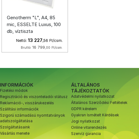
Genotherm "L", A4, 85
mic, ESSELTE Luxus, 100
db, víztiszta
13 227
Nettó:
,56
Ft/csm.
16 799
Bruttó:
,00
Ft/csm.
INFORMÁCIÓK
ÁLTALÁNOS
TÁJÉKOZTATÓK
Fizetési módok
Adatvédelmi nyilatkozat
Regisztráció és viszonteladói státusz
Általános Szerződési Feltételek
Reklamáció-, visszárukezelés
GDPR kérelem
Szállítási információk
Gyakran Ismételt Kérdések
Szigorú számadású nyomtatványok
adatszolgáltatása
Jogi nyilatkozat
Szolgáltatásaink
Online vitarendezés
Vásárlás menete
Szervíz garancia