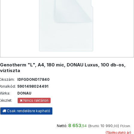
Genotherm "L", A4, 180 mic, DONAU Luxus, 100 db-os,
víztiszta
Cikszám:
IDFGDOND17840
Vonalkód:
5901498024491
Márka:
DONAU
Készlet:
Nincs raktáron
Csak rendelésre kapható
8 653
(
10 990
)
Nettó:
,54
Bruttó:
,00
Ft/csm.
(Tájékoztató ár)