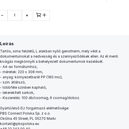
−
+
Leírás
Tartós, sima felületű, L alakban nyíló genotherm, mely védi a
dokumentumokat a nedvesség és a szennyeződések ellen. Az él menti
kivágás megkönnyíti a behelyezett dokumentumok kezelését.
- A4-es formátumhoz,
- méretek: 220 x 308 mm,
- anyag: környezetbarát PP (180 mic),
- szín: átlátszó,
- többféle színben kapható,
- lekerekített sarkok,
- Kiszerelés: 100 db/csomag, 6 csomag/doboz.
Gyártó/első EU forgalmazó elérhetősége:
PBS Connect Polska Sp. z o.o.
Okólna 45 Street, PL 05270 Marki
kontakt@pbspolska.eu
+48 22 243 00 40