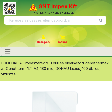
GNT impex Kft.
KIS- ÉS NAGYKERESKEDELEM
Belépés
Kosár
FŐOLDAL
Irodaszerek
Felül és oldalnyitott genothermek
Genotherm "L", A4, 180 mic, DONAU Luxus, 100 db-os,
víztiszta