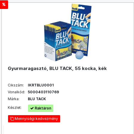
Gyurmaragasztó, BLU TACK, 55 kocka, kék
Cikszám:
IKRTBLU0001
Vonalkód:
5000403110769
Márka:
BLU TACK
Készlet:
Raktáron
Mennyiségi kedvezmény