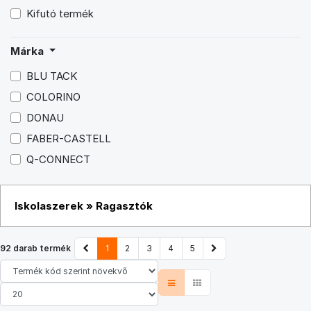
Kifutó termék
Márka
BLU TACK
COLORINO
DONAU
FABER-CASTELL
Q-CONNECT
Iskolaszerek
»
Ragasztók
92 darab termék
1
2
3
4
5