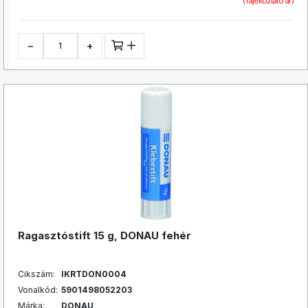
(Tájékoztató ár)
−
+
Ragasztóstift 15 g, DONAU fehér
Cikszám:
IKRTDON0004
Vonalkód:
5901498052203
Márka:
DONAU