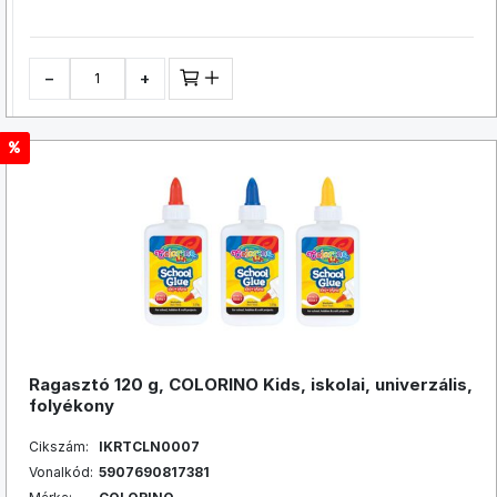
−
+
Ragasztó 120 g, COLORINO Kids, iskolai, univerzális,
folyékony
Cikszám:
IKRTCLN0007
Vonalkód:
5907690817381