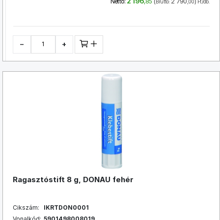
2 196
(
2 790
)
Nettó:
,85
Bruttó:
,00
Ft/db.
−
+
Ragasztóstift 8 g, DONAU fehér
Cikszám:
IKRTDON0001
Vonalkód:
5901498008019