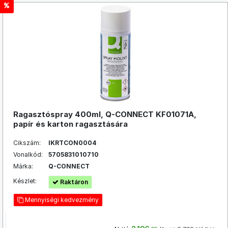
Ragasztóspray 400ml, Q-CONNECT KF01071A,
papír és karton ragasztására
Cikszám:
IKRTCON0004
Vonalkód:
5705831010710
Márka:
Q-CONNECT
Készlet:
Raktáron
Mennyiségi kedvezmény