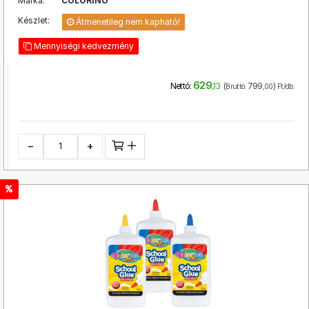
Márka:
COLORINO
Készlet:
Átmenetileg nem kapható!
Mennyiségi kedvezmény
629
(
799
)
Nettó:
,13
Bruttó:
,00
Ft/db.
−
+