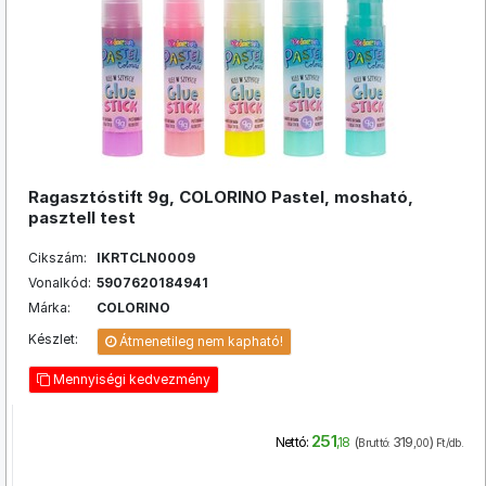
Ragasztóstift 9g, COLORINO Pastel, mosható,
pasztell test
Cikszám:
IKRTCLN0009
Vonalkód:
5907620184941
Márka:
COLORINO
Készlet:
Átmenetileg nem kapható!
Mennyiségi kedvezmény
251
(
319
)
Nettó:
,18
Bruttó:
,00
Ft/db.