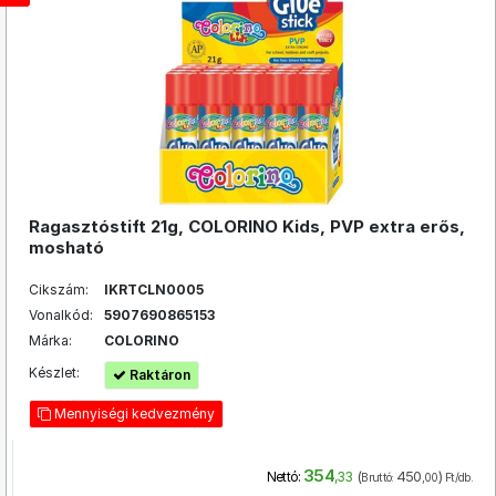
Ragasztóstift 21g, COLORINO Kids, PVP extra erős,
mosható
Cikszám:
IKRTCLN0005
Vonalkód:
5907690865153
Márka:
COLORINO
Készlet:
Raktáron
Mennyiségi kedvezmény
354
(
450
)
Nettó:
,33
Bruttó:
,00
Ft/db.