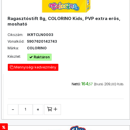
Ragasztóstift 8g, COLORINO Kids, PVP extra erős,
mosható
Cikszám:
IKRTCLN0003
Vonalkód:
5907620142743
Márka:
COLORINO
Készlet:
Raktáron
Mennyiségi kedvezmény
164
(
209
)
Nettó:
,57
Bruttó:
,00
Ft/db.
−
+