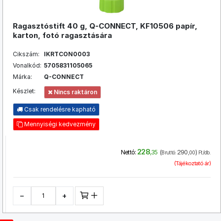
Ragasztóstift 40 g, Q-CONNECT, KF10506 papír,
karton, fotó ragasztására
Cikszám:
IKRTCON0003
Vonalkód:
5705831105065
Márka:
Q-CONNECT
Készlet:
Nincs raktáron
Csak rendelésre kapható
Mennyiségi kedvezmény
228
(
290
)
Nettó:
,35
Bruttó:
,00
Ft/db.
(Tájékoztató ár)
−
+