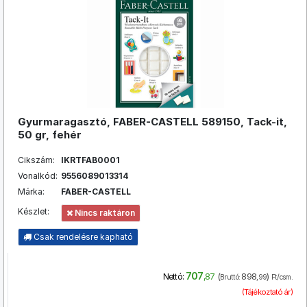
Gyurmaragasztó, FABER-CASTELL 589150, Tack-it,
50 gr, fehér
Cikszám:
IKRTFAB0001
Vonalkód:
9556089013314
Márka:
FABER-CASTELL
Készlet:
Nincs raktáron
Csak rendelésre kapható
707
(
898
)
Nettó:
,87
Bruttó:
,99
Ft/csm.
(Tájékoztató ár)