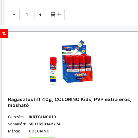
−
+
Ragasztóstift 40g, COLORINO Kids, PVP extra erős,
mosható
Cikszám:
IKRTCLN0010
Vonalkód:
5907620142774
Márka:
COLORINO