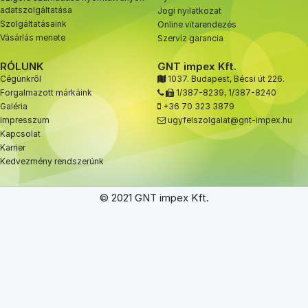
adatszolgáltatása
Jogi nyilatkozat
Szolgáltatásaink
Online vitarendezés
Vásárlás menete
Szervíz garancia
RÓLUNK
GNT impex Kft.
Cégünkről
1037. Budapest, Bécsi út 226.
Forgalmazott márkáink
1/387-8239
,
1/387-8240
Galéria
+36 70 323 3879
Impresszum
ugyfelszolgalat@gnt-impex.hu
Kapcsolat
Karrier
Kedvezmény rendszerünk
© 2021 GNT impex Kft.