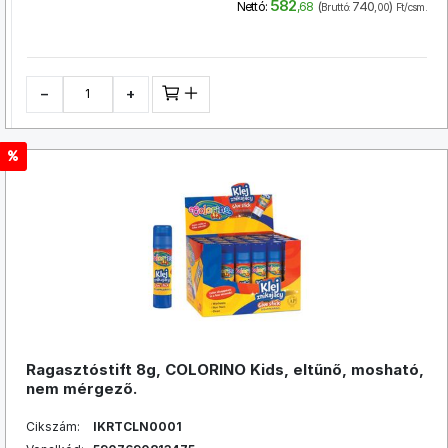
582
(
740
)
Nettó:
,68
Bruttó:
,00
Ft/csm.
−
+
Ragasztóstift 8g, COLORINO Kids, eltűnő, mosható,
nem mérgező.
Cikszám:
IKRTCLN0001