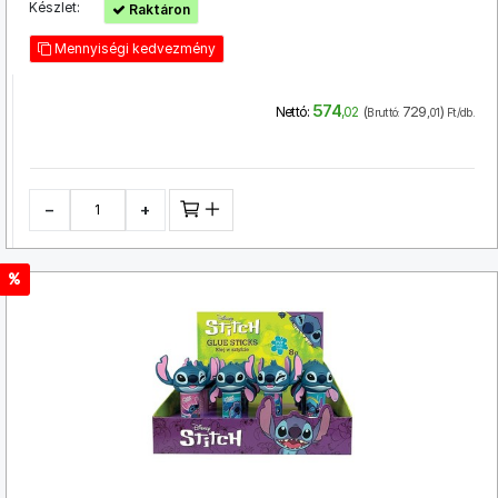
Készlet:
Raktáron
Mennyiségi kedvezmény
574
(
729
)
Nettó:
,02
Bruttó:
,01
Ft/db.
−
+