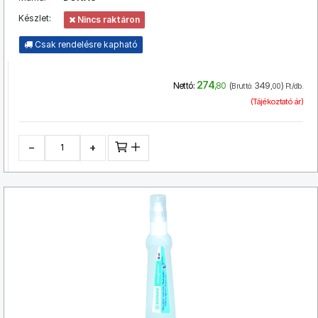
Készlet:
Nincs raktáron
Csak rendelésre kapható
274
(
349
)
Nettó:
,80
Bruttó:
,00
Ft/db.
(Tájékoztató ár)
−
+