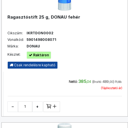
Ragasztóstift 25 g, DONAU fehér
Cikszám:
IKRTDON0002
Vonalkód:
5901498008071
Márka:
DONAU
Készlet:
Raktáron
Csak rendelésre kapható
385
(
489
)
Nettó:
,04
Bruttó:
,00
Ft/db.
(Tájékoztató ár)
−
+