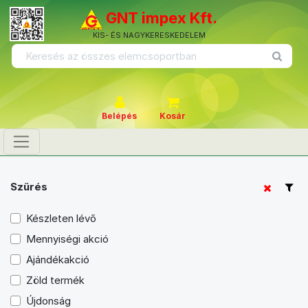
GNT impex Kft.
KIS- ÉS NAGYKERESKEDELEM
Belépés
Kosár
Szűrés
Készleten lévő
Mennyiségi akció
Ajándékakció
Zöld termék
Újdonság