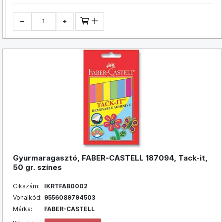
−
+
Gyurmaragasztó, FABER-CASTELL 187094, Tack-it,
50 gr. színes
Cikszám:
IKRTFAB0002
Vonalkód:
9556089794503
Márka:
FABER-CASTELL