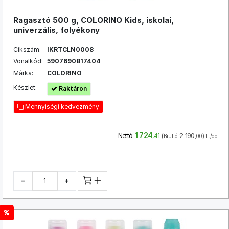
Ragasztó 500 g, COLORINO Kids, iskolai,
univerzális, folyékony
Cikszám:
IKRTCLN0008
Vonalkód:
5907690817404
Márka:
COLORINO
Készlet:
Raktáron
Mennyiségi kedvezmény
1 724
(
2 190
)
Nettó:
,41
Bruttó:
,00
Ft/db.
−
+