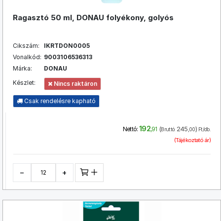
Ragasztó 50 ml, DONAU folyékony, golyós
Cikszám:
IKRTDON0005
Vonalkód:
9003106536313
Márka:
DONAU
Készlet:
Nincs raktáron
Csak rendelésre kapható
192
(
245
)
Nettó:
,91
Bruttó:
,00
Ft/db.
(Tájékoztató ár)
−
+