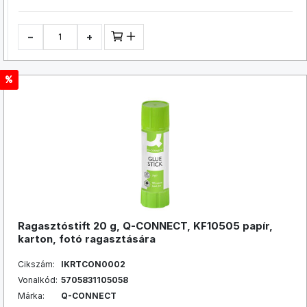
−
+
Ragasztóstift 20 g, Q-CONNECT, KF10505 papír,
karton, fotó ragasztására
Cikszám:
IKRTCON0002
Vonalkód:
5705831105058
Márka:
Q-CONNECT