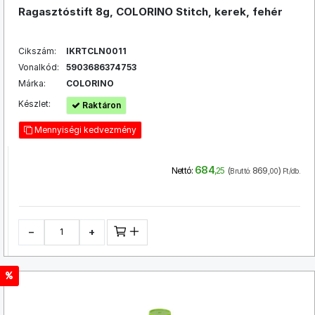
Ragasztóstift 8g, COLORINO Stitch, kerek, fehér
Cikszám:
IKRTCLN0011
Vonalkód:
5903686374753
Márka:
COLORINO
Készlet:
Raktáron
Mennyiségi kedvezmény
684
(
869
)
Nettó:
,25
Bruttó:
,00
Ft/db.
−
+