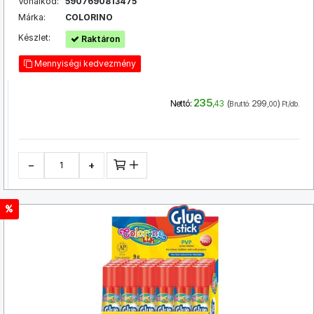
Vonalkód:
5907690813475
Márka:
COLORINO
Készlet:
Raktáron
Mennyiségi kedvezmény
235
(
299
)
Nettó:
,43
Bruttó:
,00
Ft/db.
−
+