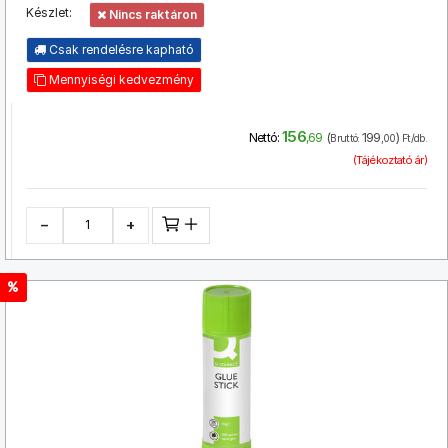
Készlet:
Nincs raktáron
Csak rendelésre kapható
Mennyiségi kedvezmény
156
(
199
)
Nettó:
,69
Bruttó:
,00
Ft/db.
(Tájékoztató ár)
−
+