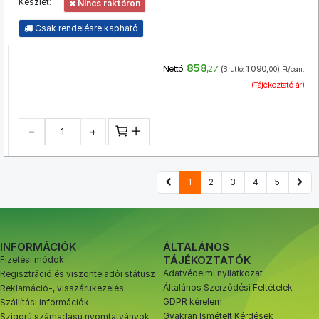
Készlet:
Nincs raktáron
Csak rendelésre kapható
858
(
1 090
)
Nettó:
,27
Bruttó:
,00
Ft/csm.
(Tájékoztató ár)
−
+
1
2
3
4
5
INFORMÁCIÓK
ÁLTALÁNOS
TÁJÉKOZTATÓK
Fizetési módok
Adatvédelmi nyilatkozat
Regisztráció és viszonteladói státusz
Általános Szerződési Feltételek
Reklamáció-, visszárukezelés
GDPR kérelem
Szállítási információk
Gyakran Ismételt Kérdések
Szigorú számadású nyomtatványok