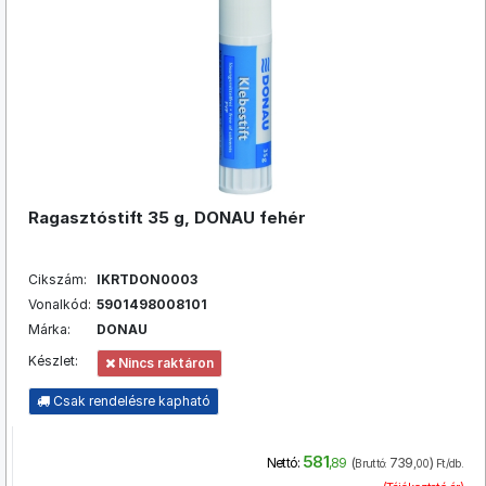
Ragasztóstift 35 g, DONAU fehér
Cikszám:
IKRTDON0003
Vonalkód:
5901498008101
Márka:
DONAU
Készlet:
Nincs raktáron
Csak rendelésre kapható
581
(
739
)
Nettó:
,89
Bruttó:
,00
Ft/db.