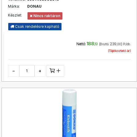
Márka:
DONAU
Készlet:
Nincs raktáron
Csak rendelésre kapható
188
(
239
)
Nettó:
,19
Bruttó:
,00
Ft/db.
(Tájékoztató ár)
−
+