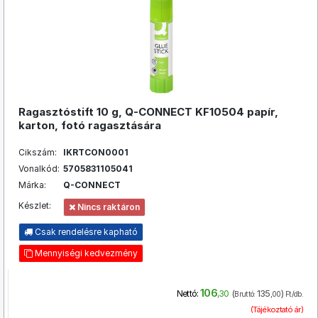
Ragasztóstift 10 g, Q-CONNECT KF10504 papír,
karton, fotó ragasztására
Cikszám:
IKRTCON0001
Vonalkód:
5705831105041
Márka:
Q-CONNECT
Készlet:
Nincs raktáron
Csak rendelésre kapható
Mennyiségi kedvezmény
106
(
135
)
Nettó:
,30
Bruttó:
,00
Ft/db.
(Tájékoztató ár)