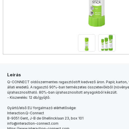
Leírás
Q-CONNECT oldószermentes ragasztóstift kedvező áron. Papír, karton, f
állati eredetű. A ragasztó 90%-ban természetes összetevőkből (növénye
újrahasznosítható. 80%-ban újrahasznosított anyagokból készült.
- Kiszerelés: 12 db/gyűjtő.
Gyártó/első EU forgalmazó elérhetősége:
Interaction.Q-Connect
B-9051 Gent, J-B de Ghellincklaan 23, box 101
info@interaction-connect.com
https://www.interaction-connect.com