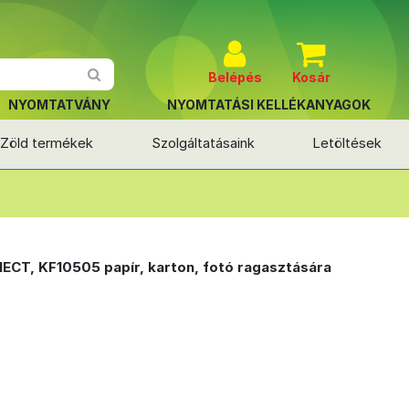
Belépés
Kosár
NYOMTATVÁNY
NYOMTATÁSI KELLÉKANYAGOK
Zöld termékek
Szolgáltatásaink
Letöltések
ECT, KF10505 papír, karton, fotó ragasztására