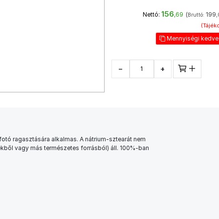
156
(
199
Nettó:
,69
Bruttó:
,
(Tájéko
Mennyiségi kedv
−
+
otó ragasztására alkalmas. A nátrium-sztearát nem
kből vagy más természetes forrásból) áll. 100%-ban