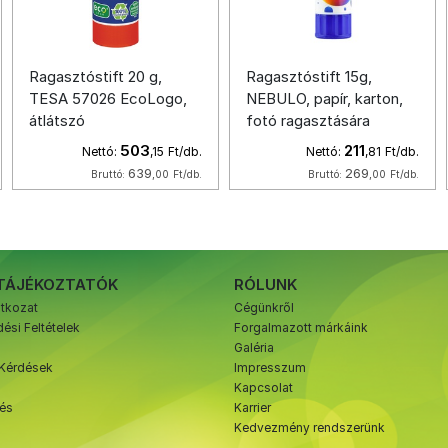
Ragasztóstift 20 g,
Ragasztóstift 15g,
TESA 57026 EcoLogo,
NEBULO, papír, karton,
átlátszó
fotó ragasztására
503
211
Nettó:
,15
Ft/db.
Nettó:
,81
Ft/db.
639
269
Bruttó:
,00
Ft/db.
Bruttó:
,00
Ft/db.
TÁJÉKOZTATÓK
RÓLUNK
atkozat
Cégünkről
ési Feltételek
Forgalmazott márkáink
Galéria
 Kérdések
Impresszum
Kapcsolat
zés
Karrier
Kedvezmény rendszerünk