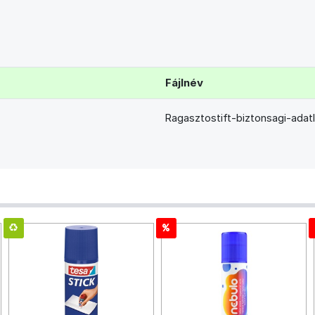
Fájlnév
Ragasztostift-biztonsagi-adat