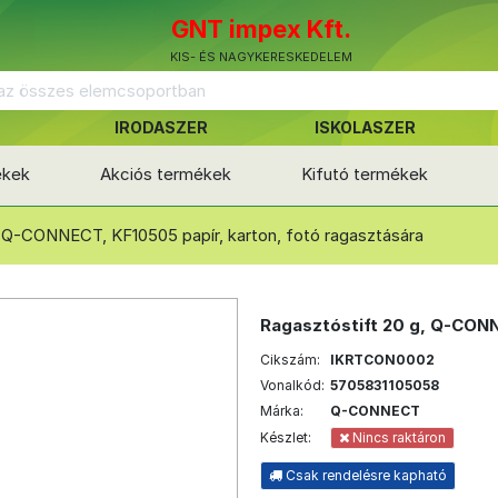
GNT impex Kft.
KIS- ÉS NAGYKERESKEDELEM
IRODASZER
ISKOLASZER
ékek
Akciós termékek
Kifutó termékek
, Q-CONNECT, KF10505 papír, karton, fotó ragasztására
Ragasztóstift 20 g, Q-CONN
Cikszám:
IKRTCON0002
Vonalkód:
5705831105058
Márka:
Q-CONNECT
Készlet:
Nincs raktáron
Csak rendelésre kapható