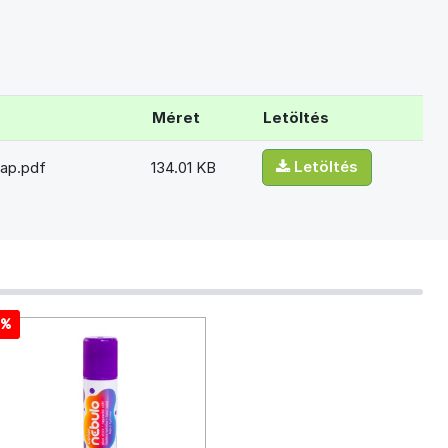
Méret
Letöltés
Letöltés
lap.pdf
134.01 KB