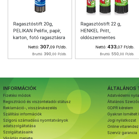
Ragasztóstift 20g,
Ragasztóstift 22 g,
PELIKAN Pelifix, papír,
HENKEL Pritt,
karton, fotó ragasztásra
oldószermentes
307
433
Nettó:
,09
Ft/db.
Nettó:
,07
Ft/db.
390
550
Bruttó:
,00
Ft/db.
Bruttó:
,00
Ft/db.
INFORMÁCIÓK
ÁLTALÁNOS 
Fizetési módok
Adatvédelmi nyil
Regisztráció és viszonteladói státusz
Általános Szerződ
Reklamáció-, visszárukezelés
GDPR kérelem
Szállítási információk
Gyakran Ismételt
Szigorú számadású nyomtatványok
Jogi nyilatkozat
adatszolgáltatása
Online vitarende
Szolgáltatásaink
Szervíz garancia
Vásárlás menete