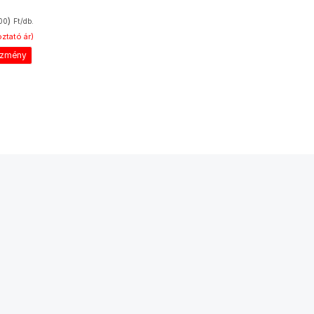
)
00
Ft/db.
ztató ár)
ezmény