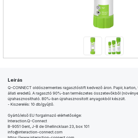
Leírás
Q-CONNECT oldószermentes ragasztóstift kedvező áron. Papír, karton, f
állati eredetű. A ragasztó 90%-ban természetes összetevőkből (növénye
újrahasznosítható. 80%-ban újrahasznosított anyagokból készült.
- Kiszerelés: 10 db/gyűjtő.
Gyártó/első EU forgalmazó elérhetősége:
Interaction.Q-Connect
B-9051 Gent, J-B de Ghellincklaan 23, box 101
info@interaction-connect.com
https://www.interaction-connect.com