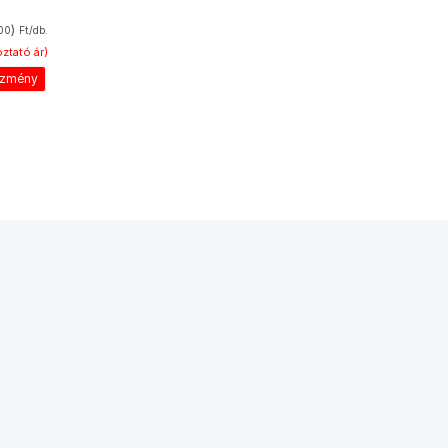
)
00
Ft/db.
ztató ár)
ezmény