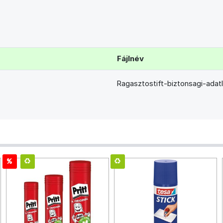
Fájlnév
Ragasztostift-biztonsagi-adat