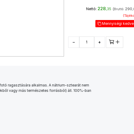
228
(
290
Nettó:
,35
Bruttó:
,
(Tájéko
Mennyiségi kedv
−
+
otó ragasztására alkalmas. A nátrium-sztearát nem
kből vagy más természetes forrásból) áll. 100%-ban