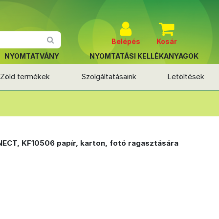
Belépés
Kosár
NYOMTATVÁNY
NYOMTATÁSI KELLÉKANYAGOK
Zöld termékek
Szolgáltatásaink
Letöltések
ECT, KF10506 papír, karton, fotó ragasztására