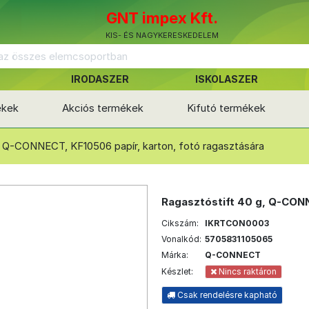
GNT impex Kft.
KIS- ÉS NAGYKERESKEDELEM
IRODASZER
ISKOLASZER
ékek
Akciós termékek
Kifutó termékek
, Q-CONNECT, KF10506 papír, karton, fotó ragasztására
Ragasztóstift 40 g, Q-CONN
Cikszám:
IKRTCON0003
Vonalkód:
5705831105065
Márka:
Q-CONNECT
Készlet:
Nincs raktáron
Csak rendelésre kapható