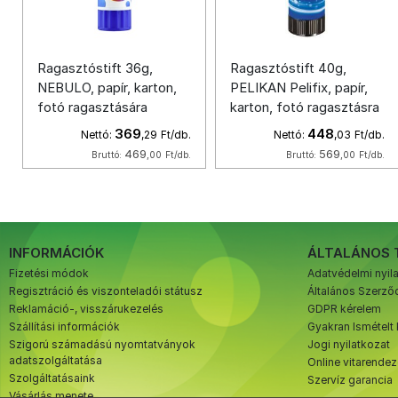
Ragasztóstift 36g,
Ragasztóstift 40g,
NEBULO, papír, karton,
PELIKAN Pelifix, papír,
fotó ragasztására
karton, fotó ragasztásra
369
448
Nettó:
,29
Ft/db.
Nettó:
,03
Ft/db.
469
569
Bruttó:
,00
Ft/db.
Bruttó:
,00
Ft/db.
INFORMÁCIÓK
ÁLTALÁNOS 
Fizetési módok
Adatvédelmi nyil
Regisztráció és viszonteladói státusz
Általános Szerződ
Reklamáció-, visszárukezelés
GDPR kérelem
Szállítási információk
Gyakran Ismételt
Szigorú számadású nyomtatványok
Jogi nyilatkozat
adatszolgáltatása
Online vitarende
Szolgáltatásaink
Szervíz garancia
Vásárlás menete