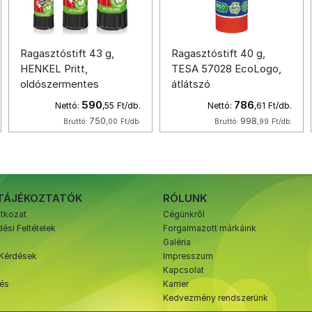
Ragasztóstift 43 g,
Ragasztóstift 40 g,
HENKEL Pritt,
TESA 57028 EcoLogo,
oldószermentes
átlátszó
590
786
Nettó:
,55
Ft/db.
Nettó:
,61
Ft/db.
750
998
Bruttó:
,00
Ft/db.
Bruttó:
,99
Ft/db.
TÁJÉKOZTATÓK
RÓLUNK
atkozat
Cégünkről
ési Feltételek
Forgalmazott márkáink
Galéria
 Kérdések
Impresszum
Kapcsolat
zés
Karrier
Kedvezmény rendszerünk