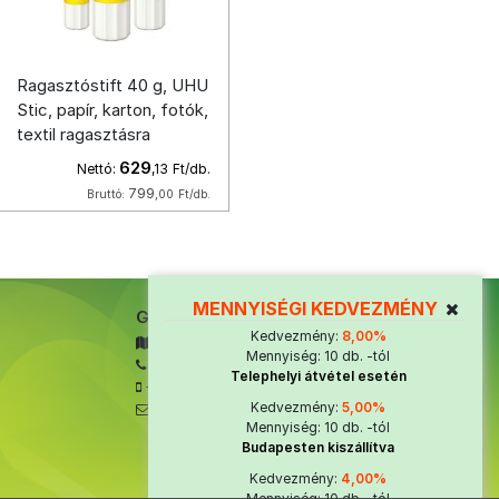
Ragasztóstift 40 g, UHU
Stic, papír, karton, fotók,
textil ragasztásra
629
Nettó:
,13
Ft/db.
799
Bruttó:
,00
Ft/db.
MENNYISÉGI KEDVEZMÉNY
GNT impex Kft.
Kedvezmény:
8,00%
1037. Budapest, Bécsi út 226.
Mennyiség: 10 db. -tól
1/387-8239
,
1/387-8240
Telephelyi átvétel esetén
+36 70 323 3879
Kedvezmény:
5,00%
ugyfelszolgalat@gnt-impex.hu
Mennyiség: 10 db. -tól
Budapesten kiszállítva
Kedvezmény:
4,00%
Mennyiség: 10 db. -tól