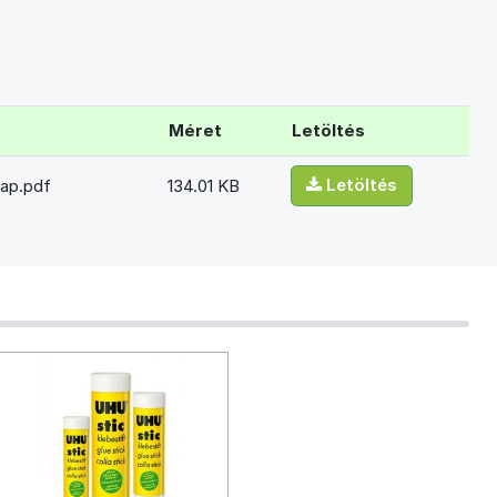
Méret
Letöltés
Letöltés
lap.pdf
134.01 KB