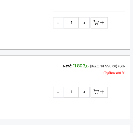
−
+
11 803
(
14 990
)
Nettó:
,15
Bruttó:
,00
Ft/db.
(Tájékoztató ár)
−
+