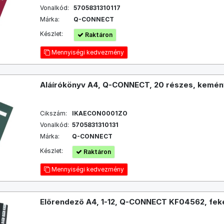
Vonalkód:
5705831310117
Márka:
Q-CONNECT
Készlet:
Raktáron
Mennyiségi kedvezmény
Aláírókönyv A4, Q-CONNECT, 20 részes, kemény
Cikszám:
IKAECON0001ZO
Vonalkód:
5705831310131
Márka:
Q-CONNECT
Készlet:
Raktáron
Mennyiségi kedvezmény
Előrendező A4, 1-12, Q-CONNECT KF04562, fek