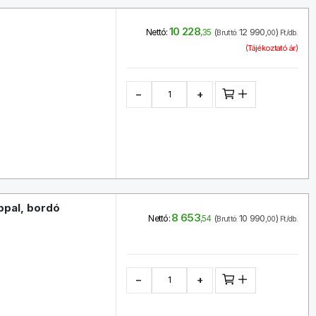
10 228
(
12 990
)
Nettó:
,35
Bruttó:
,00
Ft/db.
(Tájékoztató ár)
−
+
ppal, bordó
8 653
(
10 990
)
Nettó:
,54
Bruttó:
,00
Ft/db.
−
+