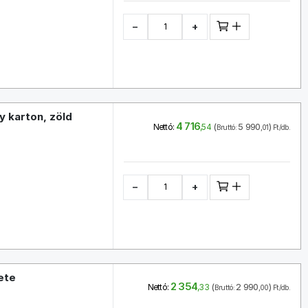
−
+
 karton, zöld
4 716
(
5 990
)
Nettó:
,54
Bruttó:
,01
Ft/db.
−
+
ete
2 354
(
2 990
)
Nettó:
,33
Bruttó:
,00
Ft/db.