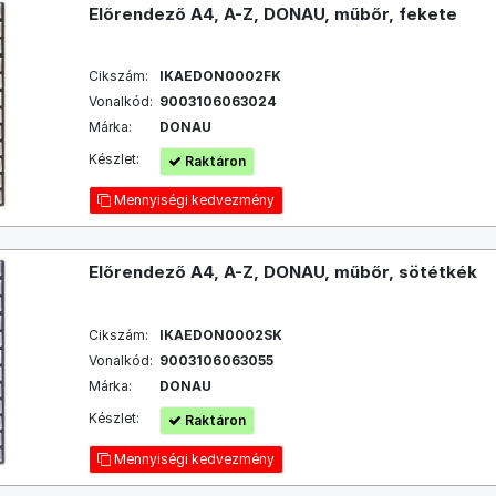
Előrendező A4, A-Z, DONAU, műbőr, fekete
Cikszám:
IKAEDON0002FK
Vonalkód:
9003106063024
Márka:
DONAU
Készlet:
Raktáron
Mennyiségi kedvezmény
Előrendező A4, A-Z, DONAU, műbőr, sötétkék
Cikszám:
IKAEDON0002SK
Vonalkód:
9003106063055
Márka:
DONAU
Készlet:
Raktáron
Mennyiségi kedvezmény