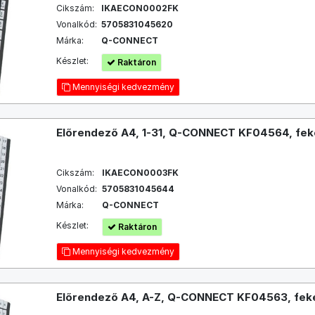
Cikszám:
IKAECON0002FK
Vonalkód:
5705831045620
Márka:
Q-CONNECT
Készlet:
Raktáron
Mennyiségi kedvezmény
Előrendező A4, 1-31, Q-CONNECT KF04564, fek
Cikszám:
IKAECON0003FK
Vonalkód:
5705831045644
Márka:
Q-CONNECT
Készlet:
Raktáron
Mennyiségi kedvezmény
Előrendező A4, A-Z, Q-CONNECT KF04563, fek