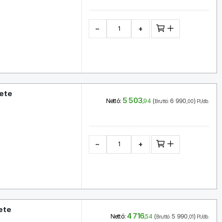
−
+
ete
5 503
(
6 990
)
Nettó:
,94
Bruttó:
,00
Ft/db.
−
+
ete
4 716
(
5 990
)
Nettó:
,54
Bruttó:
,01
Ft/db.