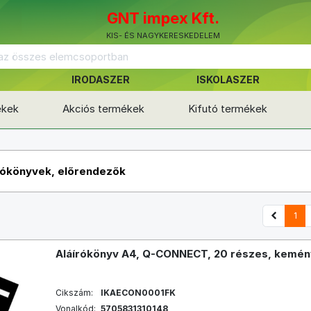
GNT impex Kft.
KIS- ÉS NAGYKERESKEDELEM
IRODASZER
ISKOLASZER
ékek
Akciós termékek
Kifutó termékek
rókönyvek, előrendezők
1
Aláírókönyv A4, Q-CONNECT, 20 részes, kemény
Cikszám:
IKAECON0001FK
Vonalkód:
5705831310148