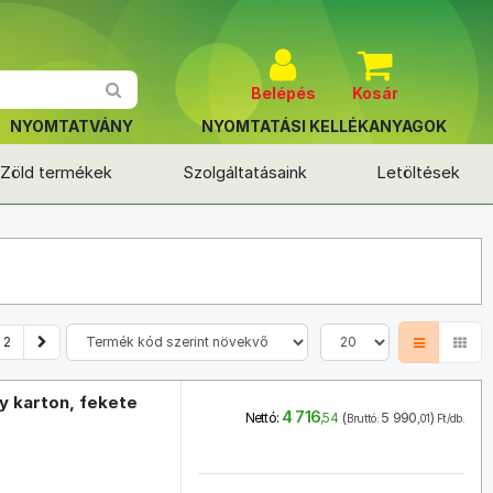
Belépés
Kosár
NYOMTATVÁNY
NYOMTATÁSI KELLÉKANYAGOK
Zöld termékek
Szolgáltatásaink
Letöltések
2
 karton, fekete
4 716
(
5 990
)
Nettó:
,54
Bruttó:
,01
Ft/db.