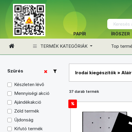
PAPÍR
ÍRÓSZER
TERMÉK KATEGÓRIÁK
Top term
Szűrés
Irodai kiegészítők
»
Aláí
Készleten lévő
37 darab termék
Mennyiségi akció
Ajándékakció
Zöld termék
Újdonság
Kifutó termék