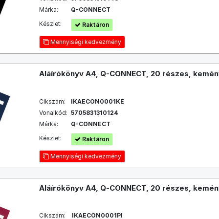
Márka:
Q-CONNECT
Készlet:
Raktáron
Mennyiségi kedvezmény
Aláírókönyv A4, Q-CONNECT, 20 részes, kemény
Cikszám:
IKAECON0001KE
Vonalkód:
5705831310124
Márka:
Q-CONNECT
Készlet:
Raktáron
Mennyiségi kedvezmény
Aláírókönyv A4, Q-CONNECT, 20 részes, kemény
Cikszám:
IKAECON0001PI