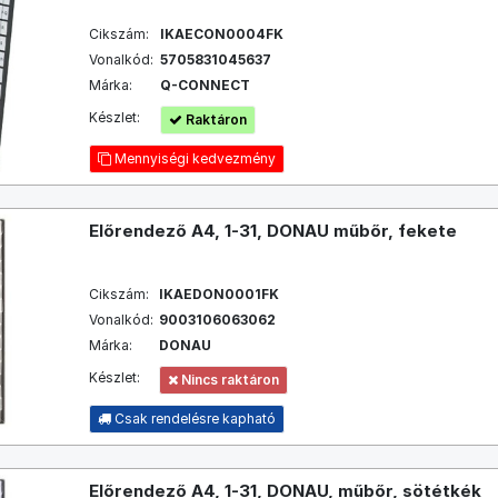
Cikszám:
IKAECON0004FK
Vonalkód:
5705831045637
Márka:
Q-CONNECT
Készlet:
Raktáron
Mennyiségi kedvezmény
Előrendező A4, 1-31, DONAU műbőr, fekete
Cikszám:
IKAEDON0001FK
Vonalkód:
9003106063062
Márka:
DONAU
Készlet:
Nincs raktáron
Csak rendelésre kapható
Előrendező A4, 1-31, DONAU, műbőr, sötétkék