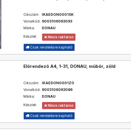
Cikszám:
IKAEDON0001SK
Vonalkód:
9003106063093
Márka:
DONAU
Készlet:
Nincs raktáron
Csak rendelésre kapható
Előrendező A4, 1-31, DONAU, műbőr, zöld
Cikszám:
IKAEDON0001ZO
Vonalkód:
9003106063086
Márka:
DONAU
Készlet:
Nincs raktáron
Csak rendelésre kapható