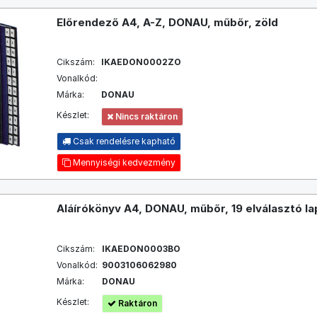
Előrendező A4, A-Z, DONAU, műbőr, zöld
Cikszám:
IKAEDON0002ZO
Vonalkód:
Márka:
DONAU
Készlet:
Nincs raktáron
Csak rendelésre kapható
Mennyiségi kedvezmény
Aláírókönyv A4, DONAU, műbőr, 19 elválasztó la
Cikszám:
IKAEDON0003BO
Vonalkód:
9003106062980
Márka:
DONAU
Készlet:
Raktáron