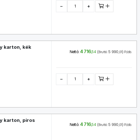
−
+
 karton, kék
4 716
(
5 990
)
Nettó:
,54
Bruttó:
,01
Ft/db.
−
+
 karton, piros
4 716
(
5 990
)
Nettó:
,54
Bruttó:
,01
Ft/db.