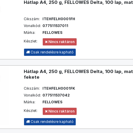
Hátlap A4, 250 g, FELLOWES Delta, 100 lap, mat
Cikszám:
ITEHFELH0001FH
Vonalkód:
077511537011
Márka:
FELLOWES
Készlet:
Nincs raktáron
Csak rendelésre kapható
Hátlap A4, 250 g, FELLOWES Delta, 100 lap, mat
fekete
Cikszám:
ITEHFELH0001FK
Vonalkód:
077511537042
Márka:
FELLOWES
Készlet:
Nincs raktáron
Csak rendelésre kapható