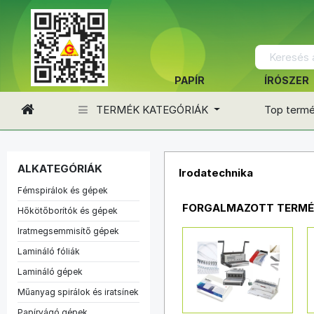
PAPÍR
ÍRÓSZER
TERMÉK KATEGÓRIÁK
Top term
ALKATEGÓRIÁK
Irodatechnika
Fémspirálok és gépek
FORGALMAZOTT TERMÉ
Hőkötőborítók és gépek
Iratmegsemmisítő gépek
Lamináló fóliák
Lamináló gépek
Műanyag spirálok és iratsínek
Papírvágó gépek