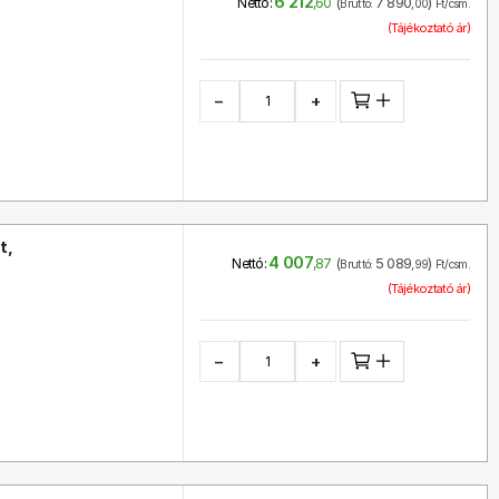
6 212
(
7 890
)
Nettó:
,60
Bruttó:
,00
Ft/csm.
(Tájékoztató ár)
−
+
t,
4 007
(
5 089
)
Nettó:
,87
Bruttó:
,99
Ft/csm.
(Tájékoztató ár)
−
+