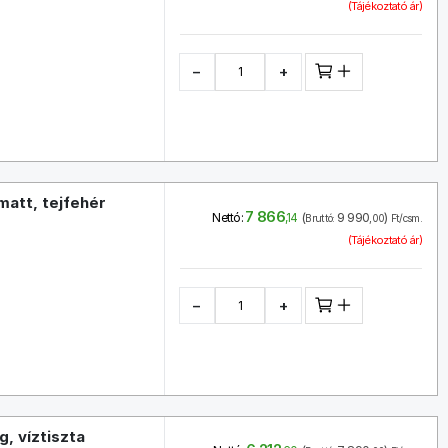
(Tájékoztató ár)
−
+
matt, tejfehér
7 866
(
9 990
)
Nettó:
,14
Bruttó:
,00
Ft/csm.
(Tájékoztató ár)
−
+
, víztiszta