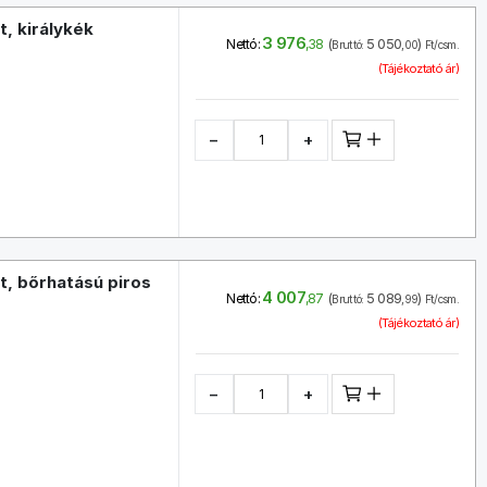
t, királykék
3 976
(
5 050
)
Nettó:
,38
Bruttó:
,00
Ft/csm.
(Tájékoztató ár)
−
+
t, bőrhatású piros
4 007
(
5 089
)
Nettó:
,87
Bruttó:
,99
Ft/csm.
(Tájékoztató ár)
−
+