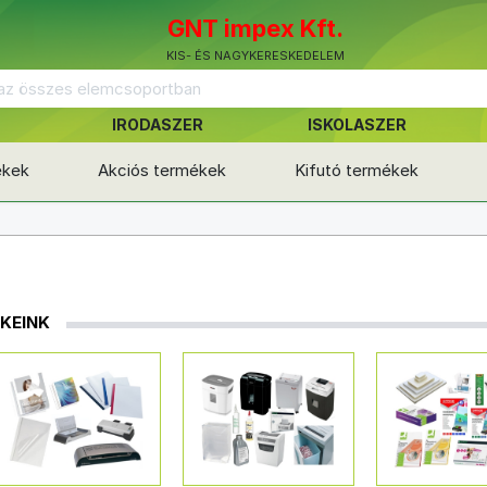
GNT impex Kft.
KIS- ÉS NAGYKERESKEDELEM
IRODASZER
ISKOLASZER
ékek
Akciós termékek
Kifutó termékek
KEINK