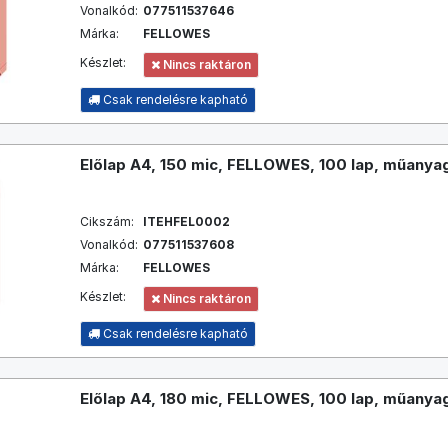
Vonalkód:
077511537646
Márka:
FELLOWES
Készlet:
Nincs raktáron
Csak rendelésre kapható
Előlap A4, 150 mic, FELLOWES, 100 lap, műanyag
Cikszám:
ITEHFEL0002
Vonalkód:
077511537608
Márka:
FELLOWES
Készlet:
Nincs raktáron
Csak rendelésre kapható
Előlap A4, 180 mic, FELLOWES, 100 lap, műanyag