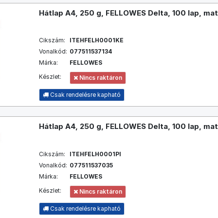
Hátlap A4, 250 g, FELLOWES Delta, 100 lap, mat
Cikszám:
ITEHFELH0001KE
Vonalkód:
077511537134
Márka:
FELLOWES
Készlet:
Nincs raktáron
Csak rendelésre kapható
Hátlap A4, 250 g, FELLOWES Delta, 100 lap, mat
Cikszám:
ITEHFELH0001PI
Vonalkód:
077511537035
Márka:
FELLOWES
Készlet:
Nincs raktáron
Csak rendelésre kapható