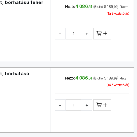
t, bőrhatású fehér
4 086
(
5 189
)
Nettó:
,61
Bruttó:
,99
Ft/csm.
(Tájékoztató ár)
−
+
t, bőrhatású
4 086
(
5 189
)
Nettó:
,61
Bruttó:
,99
Ft/csm.
(Tájékoztató ár)
−
+