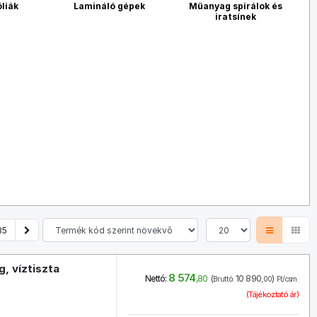
óliák
Lamináló gépek
Műanyag spirálok és
iratsínek
35
, víztiszta
8 574
(
10 890
)
Nettó:
,80
Bruttó:
,00
Ft/csm.
(Tájékoztató ár)