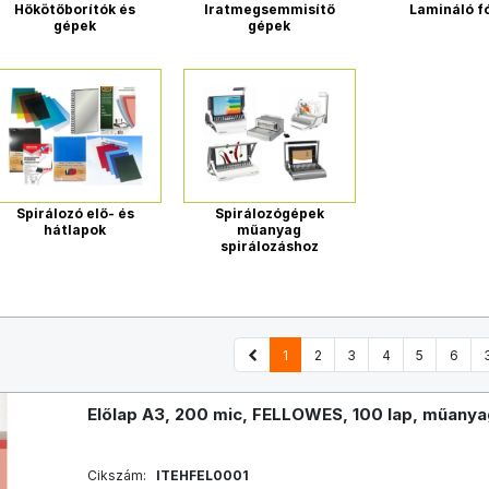
Hőkötőborítók és
Iratmegsemmisítő
Lamináló f
gépek
gépek
Spirálozó elő- és
Spirálozógépek
hátlapok
műanyag
spirálozáshoz
1
2
3
4
5
6
Előlap A3, 200 mic, FELLOWES, 100 lap, műanyag
Cikszám:
ITEHFEL0001