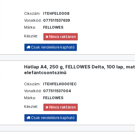
Cikszám:
ITEHFEL0008
Vonalkód:
077511537639
Márka:
FELLOWES
Készlet:
Nincs raktáron
Csak rendelésre kapható
Hátlap A4, 250 g, FELLOWES Delta, 100 lap, mat
elefántcsontszínű
Cikszám:
ITEHFELH0001EC
Vonalkód:
077511537004
Márka:
FELLOWES
Készlet:
Nincs raktáron
Csak rendelésre kapható