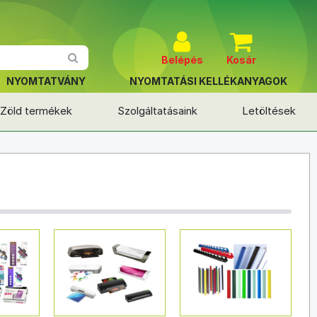
Belépés
Kosár
NYOMTATVÁNY
NYOMTATÁSI KELLÉKANYAGOK
Zöld termékek
Szolgáltatásaink
Letöltések