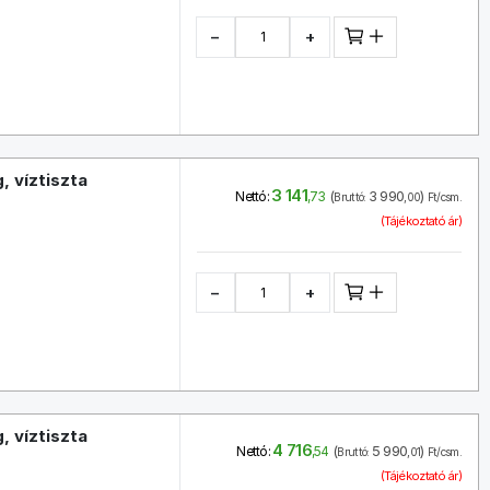
−
+
, víztiszta
3 141
(
3 990
)
Nettó:
,73
Bruttó:
,00
Ft/csm.
(Tájékoztató ár)
−
+
, víztiszta
4 716
(
5 990
)
Nettó:
,54
Bruttó:
,01
Ft/csm.
(Tájékoztató ár)