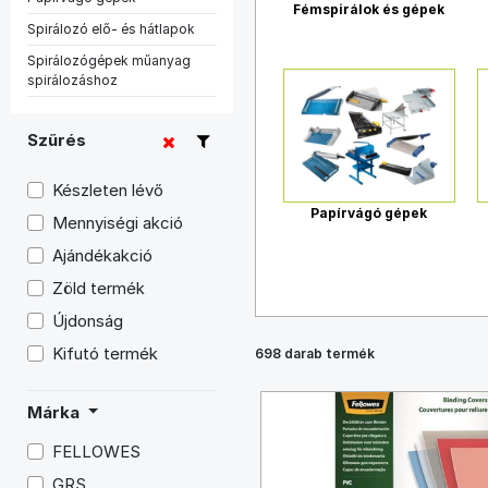
Fémspirálok és gépek
Spirálozó elő- és hátlapok
Spirálozógépek műanyag
spirálozáshoz
Szűrés
Készleten lévő
Papírvágó gépek
Mennyiségi akció
Ajándékakció
Zöld termék
Újdonság
Kifutó termék
698 darab termék
Márka
FELLOWES
GRS