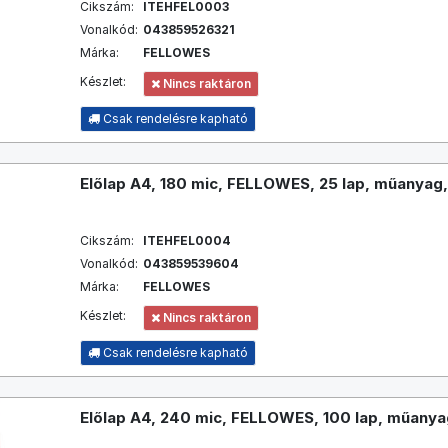
Cikszám:
ITEHFEL0003
Vonalkód:
043859526321
Márka:
FELLOWES
Készlet:
Nincs raktáron
Csak rendelésre kapható
Előlap A4, 180 mic, FELLOWES, 25 lap, műanyag,
Cikszám:
ITEHFEL0004
Vonalkód:
043859539604
Márka:
FELLOWES
Készlet:
Nincs raktáron
Csak rendelésre kapható
Előlap A4, 240 mic, FELLOWES, 100 lap, műanyag