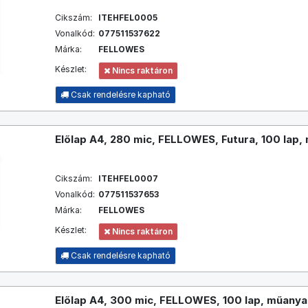
Cikszám:
ITEHFEL0005
Vonalkód:
077511537622
Márka:
FELLOWES
Készlet:
Nincs raktáron
Csak rendelésre kapható
Előlap A4, 280 mic, FELLOWES, Futura, 100 lap, 
Cikszám:
ITEHFEL0007
Vonalkód:
077511537653
Márka:
FELLOWES
Készlet:
Nincs raktáron
Csak rendelésre kapható
Előlap A4, 300 mic, FELLOWES, 100 lap, műanyag