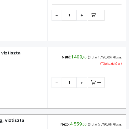
−
+
 víztiszta
1 409
(
1 790
)
Nettó:
,45
Bruttó:
,00
Ft/csm.
(Tájékoztató ár)
−
+
, víztiszta
4 559
(
5 790
)
Nettó:
,06
Bruttó:
,01
Ft/csm.