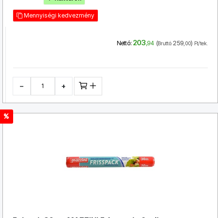
Mennyiségi kedvezmény
203
(
259
)
Nettó:
,94
Bruttó:
,00
Ft/tek.
−
+