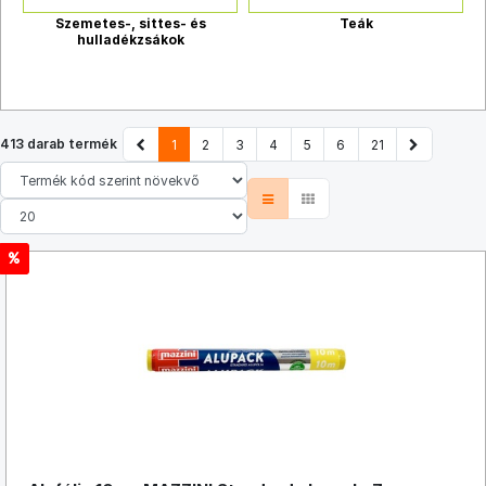
Szemetes-, sittes- és
Teák
hulladékzsákok
413 darab termék
1
2
3
4
5
6
21