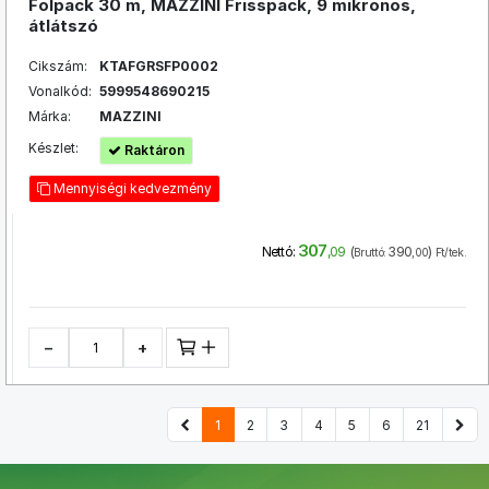
Folpack 30 m, MAZZINI Frisspack, 9 mikronos,
átlátszó
Cikszám:
KTAFGRSFP0002
Vonalkód:
5999548690215
Márka:
MAZZINI
Készlet:
Raktáron
Mennyiségi kedvezmény
307
(
390
)
Nettó:
,09
Bruttó:
,00
Ft/tek.
−
+
1
2
3
4
5
6
21