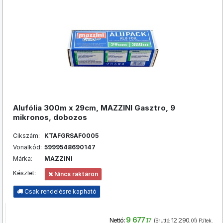
Alufólia 300m x 29cm, MAZZINI Gasztro, 9
mikronos, dobozos
Cikszám:
KTAFGRSAF0005
Vonalkód:
5999548690147
Márka:
MAZZINI
Készlet:
Nincs raktáron
Csak rendelésre kapható
9 677
(
12 290
)
Nettó:
,17
Bruttó:
,01
Ft/tek.