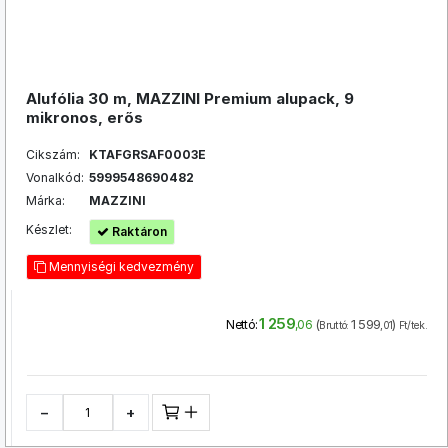
Alufólia 30 m, MAZZINI Premium alupack, 9
mikronos, erős
Cikszám:
KTAFGRSAF0003E
Vonalkód:
5999548690482
Márka:
MAZZINI
Készlet:
Raktáron
Mennyiségi kedvezmény
1 259
(
1 599
)
Nettó:
,06
Bruttó:
,01
Ft/tek.
−
+