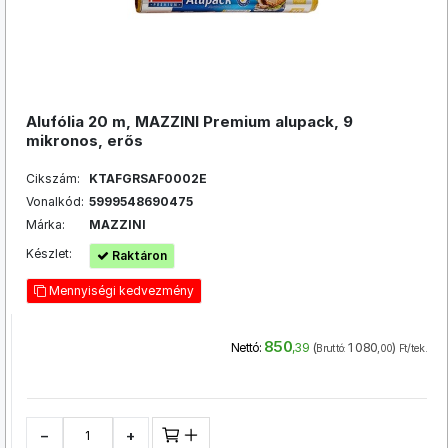
Alufólia 20 m, MAZZINI Premium alupack, 9
mikronos, erős
Cikszám:
KTAFGRSAF0002E
Vonalkód:
5999548690475
Márka:
MAZZINI
Készlet:
Raktáron
Mennyiségi kedvezmény
850
(
1 080
)
Nettó:
,39
Bruttó:
,00
Ft/tek.
−
+