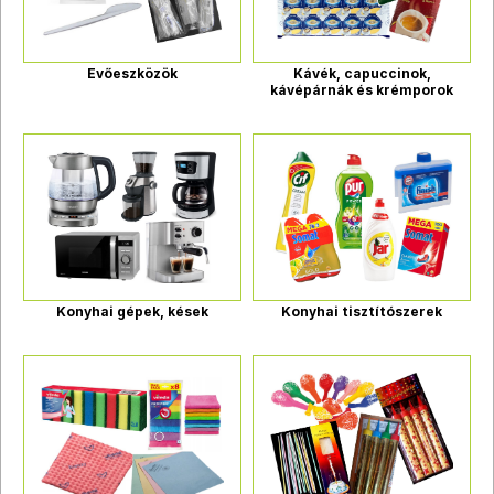
Evőeszközök
Kávék, capuccinok,
kávépárnák és krémporok
Konyhai gépek, kések
Konyhai tisztítószerek