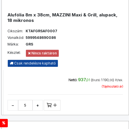
Alufólia 8m x 38cm, MAZZINI Maxi & Grill, alupack,
18 mikronos
Cikszám:
KTAFGRSAF0007
Vonalkód:
5999548690086
Márka:
GRS
Készlet:
Nincs raktáron
Csak rendelésre kapható
937
(
1 190
)
Nettó:
,01
Bruttó:
,00
Ft/tek.
(Tájékoztató ár)
−
+