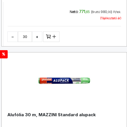
771
(
980
)
Nettó:
,65
Bruttó:
,00
Ft/tek.
(Tájékoztató ár)
−
+
Alufólia 30 m, MAZZINI Standard alupack