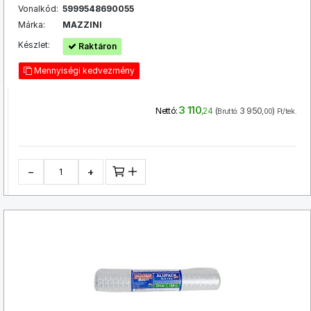
Vonalkód:
5999548690055
Márka:
MAZZINI
Készlet:
Raktáron
Mennyiségi kedvezmény
3 110
(
3 950
)
Nettó:
,24
Bruttó:
,00
Ft/tek.
−
+