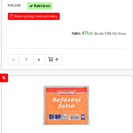
Készlet:
Raktáron
Mennyiségi kedvezmény
471
(
599
)
Nettó:
,65
Bruttó:
,00
Ft/csm.
−
+