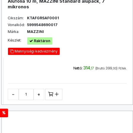
Alufólia 10 m, MAZZINI Standard alupack, 7
mikronos
Cikszám:
KTAFGRSAF0001
Vonalkód:
5999548690017
Márka:
MAZZINI
Készlet:
Raktáron
Mennyiségi kedvezmény
314
(
399
)
Nettó:
,17
Bruttó:
,00
Ft/tek.
−
+