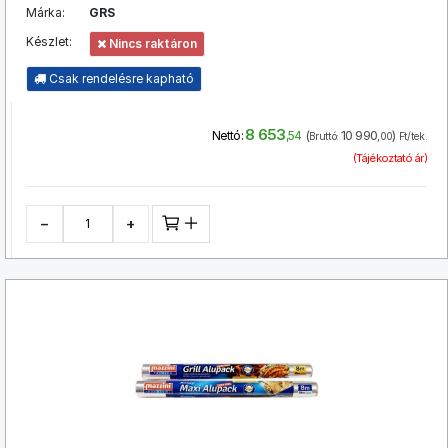
Márka:
GRS
Készlet:
Nincs raktáron
Csak rendelésre kapható
8 653
(
10 990
)
Nettó:
,54
Bruttó:
,00
Ft/tek.
(Tájékoztató ár)
−
+