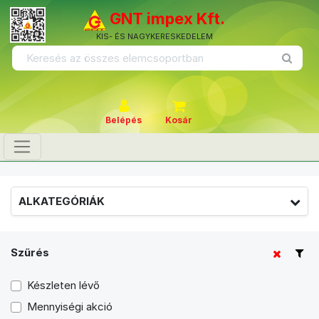
GNT impex Kft.
KIS- ÉS NAGYKERESKEDELEM
Belépés
Kosár
ALKATEGÓRIÁK
Szűrés
Készleten lévő
Mennyiségi akció