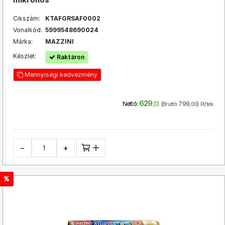
Cikszám:
KTAFGRSAF0002
Vonalkód:
5999548690024
Márka:
MAZZINI
Készlet:
Raktáron
Mennyiségi kedvezmény
629
(
799
)
Nettó:
,13
Bruttó:
,00
Ft/tek.
−
+