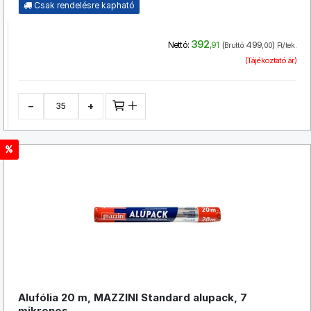
Csak rendelésre kapható
392
(
499
)
Nettó:
,91
Bruttó:
,00
Ft/tek.
(Tájékoztató ár)
−
+
Alufólia 20 m, MAZZINI Standard alupack, 7
mikronos