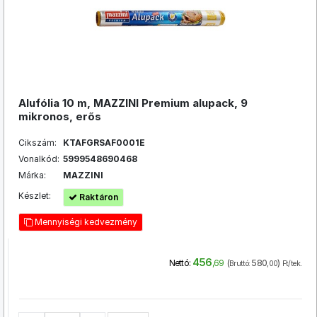
Alufólia 10 m, MAZZINI Premium alupack, 9
mikronos, erős
Cikszám:
KTAFGRSAF0001E
Vonalkód:
5999548690468
Márka:
MAZZINI
Készlet:
Raktáron
Mennyiségi kedvezmény
456
(
580
)
Nettó:
,69
Bruttó:
,00
Ft/tek.