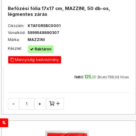
Befőzési fólia 17x17 cm, MAZZINI, 50 db-os,
légmentes zárás
Cikszám:
KTAFGRSBC0001
Vonalkód:
5999548690307
Márka:
MAZZINI
Készlet:
Raktáron
Mennyiségi kedvezmény
125
(
159
)
Nettó:
,20
Bruttó:
,00
Ft/csm.
−
+