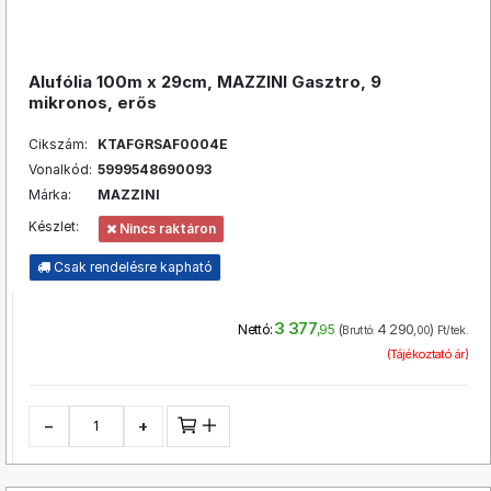
Alufólia 100m x 29cm, MAZZINI Gasztro, 9
mikronos, erős
Cikszám:
KTAFGRSAF0004E
Vonalkód:
5999548690093
Márka:
MAZZINI
Készlet:
Nincs raktáron
Csak rendelésre kapható
3 377
(
4 290
)
Nettó:
,95
Bruttó:
,00
Ft/tek.
(Tájékoztató ár)
−
+