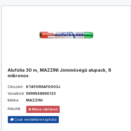
Alufólia 30 m, MAZZINI Jóminőségű alupack, 8
mikronos
Cikszám:
KTAFGRSAF0003J
Vonalkód:
5999548690123
Márka:
MAZZINI
Készlet:
Nincs raktáron
Csak rendelésre kapható