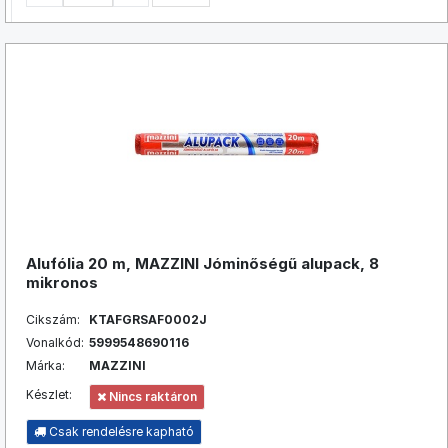
Alufólia 20 m, MAZZINI Jóminőségű alupack, 8
mikronos
Cikszám:
KTAFGRSAF0002J
Vonalkód:
5999548690116
Márka:
MAZZINI
Készlet:
Nincs raktáron
Csak rendelésre kapható