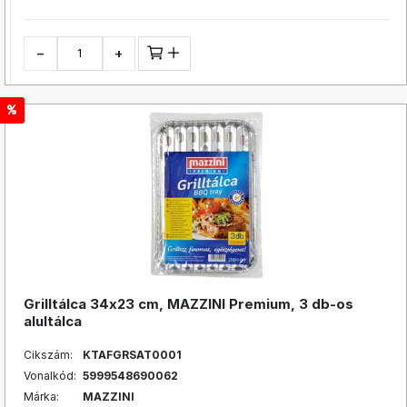
−
+
Grilltálca 34x23 cm, MAZZINI Premium, 3 db-os
alultálca
Cikszám:
KTAFGRSAT0001
Vonalkód:
5999548690062
Márka:
MAZZINI