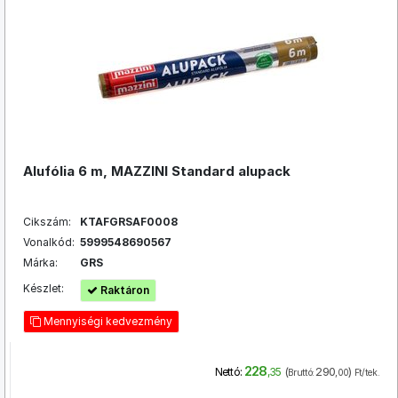
Alufólia 6 m, MAZZINI Standard alupack
Cikszám:
KTAFGRSAF0008
Vonalkód:
5999548690567
Márka:
GRS
Készlet:
Raktáron
Mennyiségi kedvezmény
228
(
290
)
Nettó:
,35
Bruttó:
,00
Ft/tek.