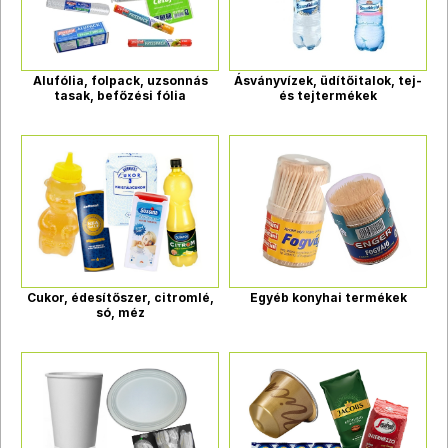
Alufólia, folpack, uzsonnás
Ásványvízek, üdítőitalok, tej-
tasak, befőzési fólia
és tejtermékek
Cukor, édesítőszer, citromlé,
Egyéb konyhai termékek
só, méz