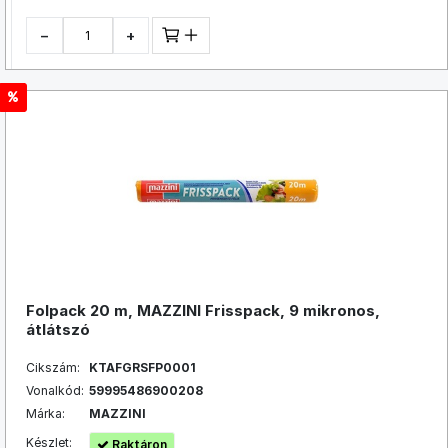
−
+
Folpack 20 m, MAZZINI Frisspack, 9 mikronos,
átlátszó
Cikszám:
KTAFGRSFP0001
Vonalkód:
59995486900208
Márka:
MAZZINI
Készlet:
Raktáron