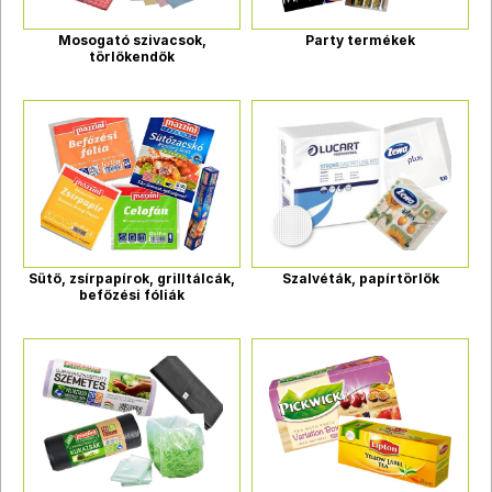
Mosogató szivacsok,
Party termékek
törlőkendők
Sütő, zsírpapírok, grilltálcák,
Szalvéták, papírtörlők
befőzési fóliák