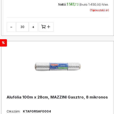
1 141
(
1 450
)
Nettó:
,73
Bruttó:
,00
Ft/tek.
(Tájékoztató ár)
−
+
Alufólia 100m x 28cm, MAZZINI Gasztro, 8 mikronos
Cikszám:
KTAFGRSAF0004