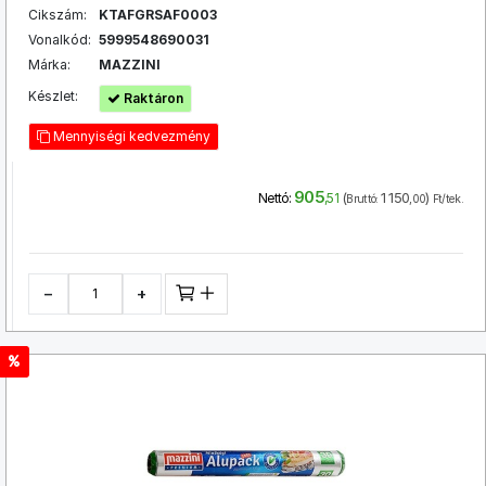
Cikszám:
KTAFGRSAF0003
Vonalkód:
5999548690031
Márka:
MAZZINI
Készlet:
Raktáron
Mennyiségi kedvezmény
905
(
1 150
)
Nettó:
,51
Bruttó:
,00
Ft/tek.
−
+