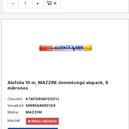
−
+
Alufólia 10 m, MAZZINI Jóminőségű alupack, 8
mikronos
Cikszám:
KTAFGRSAF0001J
Vonalkód:
5999548690109
Márka:
MAZZINI
Készlet:
Nincs raktáron