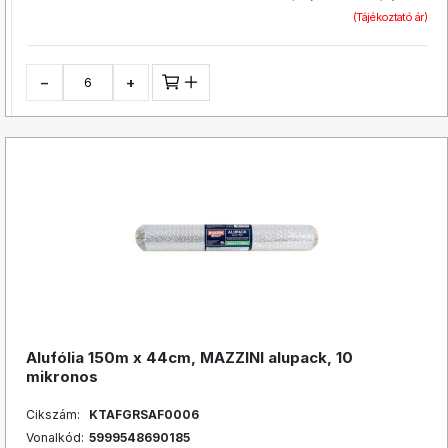
(Tájékoztató ár)
−
+
Alufólia 150m x 44cm, MAZZINI alupack, 10
mikronos
Cikszám:
KTAFGRSAF0006
Vonalkód:
5999548690185