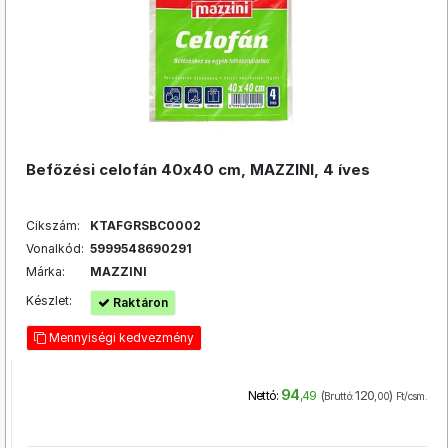
Befőzési celofán 40x40 cm, MAZZINI, 4 íves
Cikszám:
KTAFGRSBC0002
Vonalkód:
5999548690291
Márka:
MAZZINI
Készlet:
Raktáron
Mennyiségi kedvezmény
94
(
120
)
Nettó:
,49
Bruttó:
,00
Ft/csm.