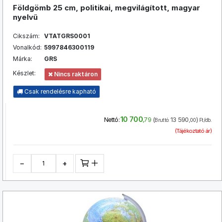
Földgömb 25 cm, politikai, megvilágított, magyar
nyelvű
Cikszám:
VTATGRS0001
Vonalkód:
5997846300119
Márka:
GRS
Készlet:
Nincs raktáron
Csak rendelésre kapható
10 700
(
13 590
)
Nettó:
,79
Bruttó:
,00
Ft/db.
(Tájékoztató ár)
−
+