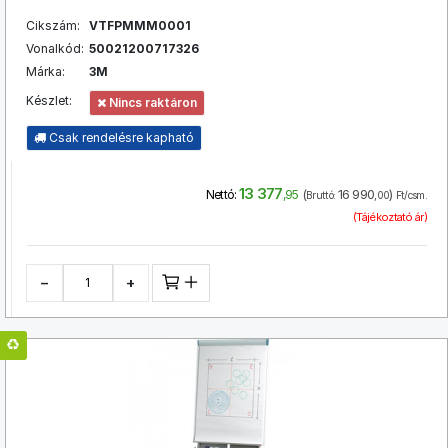
Cikszám:
VTFPMMM0001
Vonalkód:
50021200717326
Márka:
3M
Készlet:
Nincs raktáron
Csak rendelésre kapható
13 377
(
16 990
)
Nettó:
,95
Bruttó:
,00
Ft/csm.
(Tájékoztató ár)
−
+