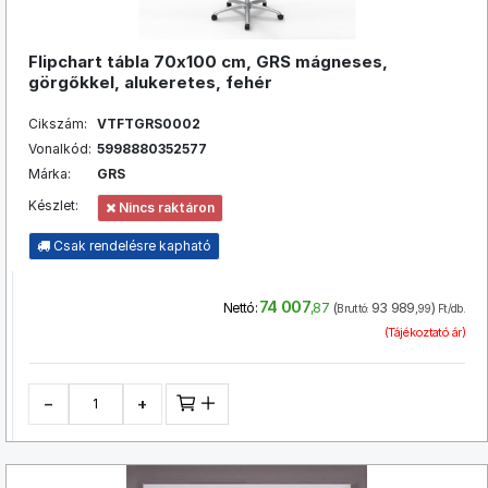
Flipchart tábla 70x100 cm, GRS mágneses,
görgőkkel, alukeretes, fehér
Cikszám:
VTFTGRS0002
Vonalkód:
5998880352577
Márka:
GRS
Készlet:
Nincs raktáron
Csak rendelésre kapható
74 007
(
93 989
)
Nettó:
,87
Bruttó:
,99
Ft/db.
(Tájékoztató ár)
−
+