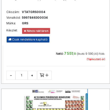
Cikszám:
VTATGRS0004
Vonalkód:
5997846300034
Márka:
GRS
Készlet:
Nincs raktáron
Csak rendelésre kapható
7 551
(
9 590
)
Nettó:
,18
Bruttó:
,00
Ft/db.
(Tájékoztató ár)
−
+