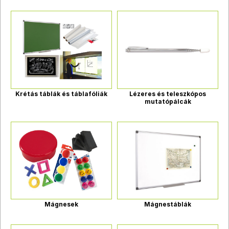
Krétás táblák és táblafóliák
Lézeres és teleszkópos
mutatópálcák
Mágnesek
Mágnestáblák