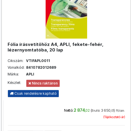
Fólia írásvetítőhöz A4, APLI, fekete-fehér,
lézernyomtatóba, 20 lap
Cikszám:
VTIFAPL0011
Vonalkód:
8410782012689
Márka:
APLI
Készlet:
Nincs raktáron
Csak rendelésre kapható
2 874
(
3 650
)
Nettó:
,02
Bruttó:
,01
Ft/csm.
(Tájékoztató ár)