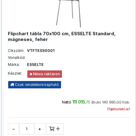
Flipchart tábla 70x100 cm, ESSELTE Standard,
mágneses, fehér
Cikszám:
VTFTESS0001
Vonalkód:
Márka:
ESSELTE
Készlet:
Nincs raktáron
Csak rendelésre kapható
111 015
(
140 990
)
Nettó:
,75
Bruttó:
,00
Ft/db.
(Tájékoztató ár)
−
+