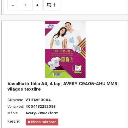
−
+
Vasalható fólia A4, 4 lap, AVERY C9405-4HU MMR,
világos textilre
Cikszám:
VTIFAVE0004
Vonalkód:
4004182252093
Márka:
Avery-Zweckform
Készlet:
Nincs raktáron