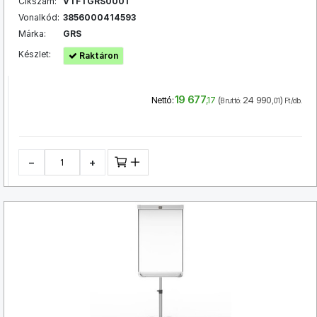
Cikszám:
VTFTGRS0001
Vonalkód:
3856000414593
Márka:
GRS
Készlet:
Raktáron
19 677
(
24 990
)
Nettó:
,17
Bruttó:
,01
Ft/db.
−
+