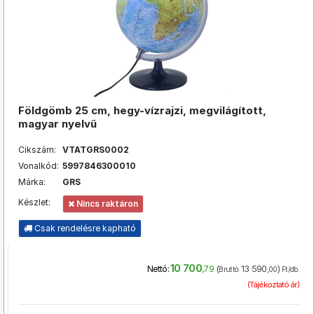
Földgömb 25 cm, hegy-vízrajzi, megvilágított,
magyar nyelvű
Cikszám:
VTATGRS0002
Vonalkód:
5997846300010
Márka:
GRS
Készlet:
Nincs raktáron
Csak rendelésre kapható
10 700
(
13 590
)
Nettó:
,79
Bruttó:
,00
Ft/db.
(Tájékoztató ár)