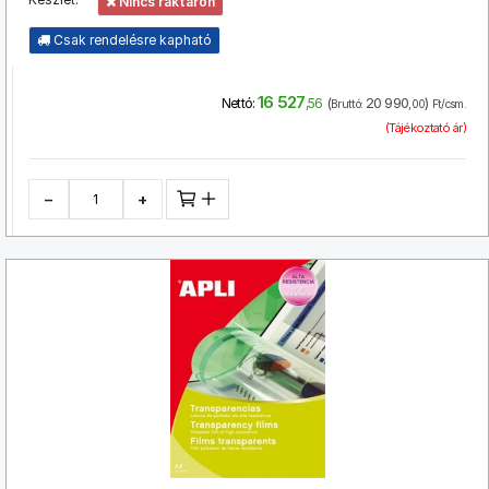
Nincs raktáron
Csak rendelésre kapható
16 527
(
20 990
)
Nettó:
,56
Bruttó:
,00
Ft/csm.
(Tájékoztató ár)
−
+