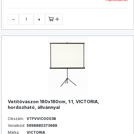
−
+
Vetítővászon 180x180cm, 1:1, VICTORIA,
hordozható, állvánnyal
Cikszám:
VTFVVIC0003B
Vonalkód:
5998880373688
Márka:
VICTORIA