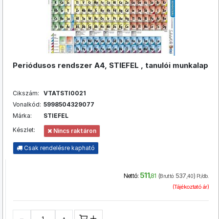
Periódusos rendszer A4, STIEFEL , tanulói munkalap
Cikszám:
VTATSTI0021
Vonalkód:
5998504329077
Márka:
STIEFEL
Készlet:
Nincs raktáron
Csak rendelésre kapható
511
(
537
)
Nettó:
,81
Bruttó:
,40
Ft/db.
(Tájékoztató ár)
−
+