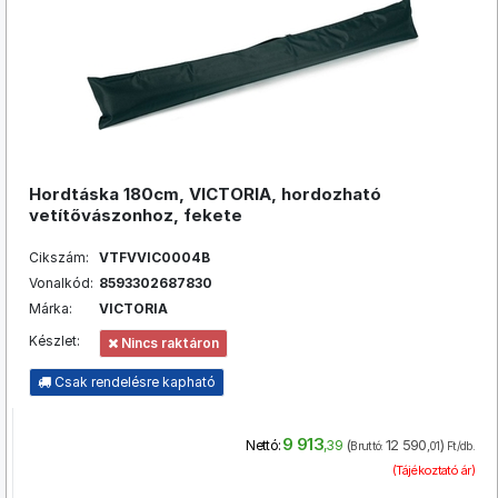
Hordtáska 180cm, VICTORIA, hordozható
vetítővászonhoz, fekete
Cikszám:
VTFVVIC0004B
Vonalkód:
8593302687830
Márka:
VICTORIA
Készlet:
Nincs raktáron
Csak rendelésre kapható
9 913
(
12 590
)
Nettó:
,39
Bruttó:
,01
Ft/db.
(Tájékoztató ár)