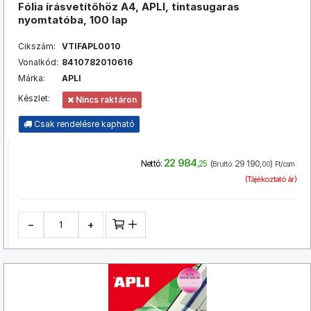
Fólia írásvetítőhöz A4, APLI, tintasugaras
nyomtatóba, 100 lap
Cikszám:
VTIFAPL0010
Vonalkód:
8410782010616
Márka:
APLI
Készlet:
Nincs raktáron
Csak rendelésre kapható
22 984
(
29 190
)
Nettó:
,25
Bruttó:
,00
Ft/csm.
(Tájékoztató ár)
−
+