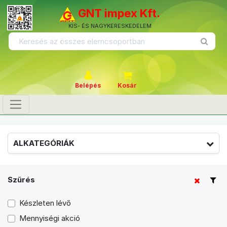
GNT impex Kft.
KIS- ÉS NAGYKERESKEDELEM
Belépés
Kosár
ALKATEGÓRIÁK
Szűrés
Készleten lévő
Mennyiségi akció