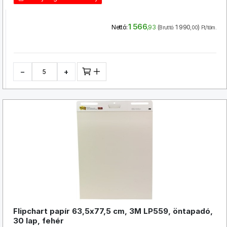
1 566
(
1 990
)
Nettó:
,93
Bruttó:
,00
Ft/töm.
−
+
Flipchart papír 63,5x77,5 cm, 3M LP559, öntapadó,
30 lap, fehér