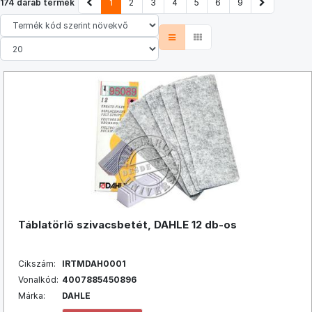
174 darab termék
1
2
3
4
5
6
9
Táblatörlő szivacsbetét, DAHLE 12 db-os
Cikszám:
IRTMDAH0001
Vonalkód:
4007885450896
Márka:
DAHLE