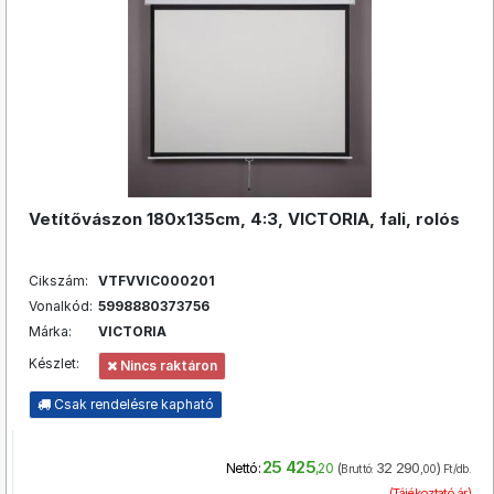
Vetítővászon 180x135cm, 4:3, VICTORIA, fali, rolós
Cikszám:
VTFVVIC000201
Vonalkód:
5998880373756
Márka:
VICTORIA
Készlet:
Nincs raktáron
Csak rendelésre kapható
25 425
(
32 290
)
Nettó:
,20
Bruttó:
,00
Ft/db.
(Tájékoztató ár)