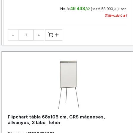
46 448
(
58 990
)
Nettó:
,82
Bruttó:
,00
Ft/db.
(Tájékoztató ár)
−
+
Flipchart tábla 68x105 cm, GRS mágneses,
állványos, 3 lábú, fehér