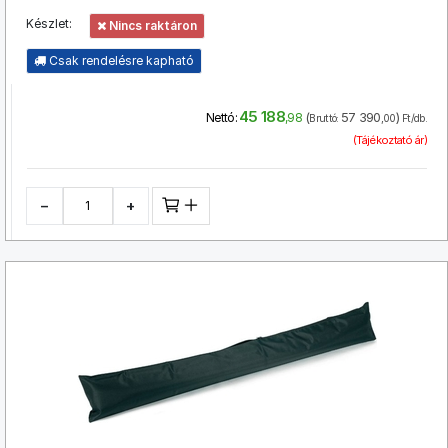
Készlet:
Nincs raktáron
Csak rendelésre kapható
45 188
(
57 390
)
Nettó:
,98
Bruttó:
,00
Ft/db.
(Tájékoztató ár)
−
+