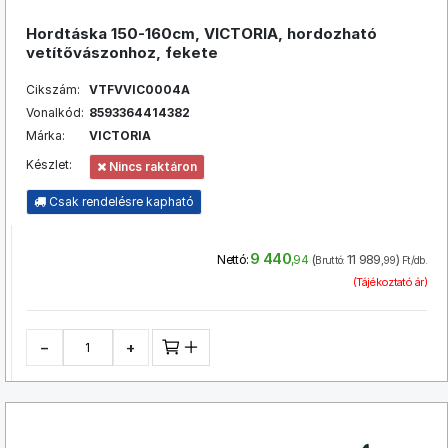
Hordtáska 150-160cm, VICTORIA, hordozható
vetítővászonhoz, fekete
Cikszám:
VTFVVIC0004A
Vonalkód:
8593364414382
Márka:
VICTORIA
Készlet:
Nincs raktáron
Csak rendelésre kapható
9 440
(
11 989
)
Nettó:
,94
Bruttó:
,99
Ft/db.
(Tájékoztató ár)
−
+