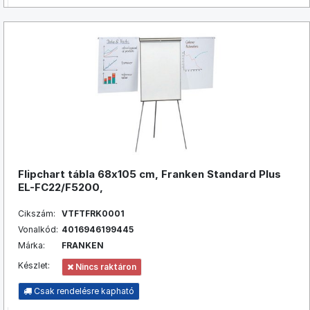
Flipchart tábla 68x105 cm, Franken Standard Plus
EL-FC22/F5200,
Cikszám:
VTFTFRK0001
Vonalkód:
4016946199445
Márka:
FRANKEN
Készlet:
Nincs raktáron
Csak rendelésre kapható