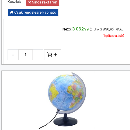
Készlet:
Nincs raktáron
Csak rendelésre kapható
3 062
(
3 890
)
Nettó:
,99
Bruttó:
,00
Ft/dob.
(Tájékoztató ár)
−
+