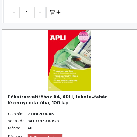
−
+
Fólia írásvetítőhöz A4, APLI, fekete-fehér
lézernyomtatóba, 100 lap
Cikszám:
VTIFAPL0005
Vonalkód:
8410782010623
Márka:
APLI
Készlet: