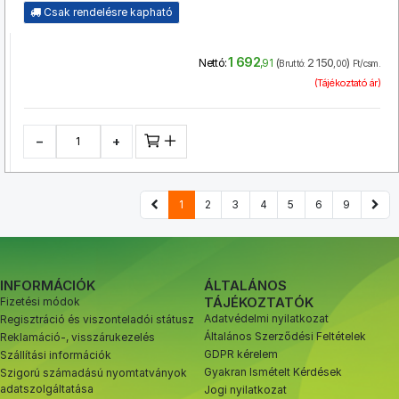
Csak rendelésre kapható
1 692
(
2 150
)
Nettó:
,91
Bruttó:
,00
Ft/csm.
(Tájékoztató ár)
−
+
1
2
3
4
5
6
9
INFORMÁCIÓK
ÁLTALÁNOS
TÁJÉKOZTATÓK
Fizetési módok
Adatvédelmi nyilatkozat
Regisztráció és viszonteladói státusz
Általános Szerződési Feltételek
Reklamáció-, visszárukezelés
GDPR kérelem
Szállítási információk
Gyakran Ismételt Kérdések
Szigorú számadású nyomtatványok
adatszolgáltatása
Jogi nyilatkozat