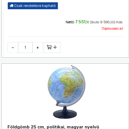
Csak rendelésre kapható
7 551
(
9 590
)
Nettó:
,18
Bruttó:
,00
Ft/db.
(Tájékoztató ár)
−
+
Földgömb 25 cm, politikai, magyar nyelvű