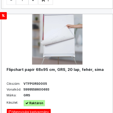
Flipchart papír 68x95 cm, GRS, 20 lap, fehér, sima
Cikszám:
VTFPGRS0005
Vonalkód:
5999558600693
Márka:
GRS
Készlet:
Raktáron
Mennyiségi kedvezmény