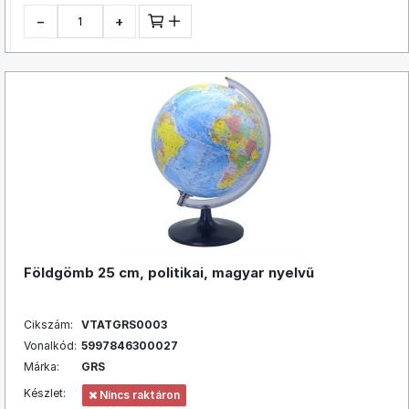
−
+
Földgömb 25 cm, politikai, magyar nyelvű
Cikszám:
VTATGRS0003
Vonalkód:
5997846300027
Márka:
GRS
Készlet:
Nincs raktáron