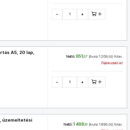
−
+
rtás A5, 20 lap,
951
(
1 209
)
Nettó:
,97
Bruttó:
,00
Ft/töm.
(Tájékoztató ár)
−
+
, üzemeltetési
1 488
(
1 890
)
Nettó:
,19
Bruttó:
,00
Ft/töm.