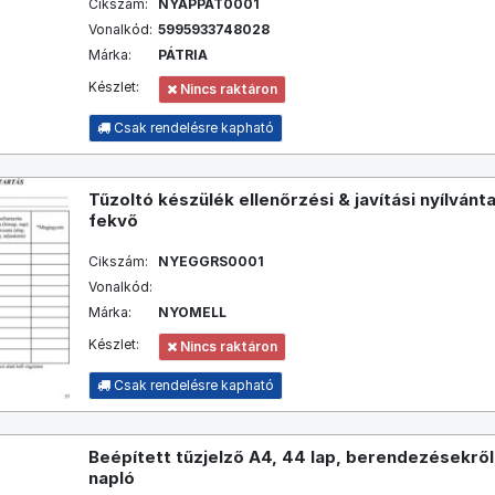
Cikszám:
NYAPPAT0001
Vonalkód:
5995933748028
Márka:
PÁTRIA
Készlet:
Nincs raktáron
Csak rendelésre kapható
Tűzoltó készülék ellenőrzési & javítási nyílvánta
fekvő
Cikszám:
NYEGGRS0001
Vonalkód:
Márka:
NYOMELL
Készlet:
Nincs raktáron
Csak rendelésre kapható
Beépített tűzjelző A4, 44 lap, berendezésekről
napló