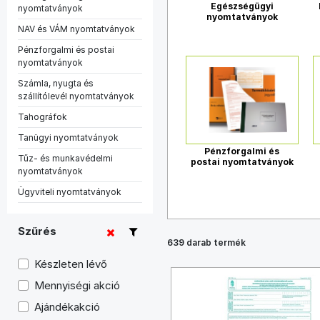
Egészségügyi
nyomtatványok
nyomtatványok
NAV és VÁM nyomtatványok
Pénzforgalmi és postai
nyomtatványok
Számla, nyugta és
szállítólevél nyomtatványok
Tahográfok
Tanügyi nyomtatványok
Pénzforgalmi és
Tűz- és munkavédelmi
postai nyomtatványok
nyomtatványok
Ügyviteli nyomtatványok
Szűrés
639 darab termék
Készleten lévő
Mennyiségi akció
Ajándékakció