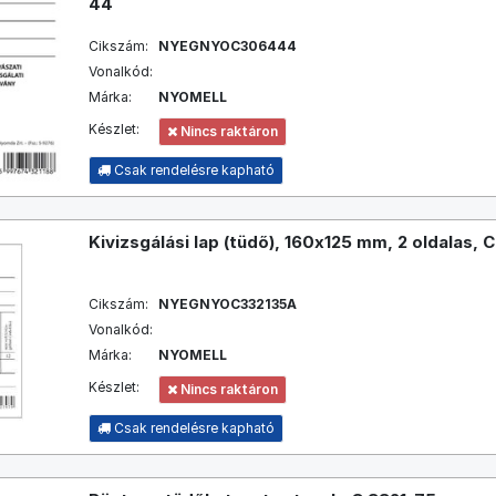
44
Cikszám:
NYEGNYOC306444
Vonalkód:
Márka:
NYOMELL
Készlet:
Nincs raktáron
Csak rendelésre kapható
Kivizsgálási lap (tüdő), 160x125 mm, 2 oldalas, 
Cikszám:
NYEGNYOC332135A
Vonalkód:
Márka:
NYOMELL
Készlet:
Nincs raktáron
Csak rendelésre kapható