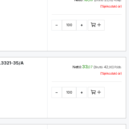
Bruttó:
,01
Ft/lap.
(Tájékoztató ár)
−
+
C.3321-35/A
33
(
42
)
Nettó:
,07
Bruttó:
,00
Ft/db.
(Tájékoztató ár)
−
+