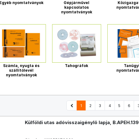
Egyéb nyomtatványok
Gépjárművel
Közigazga
kapcsolatos
nyomtatvá
nyomtatványok
Számla, nyugta és
Tahográfok
Tanügy
szállítólevél
nyomtatvá
nyomtatványok
1
2
3
4
5
6
Külföldi utas adóvisszaigénylő lapja, B.APEH.13