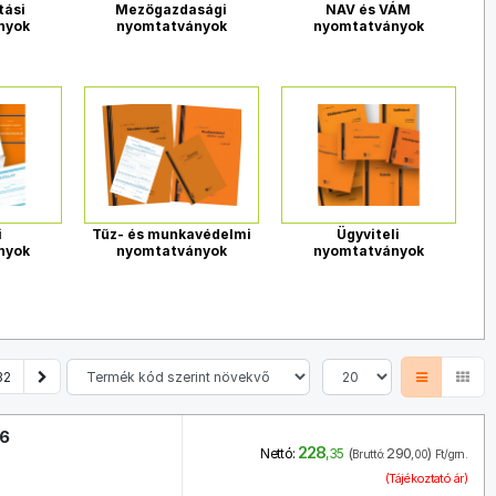
tási
Mezőgazdasági
NAV és VÁM
nyok
nyomtatványok
nyomtatványok
i
Tűz- és munkavédelmi
Ügyviteli
nyok
nyomtatványok
nyomtatványok
32
96
228
(
290
)
Nettó:
,35
Bruttó:
,00
Ft/grn.
(Tájékoztató ár)