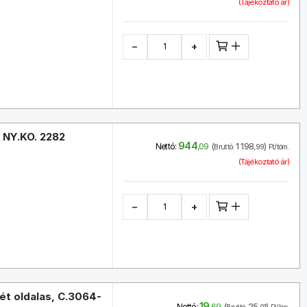
(Tájékoztató ár)
−
+
, NY.KO. 2282
944
(
1 198
)
Nettó:
,09
Bruttó:
,99
Ft/töm.
(Tájékoztató ár)
−
+
ét oldalas, C.3064-
19
(
25
)
Nettó:
,69