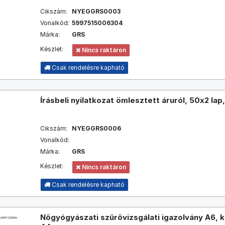
Cikszám:
NYEGGRS0003
Vonalkód:
5997515006304
Márka:
GRS
Készlet:
Nincs raktáron
Csak rendelésre kapható
Írásbeli nyilatkozat ömlesztett áruról, 50x2 lap
Cikszám:
NYEGGRS0006
Vonalkód:
Márka:
GRS
Készlet:
Nincs raktáron
Csak rendelésre kapható
Nőgyógyászati szűrővizsgálati igazolvány A6, k