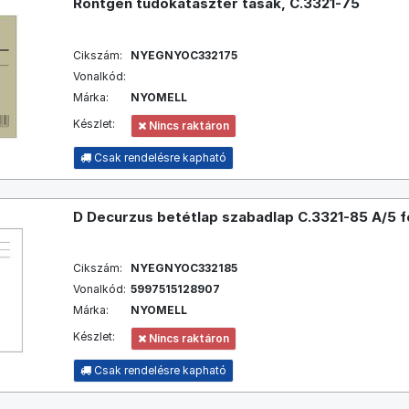
Röntgen tüdőkataszter tasak, C.3321-75
Cikszám:
NYEGNYOC332175
Vonalkód:
Márka:
NYOMELL
Készlet:
Nincs raktáron
Csak rendelésre kapható
D Decurzus betétlap szabadlap C.3321-85 A/5 
Cikszám:
NYEGNYOC332185
Vonalkód:
5997515128907
Márka:
NYOMELL
Készlet:
Nincs raktáron
Csak rendelésre kapható