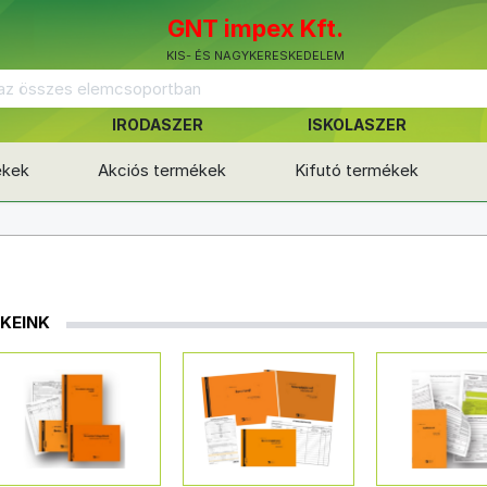
GNT impex Kft.
KIS- ÉS NAGYKERESKEDELEM
IRODASZER
ISKOLASZER
ékek
Akciós termékek
Kifutó termékek
KEINK