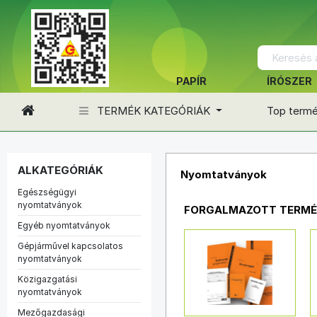
PAPÍR
ÍRÓSZER
TERMÉK KATEGÓRIÁK
Top term
ALKATEGÓRIÁK
Nyomtatványok
Egészségügyi
nyomtatványok
FORGALMAZOTT TERMÉ
Egyéb nyomtatványok
Gépjárművel kapcsolatos
nyomtatványok
Közigazgatási
nyomtatványok
Mezőgazdasági