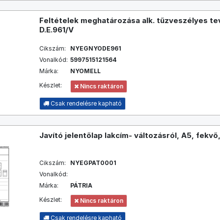
Feltételek meghatározása alk. tűzveszélyes 
D.E.961/V
Cikszám:
NYEGNYODE961
Vonalkód:
5997515121564
Márka:
NYOMELL
Készlet:
Nincs raktáron
Csak rendelésre kapható
Javító jelentőlap lakcím- változásról, A5, fek
Cikszám:
NYEGPAT0001
Vonalkód:
Márka:
PÁTRIA
Készlet:
Nincs raktáron
Csak rendelésre kapható