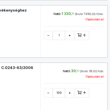
tevékenységhez
1 330
(
1 690
)
Nettó:
,71
Bruttó:
,00
Ft/töm.
(Tájékoztató ár)
−
+
vő, C.0243-63/2006
30
(
39
)
Nettó:
,71
Bruttó:
,00
Ft/db.
(Tájékoztató ár)
−
+