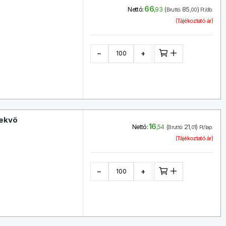
66
(
85
)
Nettó:
,93
Bruttó:
,00
Ft/db.
(Tájékoztató ár)
−
+
fekvő
16
(
21
)
Nettó:
,54
Bruttó:
,01
Ft/lap.
(Tájékoztató ár)
−
+