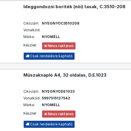
Ideggondozói boríték (női) tasak, C.3510-208
Cikszám:
NYEGNYOC3510208
Vonalkód:
Márka:
NYOMELL
Készlet:
Nincs raktáron
Csak rendelésre kapható
Műszaknapló A4, 32 oldalas, D.E.1023
Cikszám:
NYEGNYODE1023
Vonalkód:
5997515127542
Márka:
NYOMELL
Készlet:
Nincs raktáron
Csak rendelésre kapható