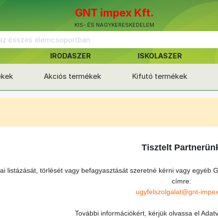
GNT impex Kft.
KIS- ÉS NAGYKERESKEDELEM
IRODASZER
ISKOLASZER
ékek
Akciós termékek
Kifutó termékek
Tisztelt Partnerün
 listázását, törlését vagy befagyasztását szeretné kérni vagy egyéb 
címre:
ugyfelszolgalat@gnt-impe
További információkért, kérjük olvassa el Adat