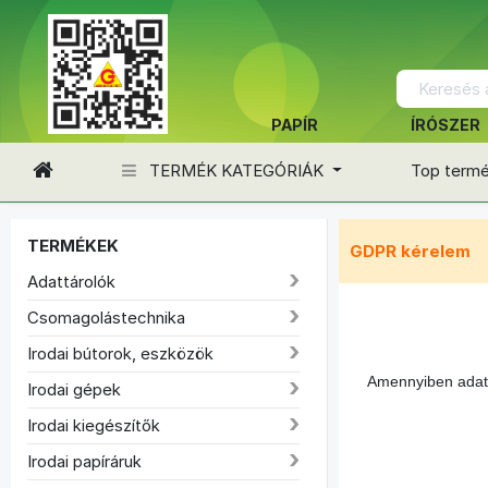
PAPÍR
ÍRÓSZER
TERMÉK KATEGÓRIÁK
Top term
TERMÉKEK
GDPR kérelem
Adattárolók
Csomagolástechnika
Irodai bútorok, eszközök
Amennyiben adatai
Irodai gépek
Irodai kiegészítők
Irodai papíráruk