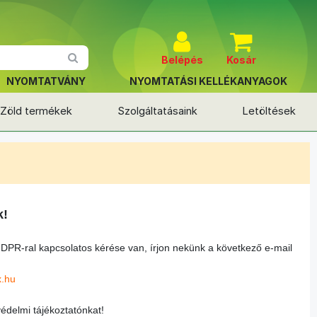
Belépés
Kosár
NYOMTATVÁNY
NYOMTATÁSI KELLÉKANYAGOK
Zöld termékek
Szolgáltatásaink
Letöltések
k!
GDPR-ral kapcsolatos kérése van, írjon nekünk a következő e-mail
x.hu
védelmi tájékoztatónkat!