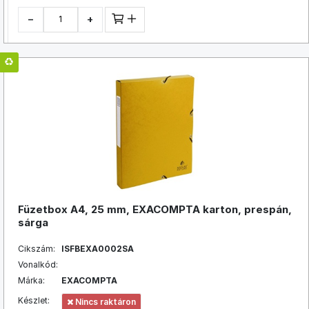
−
+
Füzetbox A4, 25 mm, EXACOMPTA karton, prespán,
sárga
Cikszám:
ISFBEXA0002SA
Vonalkód:
Márka:
EXACOMPTA
Készlet:
Nincs raktáron