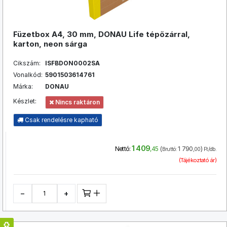
Füzetbox A4, 30 mm, DONAU Life tépőzárral,
karton, neon sárga
Cikszám:
ISFBDON0002SA
Vonalkód:
5901503614761
Márka:
DONAU
Készlet:
Nincs raktáron
Csak rendelésre kapható
1 409
(
1 790
)
Nettó:
,45
Bruttó:
,00
Ft/db.
(Tájékoztató ár)
−
+