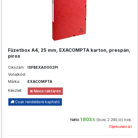
Füzetbox A4, 25 mm, EXACOMPTA karton, prespán,
piros
Cikszám:
ISFBEXA0002PI
Vonalkód:
Márka:
EXACOMPTA
Készlet:
Nincs raktáron
Csak rendelésre kapható
1 803
(
2 290
)
Nettó:
,15
Bruttó:
,00
Ft/db.
(Tájékoztató ár)