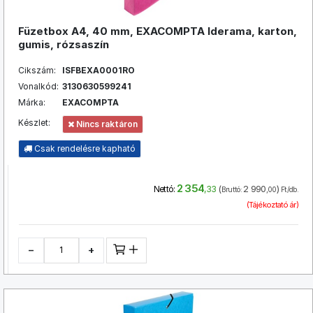
Füzetbox A4, 40 mm, EXACOMPTA Iderama, karton,
gumis, rózsaszín
Cikszám:
ISFBEXA0001RO
Vonalkód:
3130630599241
Márka:
EXACOMPTA
Készlet:
Nincs raktáron
Csak rendelésre kapható
2 354
(
2 990
)
Nettó:
,33
Bruttó:
,00
Ft/db.
(Tájékoztató ár)
−
+