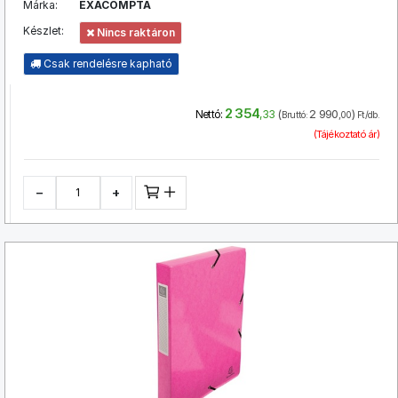
Márka:
EXACOMPTA
Készlet:
Nincs raktáron
Csak rendelésre kapható
2 354
(
2 990
)
Nettó:
,33
Bruttó:
,00
Ft/db.
(Tájékoztató ár)
−
+