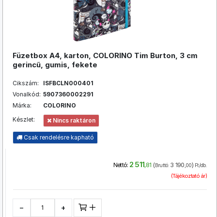
Füzetbox A4, karton, COLORINO Tim Burton, 3 cm
gerincű, gumis, fekete
Cikszám:
ISFBCLN000401
Vonalkód:
5907360002291
Márka:
COLORINO
Készlet:
Nincs raktáron
Csak rendelésre kapható
2 511
(
3 190
)
Nettó:
,81
Bruttó:
,00
Ft/db.
(Tájékoztató ár)
−
+