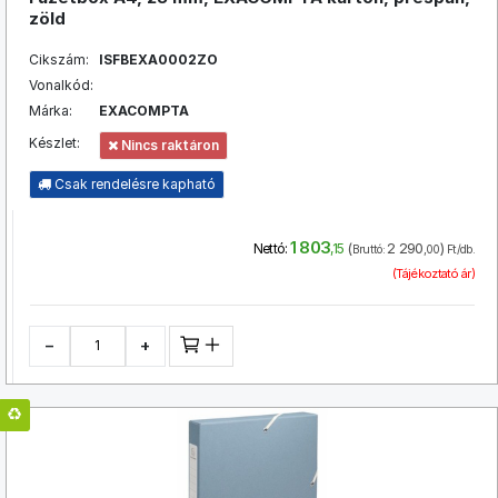
zöld
Cikszám:
ISFBEXA0002ZO
Vonalkód:
Márka:
EXACOMPTA
Készlet:
Nincs raktáron
Csak rendelésre kapható
1 803
(
2 290
)
Nettó:
,15
Bruttó:
,00
Ft/db.
(Tájékoztató ár)
−
+