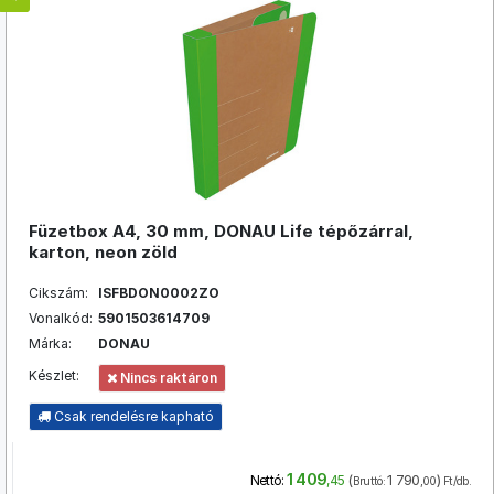
Füzetbox A4, 30 mm, DONAU Life tépőzárral,
karton, neon zöld
Cikszám:
ISFBDON0002ZO
Vonalkód:
5901503614709
Márka:
DONAU
Készlet:
Nincs raktáron
Csak rendelésre kapható
1 409
(
1 790
)
Nettó:
,45
Bruttó:
,00
Ft/db.