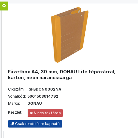
Füzetbox A4, 30 mm, DONAU Life tépőzárral,
karton, neon narancssárga
Cikszám:
ISFBDON0002NA
Vonalkód:
5901503614792
Márka:
DONAU
Készlet:
Nincs raktáron
Csak rendelésre kapható