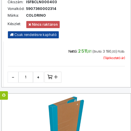
Cikszám:
ISFBCLN000403
Vonalkód:
5907360002314
Márka:
COLORINO
Készlet:
Nincs raktáron
Csak rendelésre kapható
2 511
(
3 190
)
Nettó:
,81
Bruttó:
,00
Ft/db.
(Tájékoztató ár)
−
+