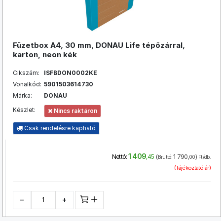
Füzetbox A4, 30 mm, DONAU Life tépőzárral,
karton, neon kék
Cikszám:
ISFBDON0002KE
Vonalkód:
5901503614730
Márka:
DONAU
Készlet:
Nincs raktáron
Csak rendelésre kapható
1 409
(
1 790
)
Nettó:
,45
Bruttó:
,00
Ft/db.
(Tájékoztató ár)
−
+