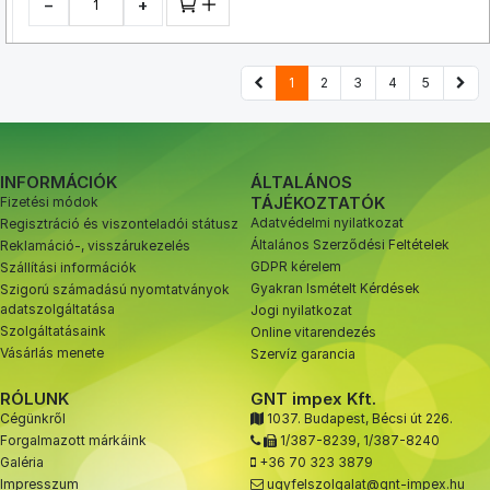
−
+
1
2
3
4
5
INFORMÁCIÓK
ÁLTALÁNOS
TÁJÉKOZTATÓK
Fizetési módok
Adatvédelmi nyilatkozat
Regisztráció és viszonteladói státusz
Általános Szerződési Feltételek
Reklamáció-, visszárukezelés
GDPR kérelem
Szállítási információk
Gyakran Ismételt Kérdések
Szigorú számadású nyomtatványok
adatszolgáltatása
Jogi nyilatkozat
Szolgáltatásaink
Online vitarendezés
Vásárlás menete
Szervíz garancia
RÓLUNK
GNT impex Kft.
Cégünkről
1037. Budapest, Bécsi út 226.
Forgalmazott márkáink
1/387-8239
,
1/387-8240
Galéria
+36 70 323 3879
Impresszum
ugyfelszolgalat@gnt-impex.hu