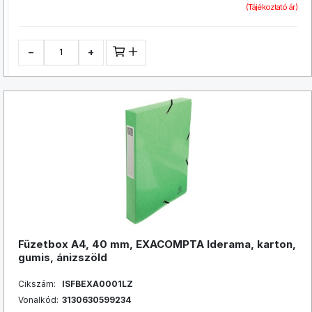
(Tájékoztató ár)
−
+
Füzetbox A4, 40 mm, EXACOMPTA Iderama, karton,
gumis, ánizszöld
Cikszám:
ISFBEXA0001LZ
Vonalkód:
3130630599234