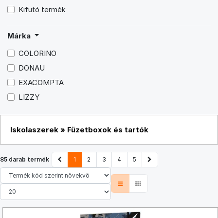
Kifutó termék
Márka
COLORINO
DONAU
EXACOMPTA
LIZZY
Iskolaszerek
»
Füzetboxok és tartók
85 darab termék
1
2
3
4
5