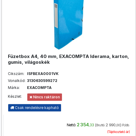
Füzetbox A4, 40 mm, EXACOMPTA Iderama, karton,
gumis, világoskék
Cikszám:
ISFBEXA0001VK
Vonalkód:
3130630599272
Márka:
EXACOMPTA
Készlet:
Nincs raktáron
Csak rendelésre kapható
2 354
(
2 990
)
Nettó:
,33
Bruttó:
,00
Ft/db.
(Tájékoztató ár)