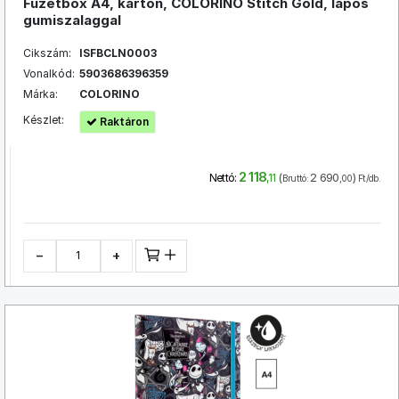
Füzetbox A4, karton, COLORINO Stitch Gold, lapos
gumiszalaggal
Cikszám:
ISFBCLN0003
Vonalkód:
5903686396359
Márka:
COLORINO
Készlet:
Raktáron
2 118
(
2 690
)
Nettó:
,11
Bruttó:
,00
Ft/db.
−
+