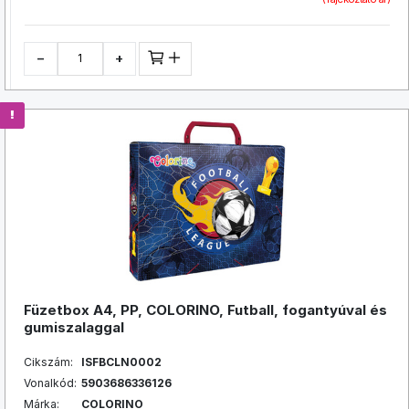
−
+
Füzetbox A4, PP, COLORINO, Futball, fogantyúval és
gumiszalaggal
Cikszám:
ISFBCLN0002
Vonalkód:
5903686336126
Márka:
COLORINO