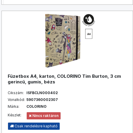
Füzetbox A4, karton, COLORINO Tim Burton, 3 cm
gerincű, gumis, bézs
Cikszám:
ISFBCLN000402
Vonalkód:
5907360002307
Márka:
COLORINO
Készlet:
Nincs raktáron
Csak rendelésre kapható