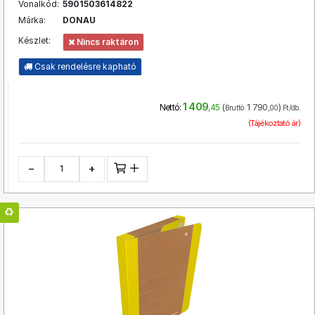
Vonalkód:
5901503614822
Márka:
DONAU
Készlet:
Nincs raktáron
Csak rendelésre kapható
1 409
(
1 790
)
Nettó:
,45
Bruttó:
,00
Ft/db.
(Tájékoztató ár)
−
+