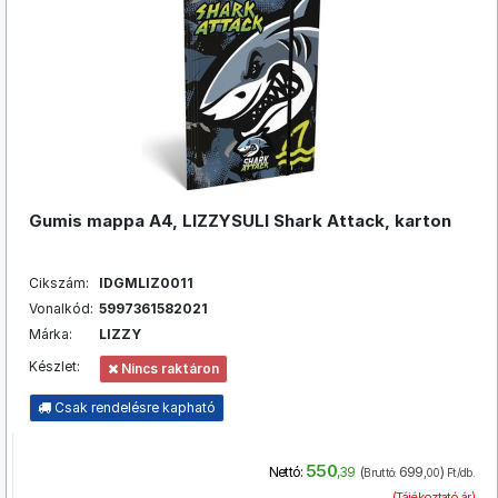
Gumis mappa A4, LIZZYSULI Shark Attack, karton
Cikszám:
IDGMLIZ0011
Vonalkód:
5997361582021
Márka:
LIZZY
Készlet:
Nincs raktáron
Csak rendelésre kapható
550
(
699
)
Nettó:
,39
Bruttó:
,00
Ft/db.
(Tájékoztató ár)