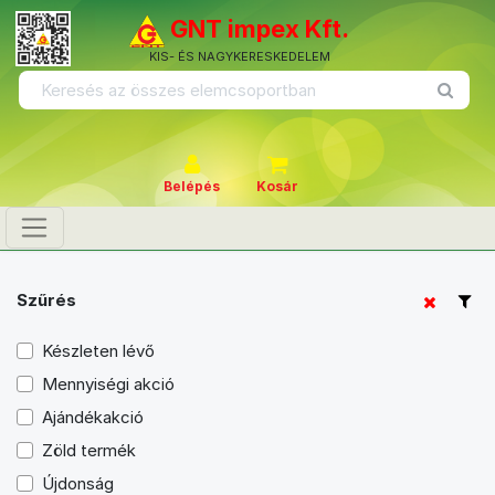
GNT impex Kft.
KIS- ÉS NAGYKERESKEDELEM
Belépés
Kosár
Szűrés
Készleten lévő
Mennyiségi akció
Ajándékakció
Zöld termék
Újdonság