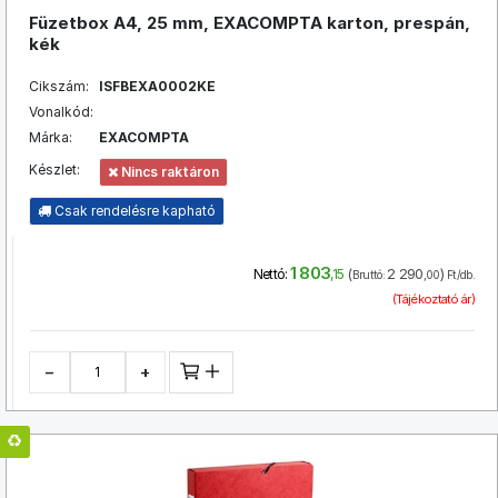
Füzetbox A4, 25 mm, EXACOMPTA karton, prespán,
kék
Cikszám:
ISFBEXA0002KE
Vonalkód:
Márka:
EXACOMPTA
Készlet:
Nincs raktáron
Csak rendelésre kapható
1 803
(
2 290
)
Nettó:
,15
Bruttó:
,00
Ft/db.
(Tájékoztató ár)
−
+