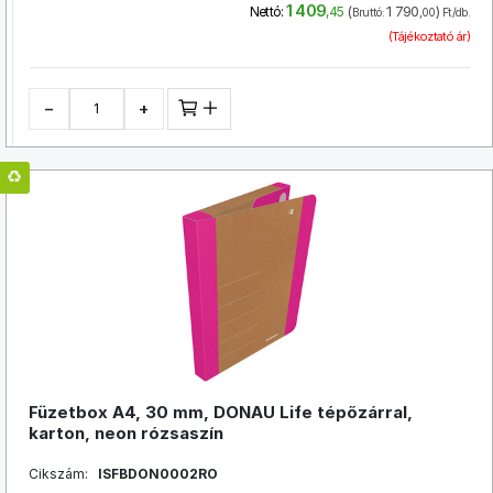
1 409
(
1 790
)
Nettó:
,45
Bruttó:
,00
Ft/db.
(Tájékoztató ár)
−
+
Füzetbox A4, 30 mm, DONAU Life tépőzárral,
karton, neon rózsaszín
Cikszám:
ISFBDON0002RO