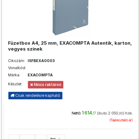
Füzetbox A4, 25 mm, EXACOMPTA Autentik, karton,
vegyes színek
Cikszám:
ISFBEXA0003
Vonalkód:
Márka:
EXACOMPTA
Készlet:
Nincs raktáron
Csak rendelésre kapható
1 614
(
2 050
)
Nettó:
,17
Bruttó:
,00
Ft/db.
(Tájékoztató ár)