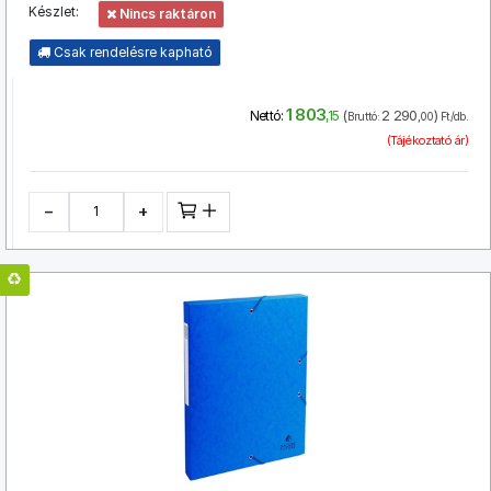
Készlet:
Nincs raktáron
Csak rendelésre kapható
1 803
(
2 290
)
Nettó:
,15
Bruttó:
,00
Ft/db.
(Tájékoztató ár)
−
+