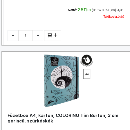
2 511
(
3 190
)
Nettó:
,81
Bruttó:
,00
Ft/db.
(Tájékoztató ár)
−
+
Füzetbox A4, karton, COLORINO Tim Burton, 3 cm
gerincű, szürkéskék