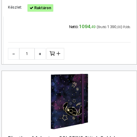
Készlet:
Raktáron
1 094
(
1 390
)
Nettó:
,49
Bruttó:
,00
Ft/db.
−
+