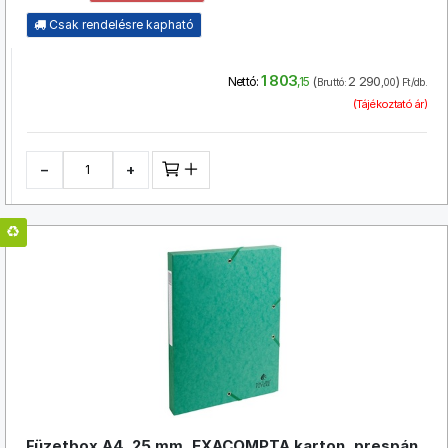
Csak rendelésre kapható
1 803
(
2 290
)
Nettó:
,15
Bruttó:
,00
Ft/db.
(Tájékoztató ár)
−
+
Füzetbox A4, 25 mm, EXACOMPTA karton, prespán,