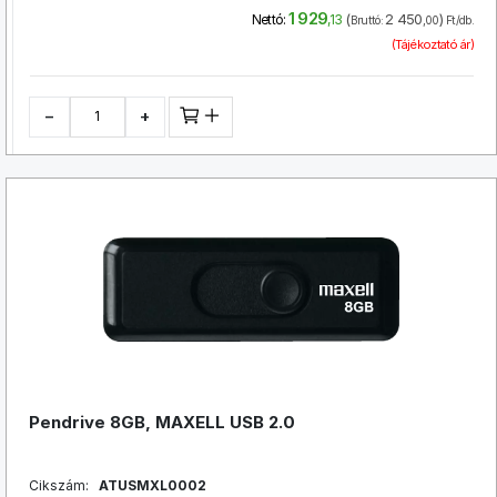
1 929
(
2 450
)
Nettó:
,13
Bruttó:
,00
Ft/db.
(Tájékoztató ár)
−
+
Pendrive 8GB, MAXELL USB 2.0
Cikszám:
ATUSMXL0002