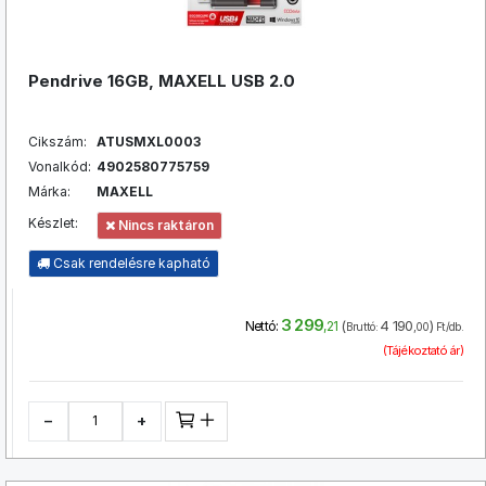
Pendrive 16GB, MAXELL USB 2.0
Cikszám:
ATUSMXL0003
Vonalkód:
4902580775759
Márka:
MAXELL
Készlet:
Nincs raktáron
Csak rendelésre kapható
3 299
(
4 190
)
Nettó:
,21
Bruttó:
,00
Ft/db.
(Tájékoztató ár)
−
+