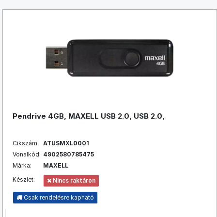
Pendrive 4GB, MAXELL USB 2.0, USB 2.0,
Cikszám:
ATUSMXL0001
Vonalkód:
4902580785475
Márka:
MAXELL
Készlet:
Nincs raktáron
Csak rendelésre kapható