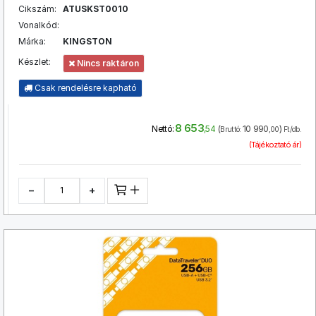
Cikszám:
ATUSKST0010
Vonalkód:
Márka:
KINGSTON
Készlet:
Nincs raktáron
Csak rendelésre kapható
8 653
(
10 990
)
Nettó:
,54
Bruttó:
,00
Ft/db.
(Tájékoztató ár)
−
+