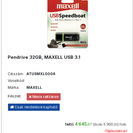
Pendrive 32GB, MAXELL USB 3.1
Cikszám:
ATUSMXL0006
Vonalkód:
Márka:
MAXELL
Készlet:
Nincs raktáron
Csak rendelésre kapható
4 645
(
5 900
)
Nettó:
,67
Bruttó:
,00
Ft/db.
(Tájékoztató ár)