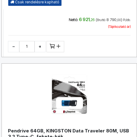
Csak rendelésre kapható
6 921
(
8 790
)
Nettó:
,26
Bruttó:
,00
Ft/db.
(Tájékoztató ár)
−
+
Pendrive 64GB, KINGSTON Data Traveler 80M, USB
3.2 Type-C, fekete-kék