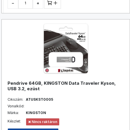
−
+
Pendrive 64GB, KINGSTON Data Traveler Kyson,
USB 3.2, ezüst
Cikszám:
ATUSKST0005
Vonalkód:
Márka:
KINGSTON
Készlet:
Nincs raktáron