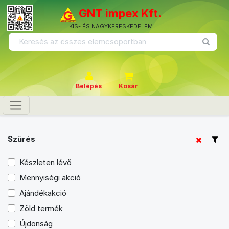
GNT impex Kft.
KIS- ÉS NAGYKERESKEDELEM
Belépés
Kosár
Szűrés
Készleten lévő
Mennyiségi akció
Ajándékakció
Zöld termék
Újdonság