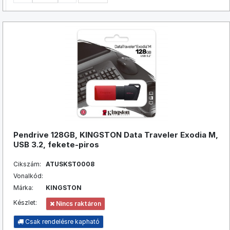
Pendrive 128GB, KINGSTON Data Traveler Exodia M,
USB 3.2, fekete-piros
Cikszám:
ATUSKST0008
Vonalkód:
Márka:
KINGSTON
Készlet:
Nincs raktáron
Csak rendelésre kapható