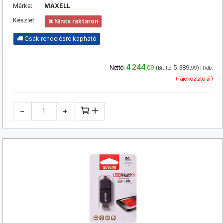
Márka:
MAXELL
Készlet:
Nincs raktáron
Csak rendelésre kapható
4 244
(
5 389
)
Nettó:
,09
Bruttó:
,99
Ft/db.
(Tájékoztató ár)
−
+