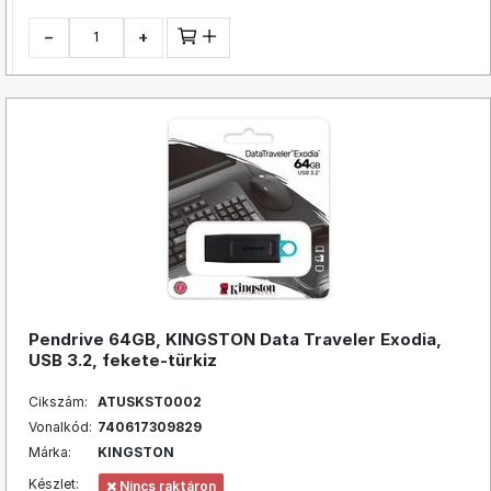
−
+
Pendrive 64GB, KINGSTON Data Traveler Exodia,
USB 3.2, fekete-türkiz
Cikszám:
ATUSKST0002
Vonalkód:
740617309829
Márka:
KINGSTON
Készlet:
Nincs raktáron