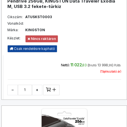
Pendrive 256GB, KINGSTON Data Traveler Exodia
M, USB 3.2 fekete-türkiz
Cikszám:
ATUSKST0003
Vonalkód:
Márka:
KINGSTON
Készlet:
Nincs raktáron
Csak rendelésre kapható
11 022
(
13 998
)
Nettó:
,83
Bruttó:
,99
Ft/db.
(Tájékoztató ár)
−
+