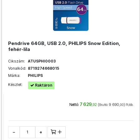
Pendrive 64GB, USB 2.0, PHILIPS Snow Edition,
fehér-lila
Cikszám:
ATUSPHI0003
Vonalkód:
8719274668015
Márka:
PHILIPS
Készlet:
Raktáron
7 629
(
9 690
)
Nettó:
,92
Bruttó:
,00
Ft/db.
−
+