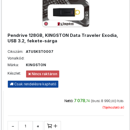
Pendrive 128GB, KINGSTON Data Traveler Exodia,
USB 3.2, fekete-sárga
Cikszám:
ATUSKST0007
Vonalkód:
Márka:
KINGSTON
Készlet:
Nincs raktáron
Csak rendelésre kapható
7 078
(
8 990
)
Nettó:
,74
Bruttó:
,00
Ft/db.
(Tájékoztató ár)
−
+