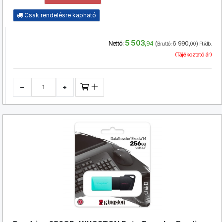
Csak rendelésre kapható
5 503
(
6 990
)
Nettó:
,94
Bruttó:
,00
Ft/db.
(Tájékoztató ár)
−
+