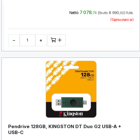
7 078
(
8 990
)
Nettó:
,74
Bruttó:
,00
Ft/db.
(Tájékoztató ár)
−
+
Pendrive 128GB, KINGSTON DT Duo G2 USB-A +
USB-C