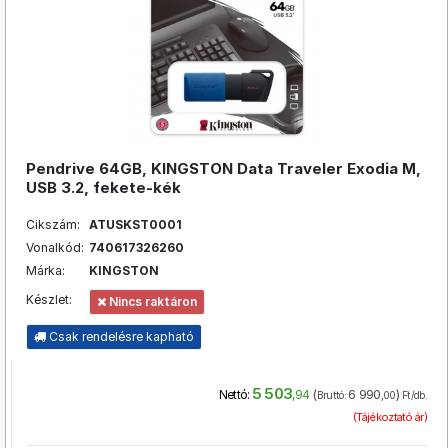
Pendrive 64GB, KINGSTON Data Traveler Exodia M,
USB 3.2, fekete-kék
Cikszám:
ATUSKST0001
Vonalkód:
740617326260
Márka:
KINGSTON
Készlet:
Nincs raktáron
Csak rendelésre kapható
5 503
(
6 990
)
Nettó:
,94
Bruttó:
,00
Ft/db.
(Tájékoztató ár)