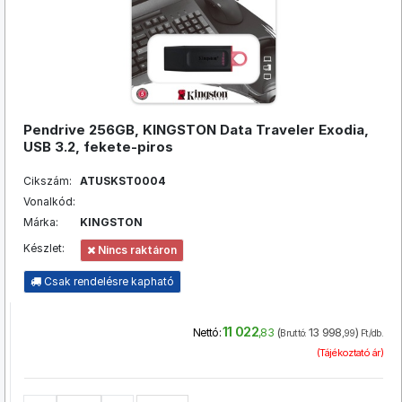
Pendrive 256GB, KINGSTON Data Traveler Exodia,
USB 3.2, fekete-piros
Cikszám:
ATUSKST0004
Vonalkód:
Márka:
KINGSTON
Készlet:
Nincs raktáron
Csak rendelésre kapható
11 022
(
13 998
)
Nettó:
,83
Bruttó:
,99
Ft/db.
(Tájékoztató ár)