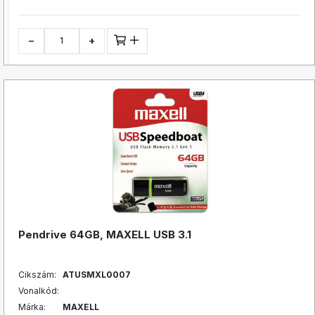
−
+
Pendrive 64GB, MAXELL USB 3.1
Cikszám:
ATUSMXL0007
Vonalkód:
Márka:
MAXELL