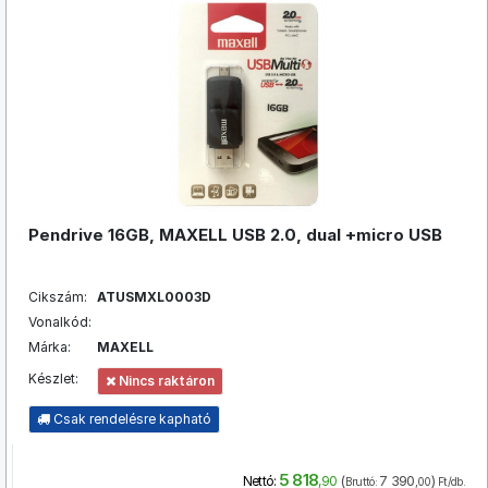
Pendrive 16GB, MAXELL USB 2.0, dual +micro USB
Cikszám:
ATUSMXL0003D
Vonalkód:
Márka:
MAXELL
Készlet:
Nincs raktáron
Csak rendelésre kapható
5 818
(
7 390
)
Nettó:
,90
Bruttó:
,00
Ft/db.