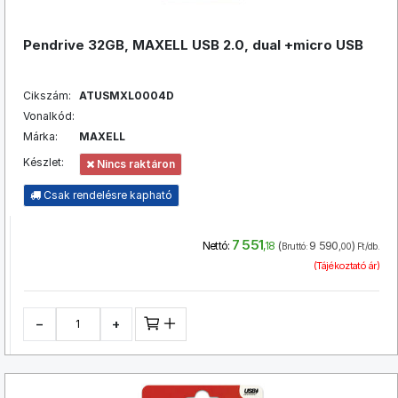
Pendrive 32GB, MAXELL USB 2.0, dual +micro USB
Cikszám:
ATUSMXL0004D
Vonalkód:
Márka:
MAXELL
Készlet:
Nincs raktáron
Csak rendelésre kapható
7 551
(
9 590
)
Nettó:
,18
Bruttó:
,00
Ft/db.
(Tájékoztató ár)
−
+