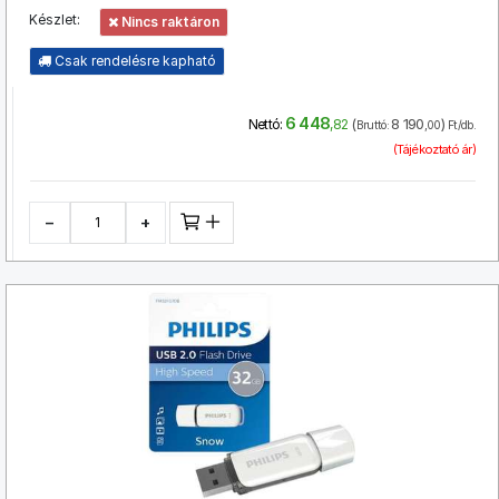
Készlet:
Nincs raktáron
Csak rendelésre kapható
6 448
(
8 190
)
Nettó:
,82
Bruttó:
,00
Ft/db.
(Tájékoztató ár)
−
+