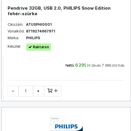
Pendrive 32GB, USB 2.0, PHILIPS Snow Edition
fehér-szürke
Cikszám:
ATUSPHI0001
Vonalkód:
8719274667971
Márka:
PHILIPS
Készlet:
Raktáron
6 291
(
7 990
)
Nettó:
,34
Bruttó:
,00
Ft/db.
−
+