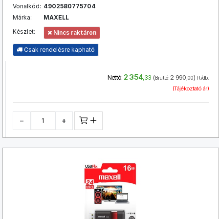
Vonalkód:
4902580775704
Márka:
MAXELL
Készlet:
Nincs raktáron
Csak rendelésre kapható
2 354
(
2 990
)
Nettó:
,33
Bruttó:
,00
Ft/db.
(Tájékoztató ár)
−
+