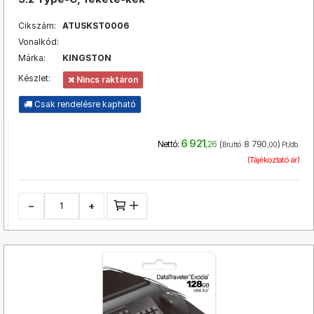
Cikszám:
ATUSKST0006
Vonalkód:
Márka:
KINGSTON
Készlet:
Nincs raktáron
Csak rendelésre kapható
6 921
(
8 790
)
Nettó:
,26
Bruttó:
,00
Ft/db.
(Tájékoztató ár)
−
+