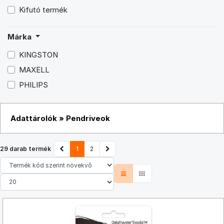
Kifutó termék
Márka
KINGSTON
MAXELL
PHILIPS
Adattárolók
»
Pendriveok
29 darab termék
1
2