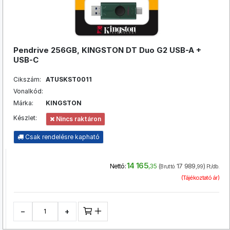
Pendrive 256GB, KINGSTON DT Duo G2 USB-A +
USB-C
Cikszám:
ATUSKST0011
Vonalkód:
Márka:
KINGSTON
Készlet:
Nincs raktáron
Csak rendelésre kapható
14 165
(
17 989
)
Nettó:
,35
Bruttó:
,99
Ft/db.
(Tájékoztató ár)
−
+