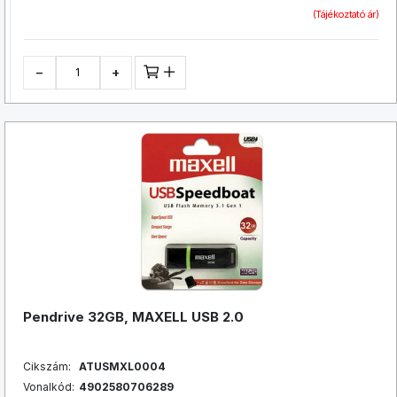
(Tájékoztató ár)
−
+
Pendrive 32GB, MAXELL USB 2.0
Cikszám:
ATUSMXL0004
Vonalkód:
4902580706289