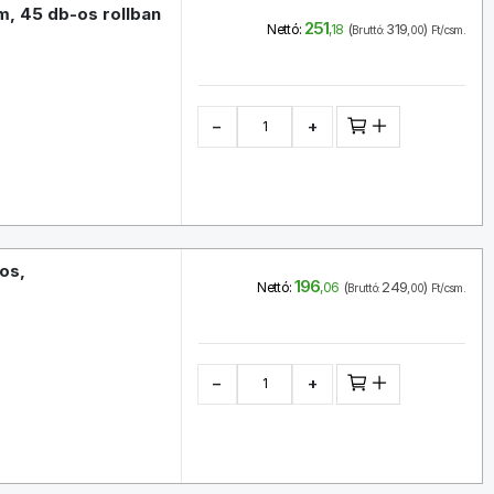
, 45 db-os rollban
251
(
319
)
Nettó:
,18
Bruttó:
,00
Ft/csm.
−
+
os,
196
(
249
)
Nettó:
,06
Bruttó:
,00
Ft/csm.
−
+