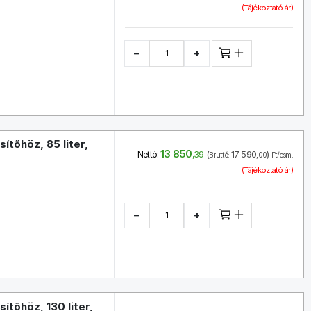
(Tájékoztató ár)
−
+
tőhöz, 85 liter,
13 850
(
17 590
)
Nettó:
,39
Bruttó:
,00
Ft/csm.
(Tájékoztató ár)
−
+
tőhöz, 130 liter,