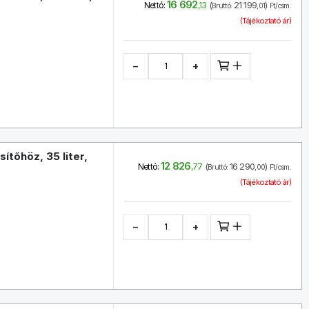
16 692
(
21 199
)
Nettó:
,13
Bruttó:
,01
Ft/csm.
(Tájékoztató ár)
−
+
tőhöz, 35 liter,
12 826
(
16 290
)
Nettó:
,77
Bruttó:
,00
Ft/csm.
(Tájékoztató ár)
−
+