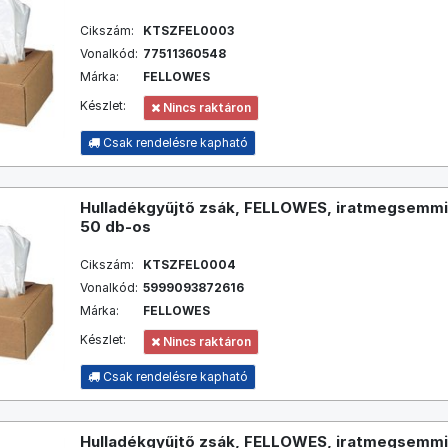
Cikszám:
KTSZFEL0003
Vonalkód:
77511360548
Márka:
FELLOWES
Készlet:
Nincs raktáron
Csak rendelésre kapható
Hulladékgyűjtő zsák, FELLOWES, iratmegsemmisí
50 db-os
Cikszám:
KTSZFEL0004
Vonalkód:
5999093872616
Márka:
FELLOWES
Készlet:
Nincs raktáron
Csak rendelésre kapható
Hulladékgyűjtő zsák, FELLOWES, iratmegsemmisí