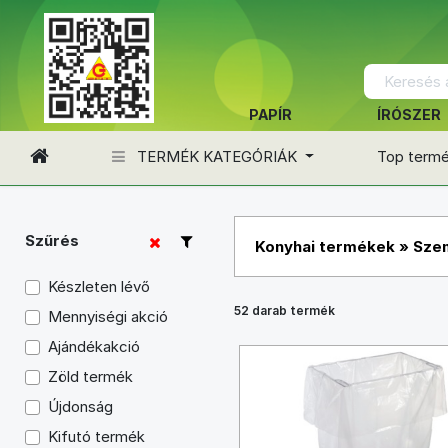
PAPÍR
ÍRÓSZER
TERMÉK KATEGÓRIÁK
Top term
Szűrés
Konyhai termékek
»
Szem
Készleten lévő
52 darab termék
Mennyiségi akció
Ajándékakció
Zöld termék
Újdonság
Kifutó termék