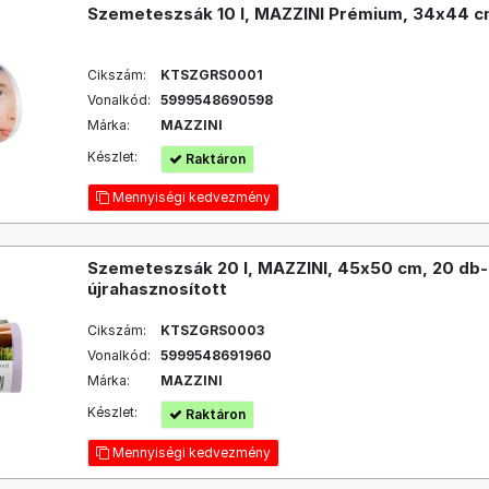
Szemeteszsák 10 l, MAZZINI Prémium, 34x44 cm
Cikszám:
KTSZGRS0001
Vonalkód:
5999548690598
Márka:
MAZZINI
Készlet:
Raktáron
Mennyiségi kedvezmény
Szemeteszsák 20 l, MAZZINI, 45x50 cm, 20 db-
újrahasznosított
Cikszám:
KTSZGRS0003
Vonalkód:
5999548691960
Márka:
MAZZINI
Készlet:
Raktáron
Mennyiségi kedvezmény