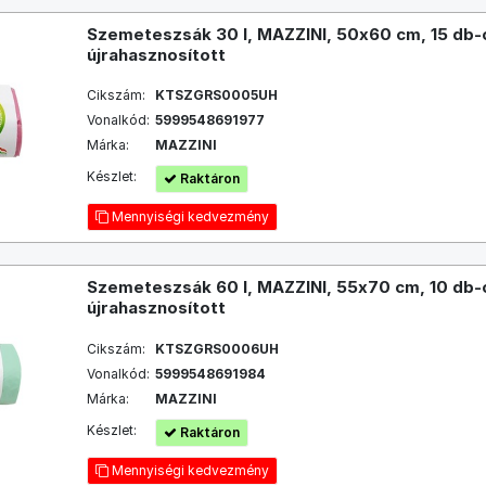
Szemeteszsák 30 l, MAZZINI, 50x60 cm, 15 db-
újrahasznosított
Cikszám:
KTSZGRS0005UH
Vonalkód:
5999548691977
Márka:
MAZZINI
Készlet:
Raktáron
Mennyiségi kedvezmény
Szemeteszsák 60 l, MAZZINI, 55x70 cm, 10 db-
újrahasznosított
Cikszám:
KTSZGRS0006UH
Vonalkód:
5999548691984
Márka:
MAZZINI
Készlet:
Raktáron
Mennyiségi kedvezmény