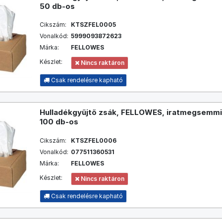
50 db-os
Cikszám:
KTSZFEL0005
Vonalkód:
5999093872623
Márka:
FELLOWES
Készlet:
Nincs raktáron
Csak rendelésre kapható
Hulladékgyűjtő zsák, FELLOWES, iratmegsemmisí
100 db-os
Cikszám:
KTSZFEL0006
Vonalkód:
077511360531
Márka:
FELLOWES
Készlet:
Nincs raktáron
Csak rendelésre kapható