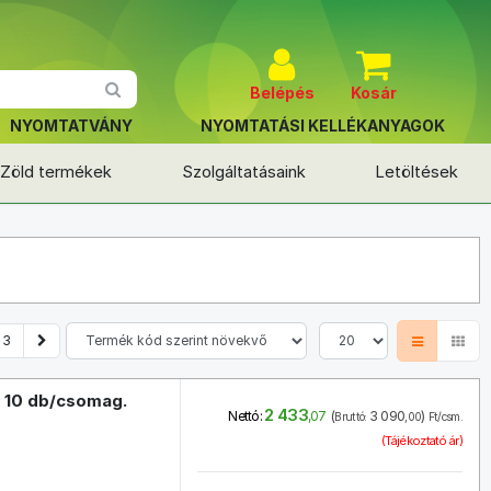
Belépés
Kosár
NYOMTATVÁNY
NYOMTATÁSI KELLÉKANYAGOK
Zöld termékek
Szolgáltatásaink
Letöltések
3
, 10 db/csomag.
2 433
(
3 090
)
Nettó:
,07
Bruttó:
,00
Ft/csm.
(Tájékoztató ár)