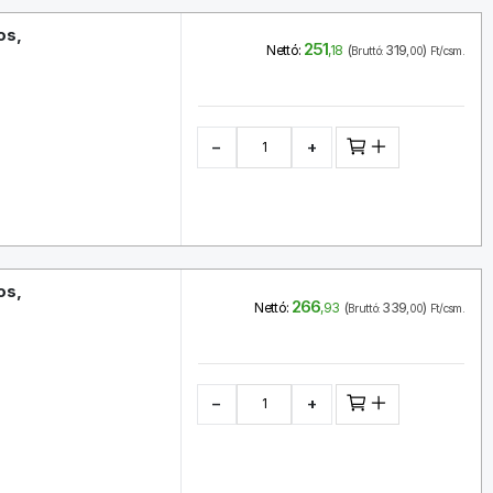
os,
251
(
319
)
Nettó:
,18
Bruttó:
,00
Ft/csm.
−
+
os,
266
(
339
)
Nettó:
,93
Bruttó:
,00
Ft/csm.
−
+