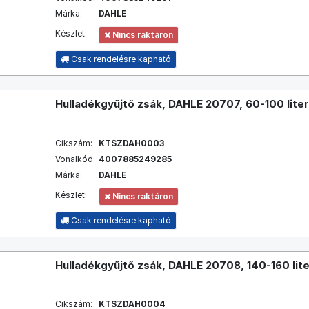
Márka:
DAHLE
Készlet:
Nincs raktáron
Csak rendelésre kapható
Hulladékgyűjtő zsák, DAHLE 20707, 60-100 lite
Cikszám:
KTSZDAH0003
Vonalkód:
4007885249285
Márka:
DAHLE
Készlet:
Nincs raktáron
Csak rendelésre kapható
Hulladékgyűjtő zsák, DAHLE 20708, 140-160 lit
Cikszám:
KTSZDAH0004