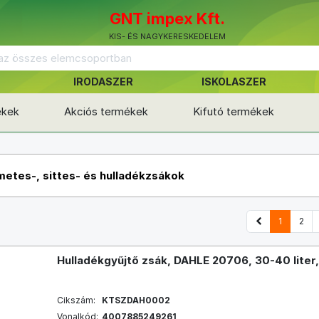
GNT impex Kft.
KIS- ÉS NAGYKERESKEDELEM
IRODASZER
ISKOLASZER
ékek
Akciós termékek
Kifutó termékek
etes-, sittes- és hulladékzsákok
1
2
Hulladékgyűjtő zsák, DAHLE 20706, 30-40 liter
Cikszám:
KTSZDAH0002
Vonalkód:
4007885249261