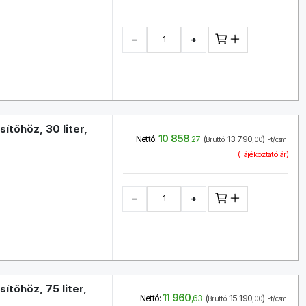
−
+
tőhöz, 30 liter,
10 858
(
13 790
)
Nettó:
,27
Bruttó:
,00
Ft/csm.
(Tájékoztató ár)
−
+
tőhöz, 75 liter,
11 960
(
15 190
)
Nettó:
,63
Bruttó:
,00
Ft/csm.