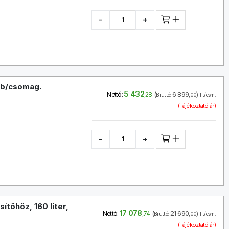
−
+
 db/csomag.
5 432
(
6 899
)
Nettó:
,28
Bruttó:
,00
Ft/csm.
(Tájékoztató ár)
−
+
tőhöz, 160 liter,
17 078
(
21 690
)
Nettó:
,74
Bruttó:
,00
Ft/csm.
(Tájékoztató ár)