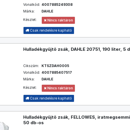
Vonalkód:
4007885249308
Márka:
DAHLE
Készlet:
Nincs raktáron
Csak rendelésre kapható
Hulladékgyűjtő zsák, DAHLE 20751, 190 liter, 5
Cikszám:
KTSZDAH0005
Vonalkód:
4007885407517
Márka:
DAHLE
Készlet:
Nincs raktáron
Csak rendelésre kapható
Hulladékgyűjtő zsák, FELLOWES, iratmegsemmisí
50 db-os