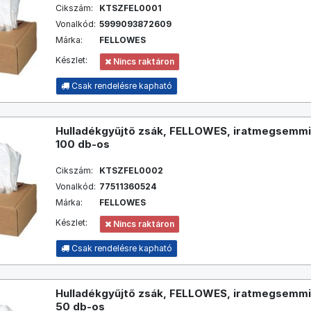
Cikszám:
KTSZFEL0001
Vonalkód:
5999093872609
Márka:
FELLOWES
Készlet:
Nincs raktáron
Csak rendelésre kapható
Hulladékgyűjtő zsák, FELLOWES, iratmegsemmisí
100 db-os
Cikszám:
KTSZFEL0002
Vonalkód:
77511360524
Márka:
FELLOWES
Készlet:
Nincs raktáron
Csak rendelésre kapható
Hulladékgyűjtő zsák, FELLOWES, iratmegsemmisí
50 db-os