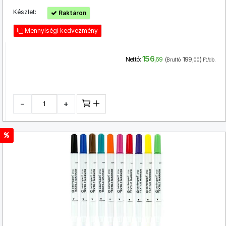
Készlet:
Raktáron
Mennyiségi kedvezmény
156
(
199
)
Nettó:
,69
Bruttó:
,00
Ft/db.
−
+