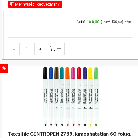
Mennyiségi kedvezmény
156
(
199
)
Nettó:
,69
Bruttó:
,00
Ft/db.
−
+
Textilfilc CENTROPEN 2739, kimoshatatlan 60 fokig,