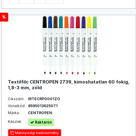
Textilfilc CENTROPEN 2739, kimoshatatlan 60 fokig,
1,8-3 mm, zöld
Cikszám:
IRTECRP0001ZO
Vonalkód:
8595013625071
Márka:
CENTROPEN
Készlet:
Raktáron
Mennyiségi kedvezmény