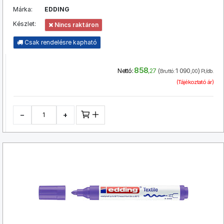
Márka:
EDDING
Készlet:
Nincs raktáron
Csak rendelésre kapható
858
(
1 090
)
Nettó:
,27
Bruttó:
,00
Ft/db.
(Tájékoztató ár)
−
+