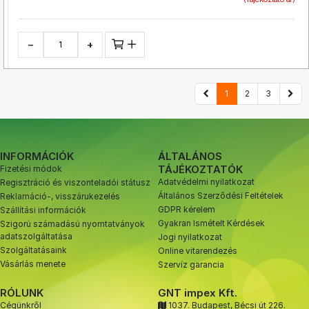
−
+
1
2
3
INFORMÁCIÓK
ÁLTALÁNOS
TÁJÉKOZTATÓK
Fizetési módok
Adatvédelmi nyilatkozat
Regisztráció és viszonteladói státusz
Általános Szerződési Feltételek
Reklamáció-, visszárukezelés
GDPR kérelem
Szállítási információk
Gyakran Ismételt Kérdések
Szigorú számadású nyomtatványok
adatszolgáltatása
Jogi nyilatkozat
Szolgáltatásaink
Online vitarendezés
Vásárlás menete
Szervíz garancia
RÓLUNK
GNT impex Kft.
Cégünkről
1037. Budapest, Bécsi út 226.