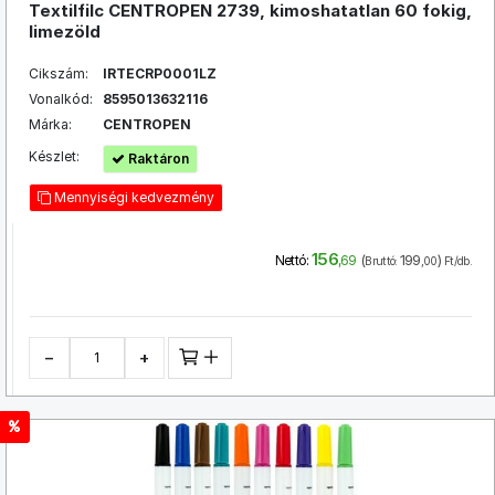
Textilfilc CENTROPEN 2739, kimoshatatlan 60 fokig,
limezöld
Cikszám:
IRTECRP0001LZ
Vonalkód:
8595013632116
Márka:
CENTROPEN
Készlet:
Raktáron
Mennyiségi kedvezmény
156
(
199
)
Nettó:
,69
Bruttó:
,00
Ft/db.
−
+