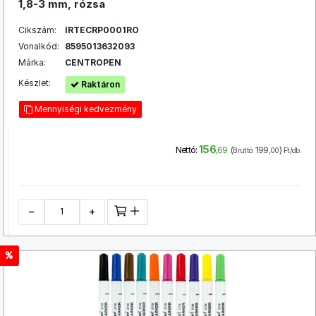
1,8-3 mm, rózsa
Cikszám:
IRTECRP0001RO
Vonalkód:
8595013632093
Márka:
CENTROPEN
Készlet:
Raktáron
Mennyiségi kedvezmény
156
(
199
)
Nettó:
,69
Bruttó:
,00
Ft/db.
−
+