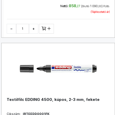
858
(
1 090
)
Nettó:
,27
Bruttó:
,00
Ft/db.
(Tájékoztató ár)
−
+
Textilfilc EDDING 4500, kúpos, 2-3 mm, fekete
Cikszám:
IRTEEDD0001FK