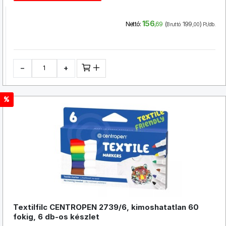
156
(
199
)
Nettó:
,69
Bruttó:
,00
Ft/db.
−
+
Textilfilc CENTROPEN 2739/6, kimoshatatlan 60
fokig, 6 db-os készlet