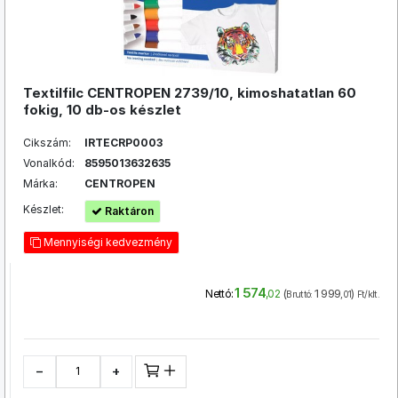
Textilfilc CENTROPEN 2739/10, kimoshatatlan 60
fokig, 10 db-os készlet
Cikszám:
IRTECRP0003
Vonalkód:
8595013632635
Márka:
CENTROPEN
Készlet:
Raktáron
Mennyiségi kedvezmény
1 574
(
1 999
)
Nettó:
,02
Bruttó:
,01
Ft/klt.
−
+