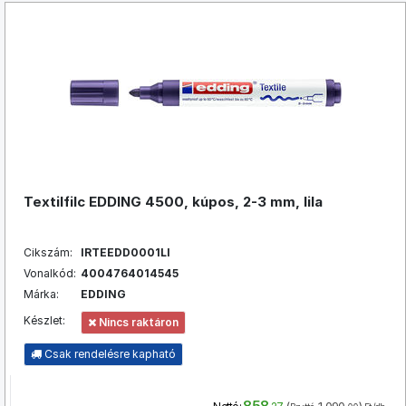
Textilfilc EDDING 4500, kúpos, 2-3 mm, lila
Cikszám:
IRTEEDD0001LI
Vonalkód:
4004764014545
Márka:
EDDING
Készlet:
Nincs raktáron
Csak rendelésre kapható
858
(
1 090
)