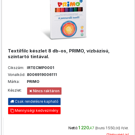
Textilfilc készlet 8 db-os, PRIMO, vízbázisú,
színtartó tintával.
Cikszám:
IRTECMP0001
Vonalkód:
8006919006111
Márka:
PRIMO
Készlet:
Nincs raktáron
Csak rendelésre kapható
Mennyiségi kedvezmény
1 220
(
1 550
)
Nettó:
,47
Bruttó:
,00
Ft/klt.
(Tájékoztató ár)