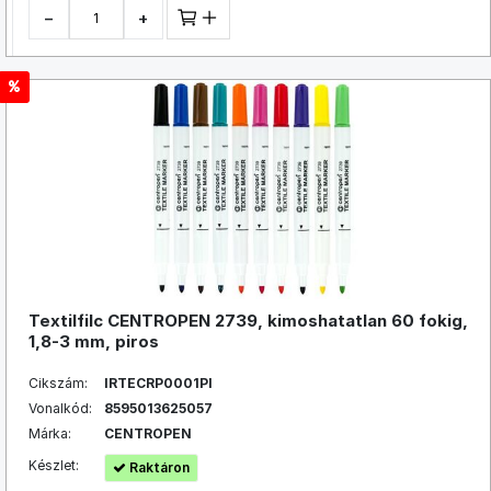
−
+
Textilfilc CENTROPEN 2739, kimoshatatlan 60 fokig,
1,8-3 mm, piros
Cikszám:
IRTECRP0001PI
Vonalkód:
8595013625057
Márka:
CENTROPEN
Készlet:
Raktáron