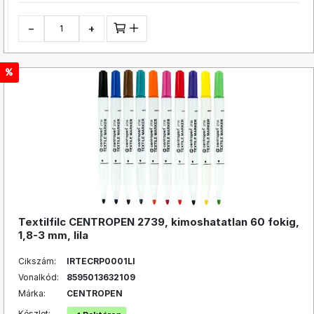
−
+
Textilfilc CENTROPEN 2739, kimoshatatlan 60 fokig,
1,8-3 mm, lila
Cikszám:
IRTECRP0001LI
Vonalkód:
8595013632109
Márka:
CENTROPEN
Készlet: