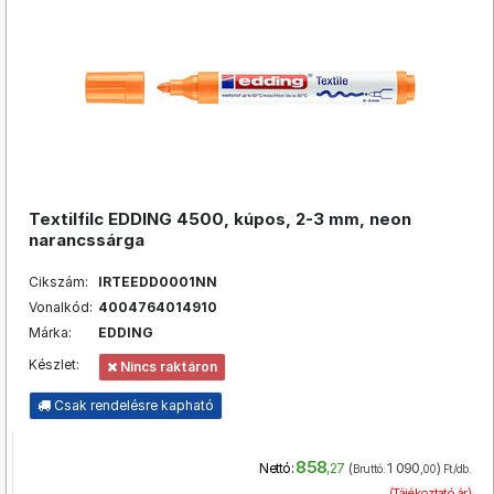
Textilfilc EDDING 4500, kúpos, 2-3 mm, neon
narancssárga
Cikszám:
IRTEEDD0001NN
Vonalkód:
4004764014910
Márka:
EDDING
Készlet:
Nincs raktáron
Csak rendelésre kapható
858
(
1 090
)
Nettó:
,27
Bruttó:
,00
Ft/db.
(Tájékoztató ár)