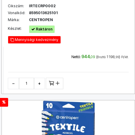
Cikszám:
IRTECRP0002
Vonalkód:
8595013625101
Márka:
CENTROPEN
Készlet:
Raktáron
Mennyiségi kedvezmény
944
(
1 198
)
Nettó:
,09
Bruttó:
,99
Ft/klt.
−
+