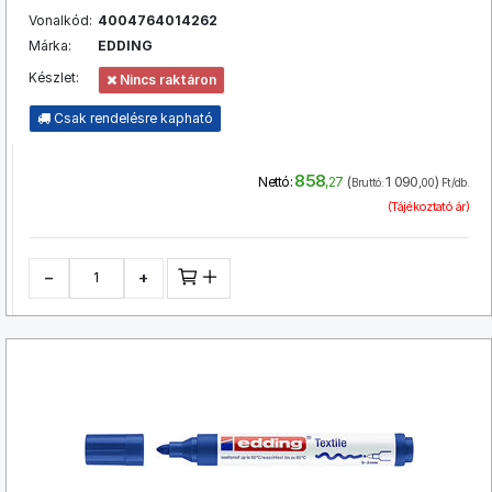
Vonalkód:
4004764014262
Márka:
EDDING
Készlet:
Nincs raktáron
Csak rendelésre kapható
858
(
1 090
)
Nettó:
,27
Bruttó:
,00
Ft/db.
(Tájékoztató ár)
−
+