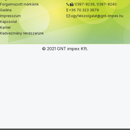
Forgalmazott márkáink
1/387-8239
,
1/387-8240
Galéria
+36 70 323 3879
Impresszum
ugyfelszolgalat@gnt-impex.hu
Kapcsolat
Karrier
Kedvezmény rendszerünk
© 2021 GNT impex Kft.