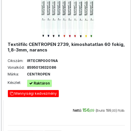
Textilfilc CENTROPEN 2739, kimoshatatlan 60 fokig,
1,8-3mm, narancs
Cikszám:
IRTECRP0001NA
Vonalkód:
8595013632086
Márka:
CENTROPEN
Készlet:
Raktáron
Mennyiségi kedvezmény
156
(
199
)
Nettó:
,69
Bruttó:
,00
Ft/db.