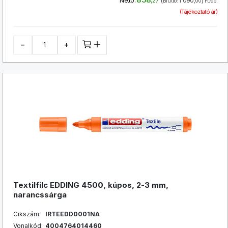
Nettó:
,27
Bruttó:
,00
Ft/db.
(Tájékoztató ár)
−
+
Textilfilc EDDING 4500, kúpos, 2-3 mm,
narancssárga
Cikszám:
IRTEEDD0001NA
Vonalkód:
4004764014460