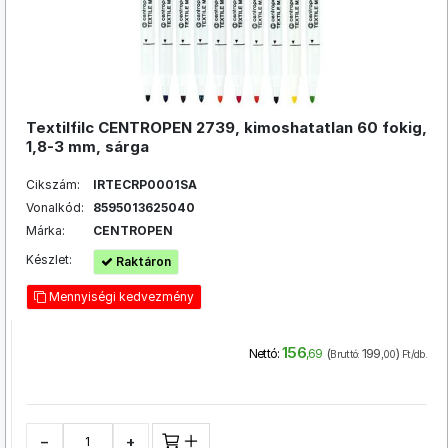
Textilfilc CENTROPEN 2739, kimoshatatlan 60 fokig,
1,8-3 mm, sárga
Cikszám:
IRTECRP0001SA
Vonalkód:
8595013625040
Márka:
CENTROPEN
Készlet:
Raktáron
Mennyiségi kedvezmény
156
(
199
)
Nettó:
,69
Bruttó:
,00
Ft/db.
−
+