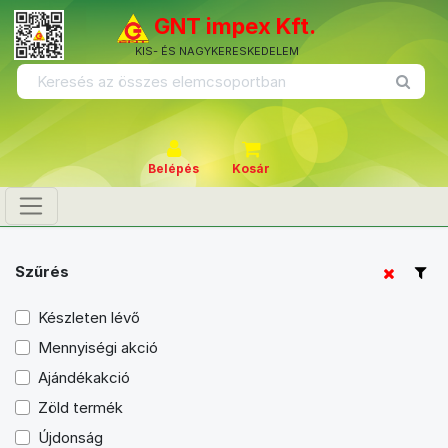
GNT impex Kft.
KIS- ÉS NAGYKERESKEDELEM
Belépés
Kosár
Szűrés
Készleten lévő
Mennyiségi akció
Ajándékakció
Zöld termék
Újdonság