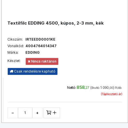
Textilfilc EDDING 4500, kúpos, 2-3 mm, kék
Cikszám:
IRTEEDD0001KE
Vonalkód:
4004764014347
Márka:
EDDING
Készlet:
Nincs raktáron
Csak rendelésre kapható
858
(
1 090
)
Nettó:
,27
Bruttó:
,00
Ft/db.
(Tájékoztató ár)
−
+