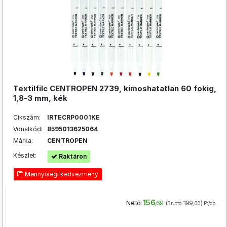
Textilfilc CENTROPEN 2739, kimoshatatlan 60 fokig,
1,8-3 mm, kék
Cikszám:
IRTECRP0001KE
Vonalkód:
8595013625064
Márka:
CENTROPEN
Készlet:
Raktáron
Mennyiségi kedvezmény
156
(
199
)
Nettó:
,69
Bruttó:
,00
Ft/db.