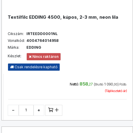
Textilfilc EDDING 4500, kúpos, 2-3 mm, neon lila
Cikszám:
IRTEEDD0001NL
Vonalkód:
4004764014958
Márka:
EDDING
Készlet:
Nincs raktáron
Csak rendelésre kapható
858
(
1 090
)
Nettó:
,27
Bruttó:
,00
Ft/db.
(Tájékoztató ár)
−
+