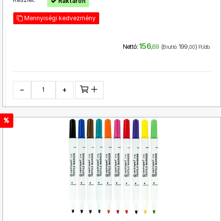
Raktáron
Mennyiségi kedvezmény
156
(
199
)
Nettó:
,69
Bruttó:
,00
Ft/db.
−
+