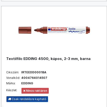
Textilfilc EDDING 4500, kúpos, 2-3 mm, barna
Cikszám:
IRTEEDD0001BA
Vonalkód:
4004764014507
Márka:
EDDING
Készlet:
Nincs raktáron
Csak rendelésre kapható