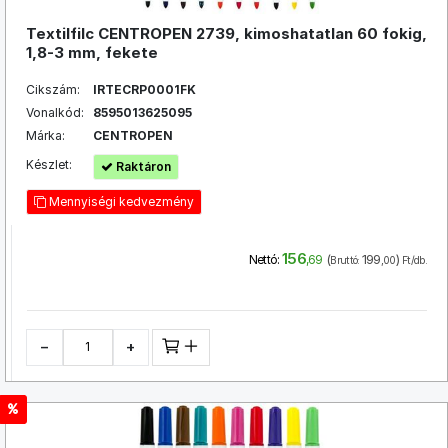
Textilfilc CENTROPEN 2739, kimoshatatlan 60 fokig,
1,8-3 mm, fekete
Cikszám:
IRTECRP0001FK
Vonalkód:
8595013625095
Márka:
CENTROPEN
Készlet:
Raktáron
Mennyiségi kedvezmény
156
(
199
)
Nettó:
,69
Bruttó:
,00
Ft/db.
−
+