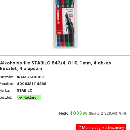
Alkoholos filc STABILO 843/4, OHP, 1 mm, 4 db-os
készlet, 4 alapszín
Cikszám:
IRAMSTA0003
Vonalkód:
4006381114868
Márka:
STABILO
Készlet:
Raktáron
1 833
(
2 329
)
Nettó:
,86
Bruttó:
,00
Ft/klt.
Mennyiségi kedvezmény