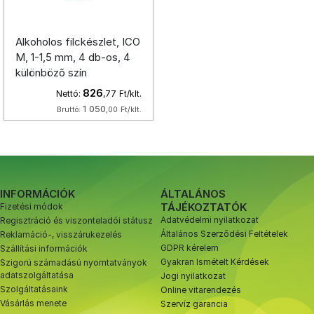
Alkoholos filckészlet, ICO
M, 1-1,5 mm, 4 db-os, 4
különböző szín
826
Nettó:
,77
Ft/klt.
1 050
Bruttó:
,00
Ft/klt.
INFORMÁCIÓK
ÁLTALÁNOS
TÁJÉKOZTATÓK
Fizetési módok
Adatvédelmi nyilatkozat
Regisztráció és viszonteladói státusz
Általános Szerződési Feltételek
Reklamáció-, visszárukezelés
GDPR kérelem
Szállítási információk
Gyakran Ismételt Kérdések
Szigorú számadású nyomtatványok
adatszolgáltatása
Jogi nyilatkozat
Szolgáltatásaink
Online vitarendezés
Vásárlás menete
Szervíz garancia