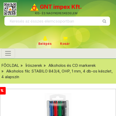
GNT impex Kft.
KIS- ÉS NAGYKERESKEDELEM
Belépés
Kosár
FŐOLDAL
Írószerek
Alkoholos és CD markerek
Alkoholos filc STABILO 843/4, OHP, 1 mm, 4 db-os készlet,
4 alapszín