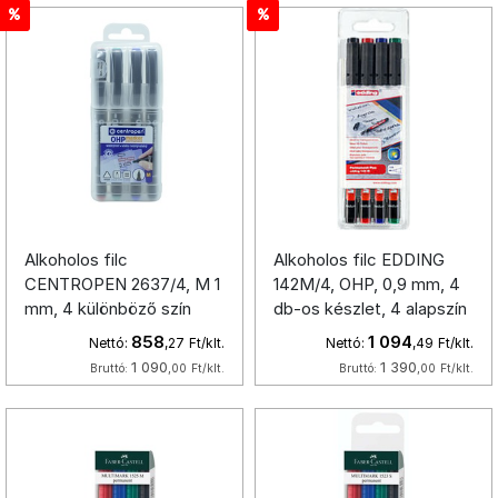
Alkoholos filc
Alkoholos filc EDDING
CENTROPEN 2637/4, M 1
142M/4, OHP, 0,9 mm, 4
mm, 4 különböző szín
db-os készlet, 4 alapszín
858
1 094
Nettó:
,27
Ft/klt.
Nettó:
,49
Ft/klt.
1 090
1 390
Bruttó:
,00
Ft/klt.
Bruttó:
,00
Ft/klt.