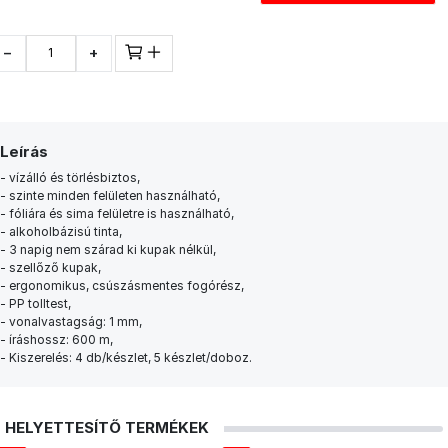
−
+
Leírás
- vízálló és törlésbiztos,
- szinte minden felületen használható,
- fóliára és sima felületre is használható,
- alkoholbázisú tinta,
- 3 napig nem szárad ki kupak nélkül,
- szellőző kupak,
- ergonomikus, csúszásmentes fogórész,
- PP tolltest,
- vonalvastagság: 1 mm,
- íráshossz: 600 m,
- Kiszerelés: 4 db/készlet, 5 készlet/doboz.
HELYETTESÍTŐ TERMÉKEK