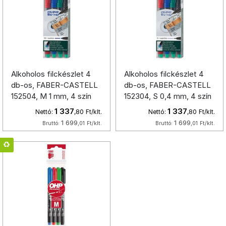
Alkoholos filckészlet 4
Alkoholos filckészlet 4
db-os, FABER-CASTELL
db-os, FABER-CASTELL
152504, M 1 mm, 4 szín
152304, S 0,4 mm, 4 szín
1 337
1 337
Nettó:
,80
Ft/klt.
Nettó:
,80
Ft/klt.
1 699
1 699
Bruttó:
,01
Ft/klt.
Bruttó:
,01
Ft/klt.