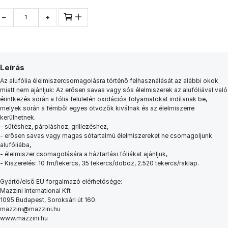
−
+
Leírás
Az alufólia élelmiszercsomagolásra történő felhasználását az alábbi okok
miatt nem ajánljuk: Az erősen savas vagy sós élelmiszerek az alufóliával való
érintkezés során a fólia felületén oxidációs folyamatokat indítanak be,
melyek során a fémből egyes ötvözők kiválnak és az élelmiszerre
kerülhetnek.
- sütéshez, pároláshoz, grillezéshez,
- erősen savas vagy magas sótartalmú élelmiszereket ne csomagoljunk
alufóliába,
- élelmiszer csomagolására a háztartási fóliákat ajánljuk,
- Kiszerelés: 10 fm/tekercs, 35 tekercs/doboz, 2.520 tekercs/raklap.
Gyártó/első EU forgalmazó elérhetősége:
Mazzini International Kft
1095 Budapest, Soroksári út 160.
mazzini@mazzini.hu
www.mazzini.hu