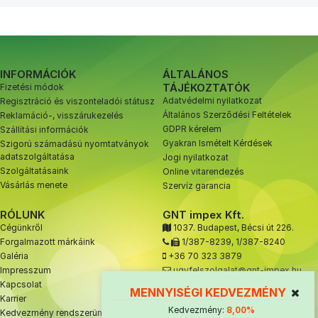
INFORMÁCIÓK
ÁLTALÁNOS
TÁJÉKOZTATÓK
Fizetési módok
Adatvédelmi nyilatkozat
Regisztráció és viszonteladói státusz
Általános Szerződési Feltételek
Reklamáció-, visszárukezelés
GDPR kérelem
Szállítási információk
Gyakran Ismételt Kérdések
Szigorú számadású nyomtatványok
adatszolgáltatása
Jogi nyilatkozat
Szolgáltatásaink
Online vitarendezés
Vásárlás menete
Szervíz garancia
RÓLUNK
GNT impex Kft.
Cégünkről
1037. Budapest, Bécsi út 226.
Forgalmazott márkáink
1/387-8239
,
1/387-8240
Galéria
+36 70 323 3879
Impresszum
ugyfelszolgalat@gnt-impex.hu
Kapcsolat
MENNYISÉGI KEDVEZMÉNY
Karrier
Kedvezmény:
8,00%
Kedvezmény rendszerünk