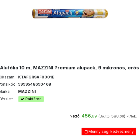
Alufólia 10 m, MAZZINI Premium alupack, 9 mikronos, erős
Cikszám:
KTAFGRSAF0001E
Vonalkód:
5999548690468
Márka:
MAZZINI
Készlet:
Raktáron
456
(
580
)
Nettó:
,69
Bruttó:
,00
Ft/tek.
Mennyiségi kedvezmény