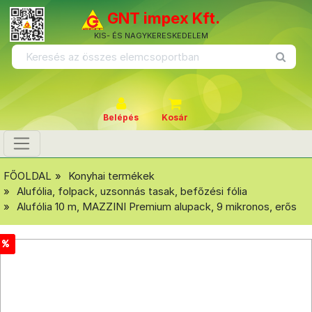
GNT impex Kft.
KIS- ÉS NAGYKERESKEDELEM
Belépés
Kosár
FŐOLDAL
Konyhai termékek
Alufólia, folpack, uzsonnás tasak, befőzési fólia
Alufólia 10 m, MAZZINI Premium alupack, 9 mikronos, erős