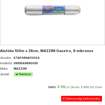
Alufólia 100m x 28cm, MAZZINI Gasztro, 8 mikronos
Cikszám:
KTAFGRSAF0004
Vonalkód:
5999548690055
Márka:
MAZZINI
Készlet:
Raktáron
3 110
(
3 950
)
Nettó:
,24
Bruttó:
,00
Ft/tek.
Mennyiségi kedvezmény