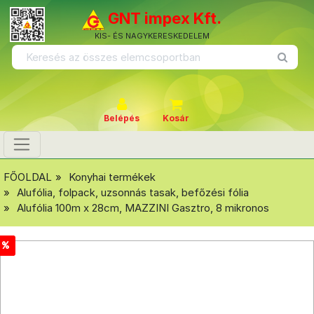
GNT impex Kft.
KIS- ÉS NAGYKERESKEDELEM
Belépés
Kosár
FŐOLDAL
Konyhai termékek
Alufólia, folpack, uzsonnás tasak, befőzési fólia
Alufólia 100m x 28cm, MAZZINI Gasztro, 8 mikronos