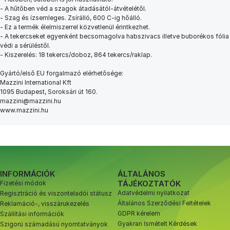
- A hűtőben véd a szagok átadásától-átvételétől.
- Szag és ízsemleges. Zsírálló, 600 C-ig hőálló.
- Ez a termék élelmiszerrel közvetlenül érintkezhet.
- A tekercseket egyenként becsomagolva habszivacs illetve buborékos fólia
védi a sérüléstől.
- Kiszerelés: 18 tekercs/doboz, 864 tekercs/raklap.
Gyártó/első EU forgalmazó elérhetősége:
Mazzini International Kft
1095 Budapest, Soroksári út 160.
mazzini@mazzini.hu
www.mazzini.hu
INFORMÁCIÓK
ÁLTALÁNOS
TÁJÉKOZTATÓK
Fizetési módok
Adatvédelmi nyilatkozat
Regisztráció és viszonteladói státusz
Általános Szerződési Feltételek
Reklamáció-, visszárukezelés
GDPR kérelem
Szállítási információk
Gyakran Ismételt Kérdések
Szigorú számadású nyomtatványok