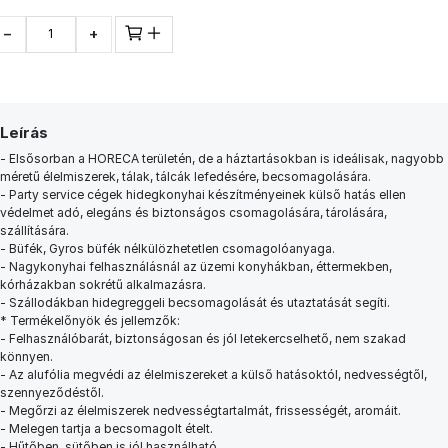
−
+
Leírás
- Elsősorban a HORECA területén, de a háztartásokban is ideálisak, nagyobb
méretű élelmiszerek, tálak, tálcák lefedésére, becsomagolására.
- Party service cégek hidegkonyhai készítményeinek külső hatás ellen
védelmet adó, elegáns és biztonságos csomagolására, tárolására,
szállítására.
- Büfék, Gyros büfék nélkülözhetetlen csomagolóanyaga.
- Nagykonyhai felhasználásnál az üzemi konyhákban, éttermekben,
kórházakban sokrétű alkalmazásra.
- Szállodákban hidegreggeli becsomagolását és utaztatását segíti.
* Termékelőnyök és jellemzők:
- Felhasználóbarát, biztonságosan és jól letekercselhető, nem szakad
könnyen.
- Az alufólia megvédi az élelmiszereket a külső hatásoktól, nedvességtől,
szennyeződéstől.
- Megőrzi az élelmiszerek nedvességtartalmát, frissességét, aromáit.
- Melegen tartja a becsomagolt ételt.
- Hűtőben, sütőben is jól használható.