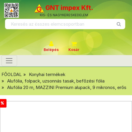
GNT impex Kft.
KIS- ÉS NAGYKERESKEDELEM
Belépés
Kosár
FŐOLDAL
Konyhai termékek
Alufólia, folpack, uzsonnás tasak, befőzési fólia
Alufólia 20 m, MAZZINI Premium alupack, 9 mikronos, erős