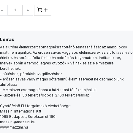
−
+
Leírás
Az alufólia élelmiszercsomagolásra történő felhasználását az alábbi okok
miatt nem ajánljuk: Az erősen savas vagy sós élelmiszerek az alufóliával való
érintkezés során a fólia felületén oxidációs folyamatokat indítanak be,
melyek során a fémből egyes ötvözők kiválnak és az élelmiszerre
kerülhetnek.
- sütéshez, pároláshoz, grillezéshez
- erősen savas vagy magas sótartalmú élelmiszereket ne csomagoljunk
alufóliába
- élelmiszer csomagolására a háztartási fóliákat ajánljuk
- Kiszerelés: 30 tekercs/doboz, 2.160 tekercs/raklap.
Gyártó/első EU forgalmazó elérhetősége:
Mazzini International Kft
1095 Budapest, Soroksári út 160.
mazzini@mazzini.hu
www.mazzini.hu