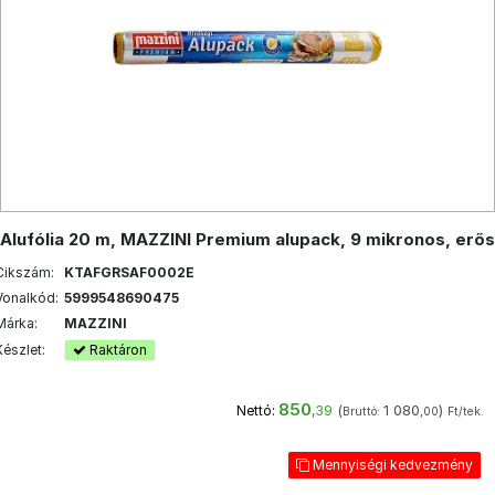
Alufólia 20 m, MAZZINI Premium alupack, 9 mikronos, erős
Cikszám:
KTAFGRSAF0002E
Vonalkód:
5999548690475
Márka:
MAZZINI
Készlet:
Raktáron
850
(
1 080
)
Nettó:
,39
Bruttó:
,00
Ft/tek.
Mennyiségi kedvezmény