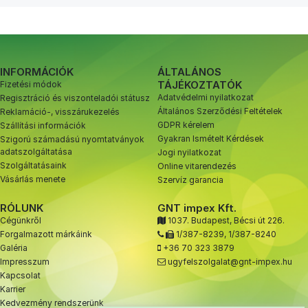
INFORMÁCIÓK
ÁLTALÁNOS
TÁJÉKOZTATÓK
Fizetési módok
Adatvédelmi nyilatkozat
Regisztráció és viszonteladói státusz
Általános Szerződési Feltételek
Reklamáció-, visszárukezelés
GDPR kérelem
Szállítási információk
Gyakran Ismételt Kérdések
Szigorú számadású nyomtatványok
adatszolgáltatása
Jogi nyilatkozat
Szolgáltatásaink
Online vitarendezés
Vásárlás menete
Szervíz garancia
RÓLUNK
GNT impex Kft.
Cégünkről
1037. Budapest, Bécsi út 226.
Forgalmazott márkáink
1/387-8239
,
1/387-8240
Galéria
+36 70 323 3879
Impresszum
ugyfelszolgalat@gnt-impex.hu
Kapcsolat
Karrier
Kedvezmény rendszerünk