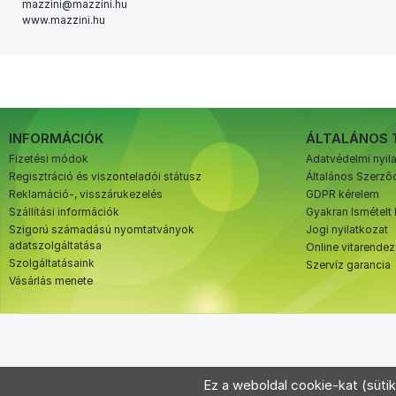
mazzini@mazzini.hu
www.mazzini.hu
INFORMÁCIÓK
ÁLTALÁNOS 
Fizetési módok
Adatvédelmi nyil
Regisztráció és viszonteladói státusz
Általános Szerződ
Reklamáció-, visszárukezelés
GDPR kérelem
Szállítási információk
Gyakran Ismételt
Szigorú számadású nyomtatványok
Jogi nyilatkozat
adatszolgáltatása
Online vitarende
Szolgáltatásaink
Szervíz garancia
Vásárlás menete
Ez a weboldal cookie-kat (sütik