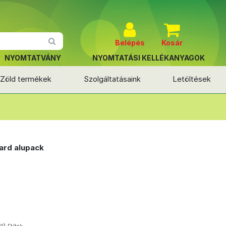
Belépés
Kosár
NYOMTATVÁNY
NYOMTATÁSI KELLÉKANYAGOK
Zöld termékek
Szolgáltatásaink
Letöltések
ard alupack
)