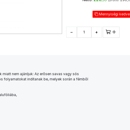
Bruttó:
,
Mennyiségi kedv
−
+
k miatt nem ajánljuk: Az erősen savas vagy sós
ciós folyamatokat indítanak be, melyek során a fémből
lufóliába,