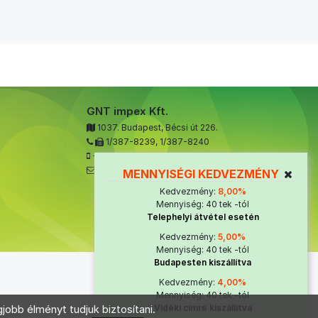
GNT impex Kft.
1037. Budapest, Bécsi út 226.
1/387-8239
,
1/387-8240
+36 70 323 3879
ugyfelszolgalat@gnt-impex.hu
MENNYISÉGI KEDVEZMÉNY
Kedvezmény:
8,00%
Mennyiség: 40 tek -tól
Telephelyi átvétel esetén
Kedvezmény:
5,00%
Mennyiség: 40 tek -tól
Budapesten kiszállítva
Kedvezmény:
4,00%
Mennyiség: 40 tek -tól
jobb élményt tudjuk biztosítani.
Vidéki címre kiszállítva