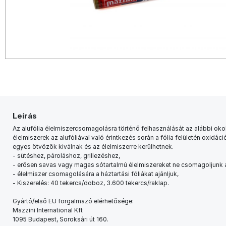
Leírás
Az alufólia élelmiszercsomagolásra történő felhasználását az alábbi oko
élelmiszerek az alufóliával való érintkezés során a fólia felületén oxidá
egyes ötvözők kiválnak és az élelmiszerre kerülhetnek.
- sütéshez, pároláshoz, grillezéshez,
- erősen savas vagy magas sótartalmú élelmiszereket ne csomagoljunk a
- élelmiszer csomagolására a háztartási fóliákat ajánljuk,
- Kiszerelés: 40 tekercs/doboz, 3.600 tekercs/raklap.
Gyártó/első EU forgalmazó elérhetősége:
Mazzini International Kft
1095 Budapest, Soroksári út 160.