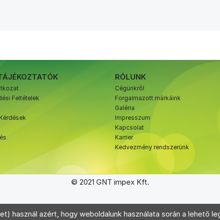
TÁJÉKOZTATÓK
RÓLUNK
atkozat
Cégünkről
ési Feltételek
Forgalmazott márkáink
Galéria
 Kérdések
Impresszum
Kapcsolat
zés
Karrier
Kedvezmény rendszerünk
© 2021 GNT impex Kft.
et) használ azért, hogy weboldalunk használata során a lehető leg