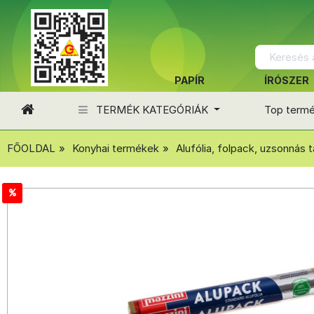
PAPÍR
ÍRÓSZER
TERMÉK KATEGÓRIÁK
Top term
FŐOLDAL
Konyhai termékek
Alufólia, folpack, uzsonnás t