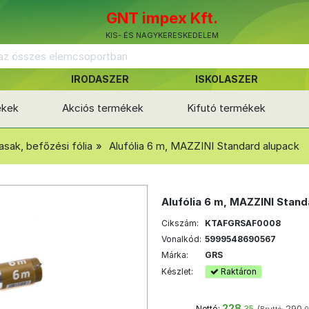
GNT impex Kft.
KIS- ÉS NAGYKERESKEDELEM
IRODASZER
ISKOLASZER
ékek
Akciós termékek
Kifutó termékek
asak, befőzési fólia
Alufólia 6 m, MAZZINI Standard alupack
Alufólia 6 m, MAZZINI Stand
Cikszám:
KTAFGRSAF0008
Vonalkód:
5999548690567
Márka:
GRS
Készlet:
Raktáron
228
(
290
Nettó:
,35