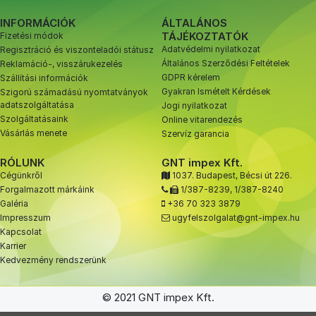
INFORMÁCIÓK
ÁLTALÁNOS
TÁJÉKOZTATÓK
Fizetési módok
Adatvédelmi nyilatkozat
Regisztráció és viszonteladói státusz
Általános Szerződési Feltételek
Reklamáció-, visszárukezelés
GDPR kérelem
Szállítási információk
Gyakran Ismételt Kérdések
Szigorú számadású nyomtatványok
adatszolgáltatása
Jogi nyilatkozat
Szolgáltatásaink
Online vitarendezés
Vásárlás menete
Szervíz garancia
RÓLUNK
GNT impex Kft.
Cégünkről
1037. Budapest, Bécsi út 226.
Forgalmazott márkáink
1/387-8239
,
1/387-8240
Galéria
+36 70 323 3879
Impresszum
ugyfelszolgalat@gnt-impex.hu
Kapcsolat
Karrier
Kedvezmény rendszerünk
© 2021 GNT impex Kft.