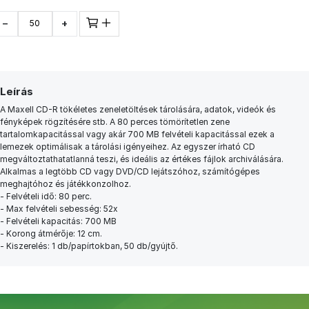
−
+
Leírás
A Maxell CD-R tökéletes zeneletöltések tárolására, adatok, videók és
fényképek rögzítésére stb. A 80 perces tömörítetlen zene
tartalomkapacitással vagy akár 700 MB felvételi kapacitással ezek a
lemezek optimálisak a tárolási igényeihez. Az egyszer írható CD
megváltoztathatatlanná teszi, és ideális az értékes fájlok archiválására.
Alkalmas a legtöbb CD vagy DVD/CD lejátszóhoz, számítógépes
meghajtóhoz és játékkonzolhoz.
- Felvételi idő: 80 perc.
- Max felvételi sebesség: 52x
- Felvételi kapacitás: 700 MB
- Korong átmérője: 12 cm.
- Kiszerelés: 1 db/papírtokban, 50 db/gyújtő.