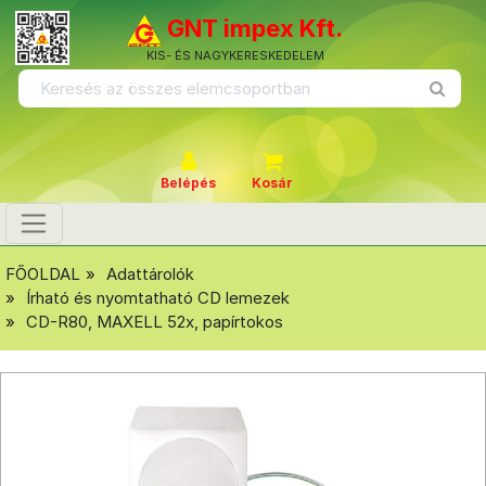
GNT impex Kft.
KIS- ÉS NAGYKERESKEDELEM
Belépés
Kosár
FŐOLDAL
Adattárolók
Írható és nyomtatható CD lemezek
CD-R80, MAXELL 52x, papírtokos