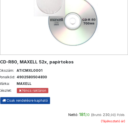
CD-R80, MAXELL 52x, papírtokos
Cikszám:
ATICMXL0001
Vonalkód:
4902580504830
Márka:
MAXELL
Készlet:
Nincs raktáron
Csak rendelésre kapható
181
(
230
)
Nettó:
,10
Bruttó:
,00
Ft/db.
(Tájékoztató ár)