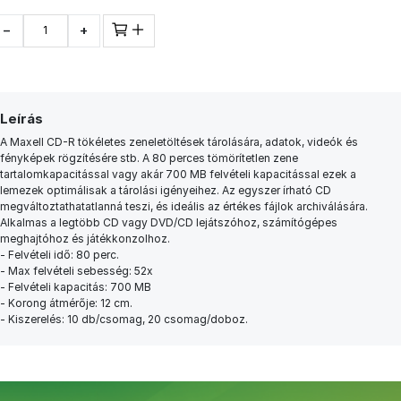
−
+
Leírás
A Maxell CD-R tökéletes zeneletöltések tárolására, adatok, videók és
fényképek rögzítésére stb. A 80 perces tömörítetlen zene
tartalomkapacitással vagy akár 700 MB felvételi kapacitással ezek a
lemezek optimálisak a tárolási igényeihez. Az egyszer írható CD
megváltoztathatatlanná teszi, és ideális az értékes fájlok archiválására.
Alkalmas a legtöbb CD vagy DVD/CD lejátszóhoz, számítógépes
meghajtóhoz és játékkonzolhoz.
- Felvételi idő: 80 perc.
- Max felvételi sebesség: 52x
- Felvételi kapacitás: 700 MB
- Korong átmérője: 12 cm.
- Kiszerelés: 10 db/csomag, 20 csomag/doboz.