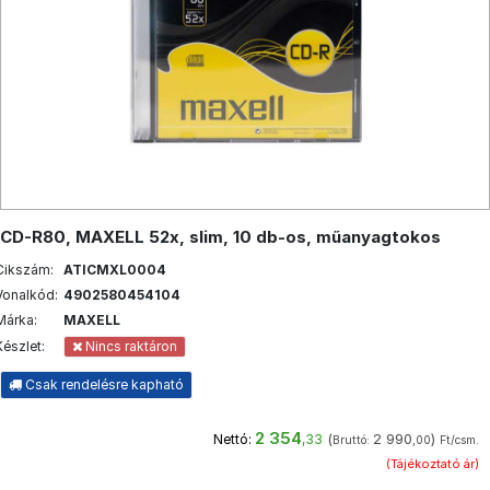
CD-R80, MAXELL 52x, slim, 10 db-os, műanyagtokos
Cikszám:
ATICMXL0004
Vonalkód:
4902580454104
Márka:
MAXELL
Készlet:
Nincs raktáron
Csak rendelésre kapható
2 354
(
2 990
)
Nettó:
,33
Bruttó:
,00
Ft/csm.
(Tájékoztató ár)