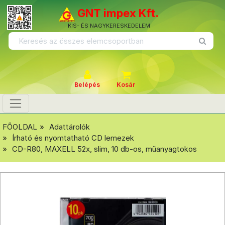
GNT impex Kft.
KIS- ÉS NAGYKERESKEDELEM
Belépés
Kosár
FŐOLDAL
Adattárolók
Írható és nyomtatható CD lemezek
CD-R80, MAXELL 52x, slim, 10 db-os, műanyagtokos