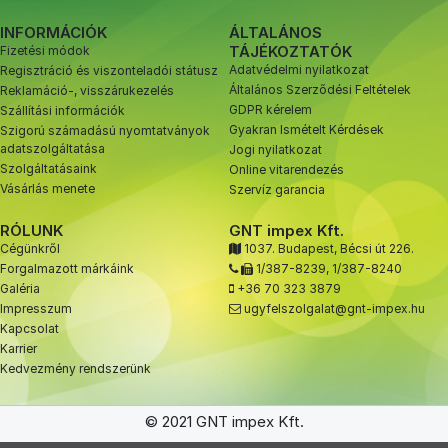
INFORMÁCIÓK
ÁLTALÁNOS
TÁJÉKOZTATÓK
Fizetési módok
Adatvédelmi nyilatkozat
Regisztráció és viszonteladói státusz
Általános Szerződési Feltételek
Reklamáció-, visszárukezelés
GDPR kérelem
Szállítási információk
Gyakran Ismételt Kérdések
Szigorú számadású nyomtatványok
adatszolgáltatása
Jogi nyilatkozat
Szolgáltatásaink
Online vitarendezés
Vásárlás menete
Szervíz garancia
RÓLUNK
GNT impex Kft.
Cégünkről
1037. Budapest, Bécsi út 226.
Forgalmazott márkáink
1/387-8239
,
1/387-8240
Galéria
+36 70 323 3879
Impresszum
ugyfelszolgalat@gnt-impex.hu
Kapcsolat
Karrier
Kedvezmény rendszerünk
© 2021 GNT impex Kft.