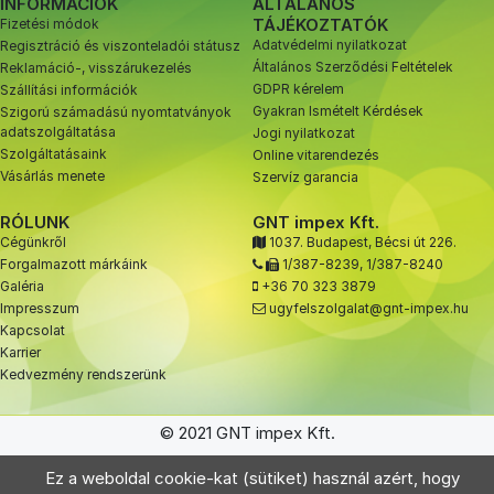
INFORMÁCIÓK
ÁLTALÁNOS
TÁJÉKOZTATÓK
Fizetési módok
Adatvédelmi nyilatkozat
Regisztráció és viszonteladói státusz
Általános Szerződési Feltételek
Reklamáció-, visszárukezelés
GDPR kérelem
Szállítási információk
Gyakran Ismételt Kérdések
Szigorú számadású nyomtatványok
adatszolgáltatása
Jogi nyilatkozat
Szolgáltatásaink
Online vitarendezés
Vásárlás menete
Szervíz garancia
RÓLUNK
GNT impex Kft.
Cégünkről
1037. Budapest, Bécsi út 226.
Forgalmazott márkáink
1/387-8239
,
1/387-8240
Galéria
+36 70 323 3879
Impresszum
ugyfelszolgalat@gnt-impex.hu
Kapcsolat
Karrier
Kedvezmény rendszerünk
© 2021 GNT impex Kft.
Ez a weboldal cookie-kat (sütiket) használ azért, hogy