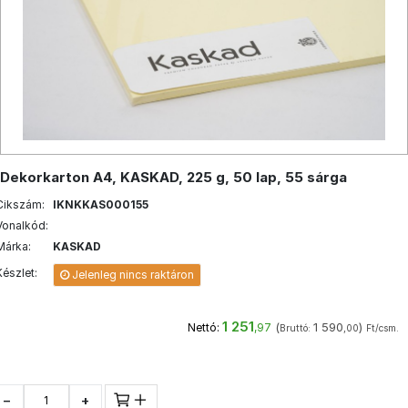
Dekorkarton A4, KASKAD, 225 g, 50 lap, 55 sárga
Cikszám:
IKNKKAS000155
Vonalkód:
Márka:
KASKAD
Készlet:
Jelenleg nincs raktáron
1 251
(
1 590
)
Nettó:
,97
Bruttó:
,00
Ft/csm.
−
+