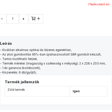
(Tájékoztató ár)
−
+
Leírás
- Kiválóan alkalmas optikai és lézeres egerekhez,
- Az alsó gumiborítás 95%-ban újrahasznosított SBR gumiból készült,
- Tartós tisztítható felület,
- Termék méretei: (magasság x szélesség x mélység): 2 x 228 x 203 mm,
- 1 év garancia (korlátozott),
- Kiszerelés: 6 db/gyűjtő,
Termék jellemzők
Zöld termék
Igen