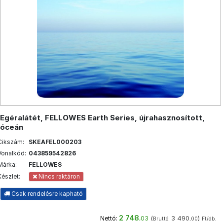
Egéralátét, FELLOWES Earth Series, újrahasznosított,
óceán
Cikszám:
SKEAFEL000203
Vonalkód:
043859542826
Márka:
FELLOWES
Készlet:
Nincs raktáron
Csak rendelésre kapható
2 748
(
3 490
)
Nettó:
,03
Bruttó:
,00
Ft/db.