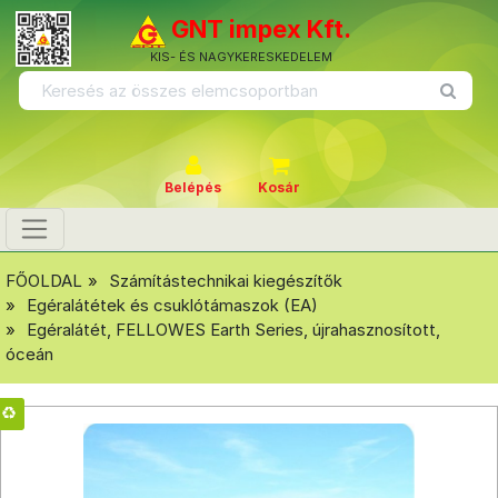
GNT impex Kft.
KIS- ÉS NAGYKERESKEDELEM
Belépés
Kosár
FŐOLDAL
Számítástechnikai kiegészítők
Egéralátétek és csuklótámaszok (EA)
Egéralátét, FELLOWES Earth Series, újrahasznosított,
óceán