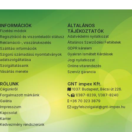
INFORMÁCIÓK
ÁLTALÁNOS
TÁJÉKOZTATÓK
Fizetési módok
Adatvédelmi nyilatkozat
Regisztráció és viszonteladói státusz
Általános Szerződési Feltételek
Reklamáció-, visszárukezelés
GDPR kérelem
Szállítási információk
Gyakran Ismételt Kérdések
Szigorú számadású nyomtatványok
adatszolgáltatása
Jogi nyilatkozat
Szolgáltatásaink
Online vitarendezés
Vásárlás menete
Szervíz garancia
RÓLUNK
GNT impex Kft.
Cégünkről
1037. Budapest, Bécsi út 226.
Forgalmazott márkáink
1/387-8239
,
1/387-8240
Galéria
+36 70 323 3879
Impresszum
ugyfelszolgalat@gnt-impex.hu
Kapcsolat
Karrier
Kedvezmény rendszerünk