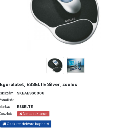
Egéralátét, ESSELTE Silver, zselés
Cikszám:
SKEAESS0006
Vonalkód:
Márka:
ESSELTE
Készlet:
Nincs raktáron
Csak rendelésre kapható