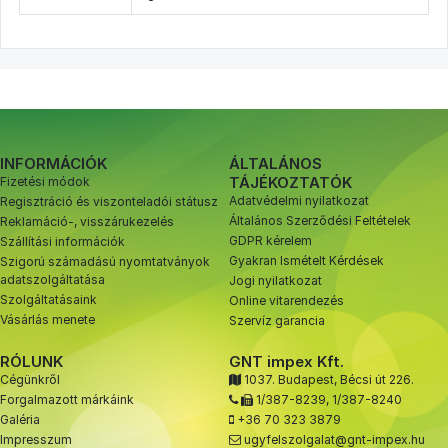
INFORMÁCIÓK
ÁLTALÁNOS
TÁJÉKOZTATÓK
Fizetési módok
Adatvédelmi nyilatkozat
Regisztráció és viszonteladói státusz
Általános Szerződési Feltételek
Reklamáció-, visszárukezelés
GDPR kérelem
Szállítási információk
Gyakran Ismételt Kérdések
Szigorú számadású nyomtatványok
adatszolgáltatása
Jogi nyilatkozat
Szolgáltatásaink
Online vitarendezés
Vásárlás menete
Szervíz garancia
RÓLUNK
GNT impex Kft.
Cégünkről
1037. Budapest, Bécsi út 226.
Forgalmazott márkáink
1/387-8239
,
1/387-8240
Galéria
+36 70 323 3879
Impresszum
ugyfelszolgalat@gnt-impex.hu