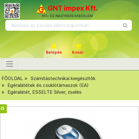
GNT impex Kft.
KIS- ÉS NAGYKERESKEDELEM
Belépés
Kosár
FŐOLDAL
Számítástechnikai kiegészítők
Egéralátétek és csuklótámaszok (EA)
Egéralátét, ESSELTE Silver, zselés