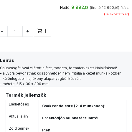
9 992
(
12 690
)
Nettó:
,13
Bruttó:
,01
Ft/db.
(Tájékoztató ár)
−
+
Leírás
Csúszásgátlóval ellátott alátét, modern, formatervezett kialakítással!
- a Lycra bevonatnak köszönhetően nem irritálja a kezet munka közben
- különlegesen hajlékony alapanyagból készült
- mérete: 215 x 30 x 300 mm
Termék jellemzők
Elérhetőség
Csak rendelésre (2-4 munkanap)!
Aktuális ár?
Érdeklődjön munkatársunktól!
Zöld termék
Igen