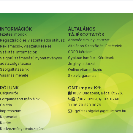
INFORMÁCIÓK
ÁLTALÁNOS
TÁJÉKOZTATÓK
Fizetési módok
Adatvédelmi nyilatkozat
Regisztráció és viszonteladói státusz
Általános Szerződési Feltételek
Reklamáció-, visszárukezelés
GDPR kérelem
Szállítási információk
Gyakran Ismételt Kérdések
Szigorú számadású nyomtatványok
adatszolgáltatása
Jogi nyilatkozat
Szolgáltatásaink
Online vitarendezés
Vásárlás menete
Szervíz garancia
RÓLUNK
GNT impex Kft.
Cégünkről
1037. Budapest, Bécsi út 226.
Forgalmazott márkáink
1/387-8239
,
1/387-8240
Galéria
+36 70 323 3879
Impresszum
ugyfelszolgalat@gnt-impex.hu
Kapcsolat
Karrier
Kedvezmény rendszerünk