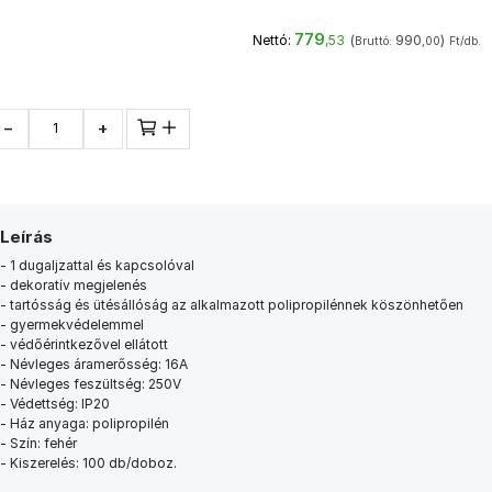
779
(
990
)
Nettó:
,53
Bruttó:
,00
Ft/db.
−
+
Leírás
- 1 dugaljzattal és kapcsolóval
- dekoratív megjelenés
- tartósság és ütésállóság az alkalmazott polipropilénnek köszönhetően
- gyermekvédelemmel
- védőérintkezővel ellátott
- Névleges áramerősség: 16A
- Névleges feszültség: 250V
- Védettség: IP20
- Ház anyaga: polipropilén
- Szín: fehér
- Kiszerelés: 100 db/doboz.