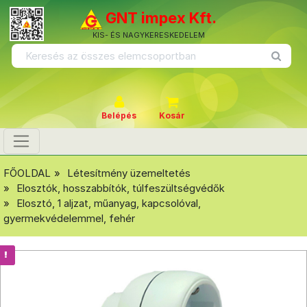
GNT impex Kft.
KIS- ÉS NAGYKERESKEDELEM
Belépés
Kosár
FŐOLDAL
Létesítmény üzemeltetés
Elosztók, hosszabbítók, túlfeszültségvédők
Elosztó, 1 aljzat, műanyag, kapcsolóval,
gyermekvédelemmel, fehér