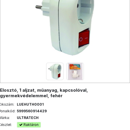
Elosztó, 1 aljzat, műanyag, kapcsolóval,
gyermekvédelemmel, fehér
Cikszám:
LUEHUTH0001
Vonalkód:
5999560914429
Márka:
ULTRATECH
Készlet:
Raktáron