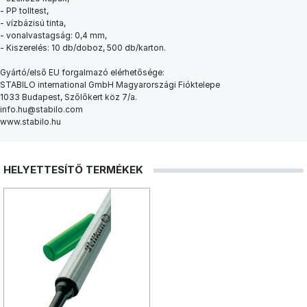
- PP tolltest,
- vízbázisú tinta,
- vonalvastagság: 0,4 mm,
- Kiszerelés: 10 db/doboz, 500 db/karton.
Gyártó/első EU forgalmazó elérhetősége:
STABILO international GmbH Magyarországi Fióktelepe
1033 Budapest, Szőlőkert köz 7/a.
info.hu@stabilo.com
www.stabilo.hu
HELYETTESÍTŐ TERMÉKEK