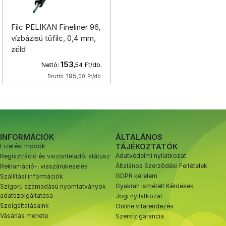
Filc PELIKAN Fineliner 96,
vízbázisú tűfilc, 0,4 mm,
zöld
153
Nettó:
,54
Ft/db.
195
Bruttó:
,00
Ft/db.
INFORMÁCIÓK
ÁLTALÁNOS
TÁJÉKOZTATÓK
Fizetési módok
Adatvédelmi nyilatkozat
Regisztráció és viszonteladói státusz
Általános Szerződési Feltételek
Reklamáció-, visszárukezelés
GDPR kérelem
Szállítási információk
Gyakran Ismételt Kérdések
Szigorú számadású nyomtatványok
adatszolgáltatása
Jogi nyilatkozat
Szolgáltatásaink
Online vitarendezés
Vásárlás menete
Szervíz garancia