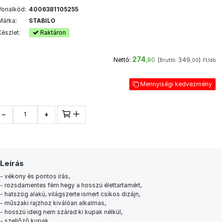
Vonalkód:
4006381105255
Márka:
STABILO
Készlet:
Raktáron
274
(
349
)
Nettó:
,80
Bruttó:
,00
Ft/db.
Mennyiségi kedvezmény
−
+
Leírás
- vékony és pontos írás,
- rozsdamentes fém hegy a hosszú élettartamért,
- hatszög alakú, világszerte ismert csíkos dizájn,
- műszaki rajzhoz kiválóan alkalmas,
- hosszú ideig nem szárad ki kupak nélkül,
- szellőző kupak,