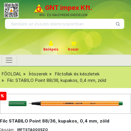
GNT impex Kft.
KIS- ÉS NAGYKERESKEDELEM
Belépés
Kosár
FŐOLDAL
Írószerek
Filctollak és készletek
Filc STABILO Point 88/36, kupakos, 0,4 mm, zöld
Filc STABILO Point 88/36, kupakos, 0,4 mm, zöld
Cikszám:
IRFTSTA0005ZO