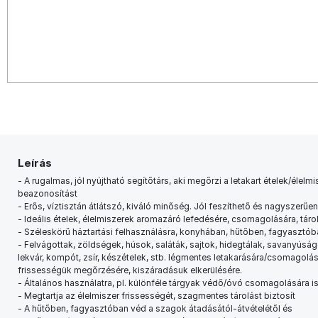
Leírás
- A rugalmas, jól nyújtható segítőtárs, aki megőrzi a letakart ételek/éle
beazonosítást
- Erős, víztisztán átlátszó, kiváló minőség. Jól feszíthető és nagyszerűen
- Ideális ételek, élelmiszerek aromazáró lefedésére, csomagolására, tárol
- Széleskörű háztartási felhasználásra, konyhában, hűtőben, fagyasztób
- Felvágottak, zöldségek, húsok, saláták, sajtok, hidegtálak, savanyús
lekvár, kompót, zsír, készételek, stb. légmentes letakarására/csomagolás
frissességük megőrzésére, kiszáradásuk elkerülésére.
- Általános használatra, pl. különféle tárgyak védő/óvó csomagolására is
- Megtartja az élelmiszer frissességét, szagmentes tárolást biztosít
- A hűtőben, fagyasztóban véd a szagok átadásától-átvételétől és