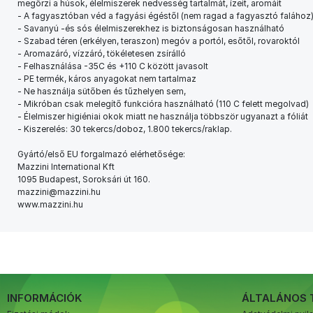
megőrzi a húsok, élelmiszerek nedvesség tartalmát, ízeit, aromáit
- A fagyasztóban véd a fagyási égéstől (nem ragad a fagyasztó falához
- Savanyú -és sós élelmiszerekhez is biztonságosan használható
- Szabad téren (erkélyen, teraszon) megóv a portól, esőtől, rovaroktól
- Aromazáró, vízzáró, tökéletesen zsírálló
- Felhasználása -35C és +110 C között javasolt
- PE termék, káros anyagokat nem tartalmaz
- Ne használja sütőben és tűzhelyen sem,
- Mikróban csak melegítő funkcióra használható (110 C felett megolvad)
- Élelmiszer higiéniai okok miatt ne használja többször ugyanazt a fóliát
- Kiszerelés: 30 tekercs/doboz, 1.800 tekercs/raklap.
Gyártó/első EU forgalmazó elérhetősége:
Mazzini International Kft
1095 Budapest, Soroksári út 160.
mazzini@mazzini.hu
www.mazzini.hu
INFORMÁCIÓK
ÁLTALÁNOS 