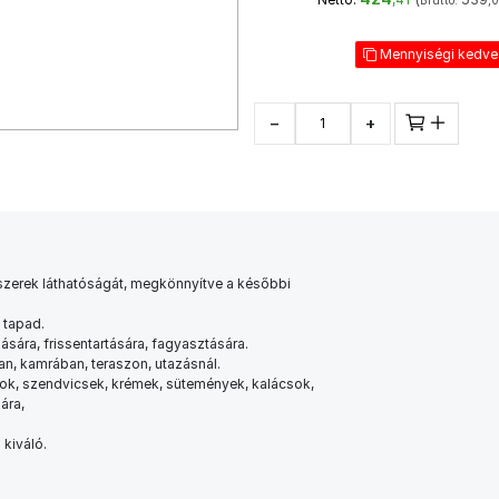
Bruttó:
,
Mennyiségi kedv
−
+
lmiszerek láthatóságát, megkönnyítve a későbbi
 tapad.
ására, frissentartására, fagyasztására.
an, kamrában, teraszon, utazásnál.
ágok, szendvicsek, krémek, sütemények, kalácsok,
ára,
 kiváló.