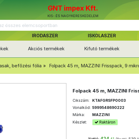
GNT impex Kft.
KIS- ÉS NAGYKERESKEDELEM
IRODASZER
ISKOLASZER
ékek
Akciós termékek
Kifutó termékek
asak, befőzési fólia
Folpack 45 m, MAZZINI Frisspack, 9 mikro
Folpack 45 m, MAZZINI Fris
Cikszám:
KTAFGRSFP0003
Vonalkód:
5999548690222
Márka:
MAZZINI
Készlet:
Raktáron
424
(
539
Nettó:
,41