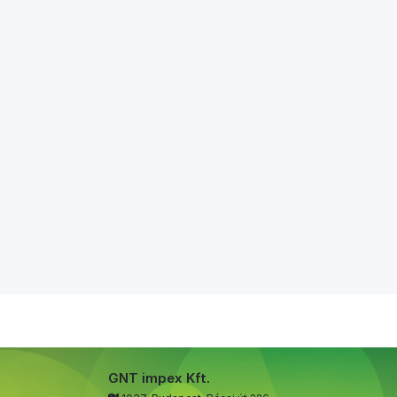
GNT impex Kft.