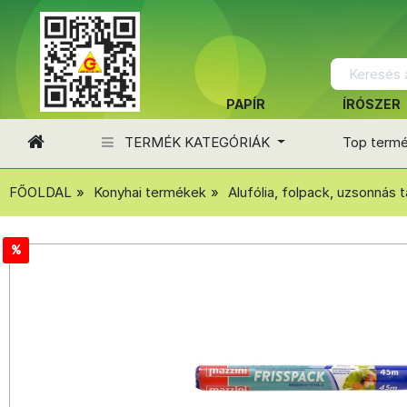
PAPÍR
ÍRÓSZER
TERMÉK KATEGÓRIÁK
Top term
FŐOLDAL
Konyhai termékek
Alufólia, folpack, uzsonnás t