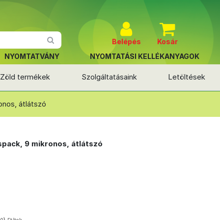
Belépés
Kosár
NYOMTATVÁNY
NYOMTATÁSI KELLÉKANYAGOK
Zöld termékek
Szolgáltatásaink
Letöltések
nos, átlátszó
spack, 9 mikronos, átlátszó
)