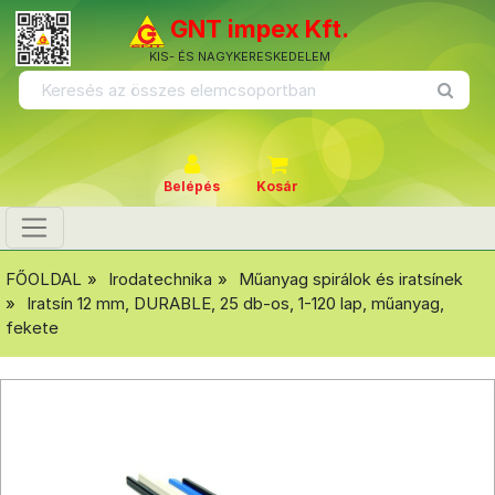
GNT impex Kft.
KIS- ÉS NAGYKERESKEDELEM
Belépés
Kosár
FŐOLDAL
Irodatechnika
Műanyag spirálok és iratsínek
Iratsín 12 mm, DURABLE, 25 db-os, 1-120 lap, műanyag,
fekete