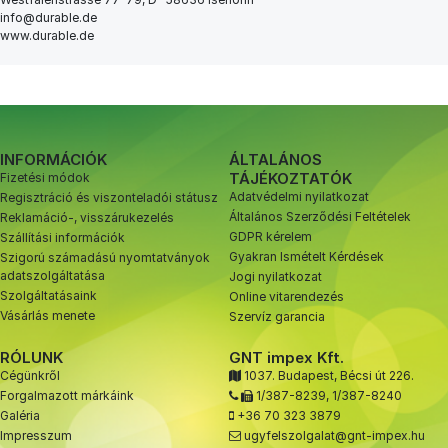
info@durable.de
www.durable.de
INFORMÁCIÓK
ÁLTALÁNOS
TÁJÉKOZTATÓK
Fizetési módok
Adatvédelmi nyilatkozat
Regisztráció és viszonteladói státusz
Általános Szerződési Feltételek
Reklamáció-, visszárukezelés
GDPR kérelem
Szállítási információk
Gyakran Ismételt Kérdések
Szigorú számadású nyomtatványok
adatszolgáltatása
Jogi nyilatkozat
Szolgáltatásaink
Online vitarendezés
Vásárlás menete
Szervíz garancia
RÓLUNK
GNT impex Kft.
Cégünkről
1037. Budapest, Bécsi út 226.
Forgalmazott márkáink
1/387-8239
,
1/387-8240
Galéria
+36 70 323 3879
Impresszum
ugyfelszolgalat@gnt-impex.hu