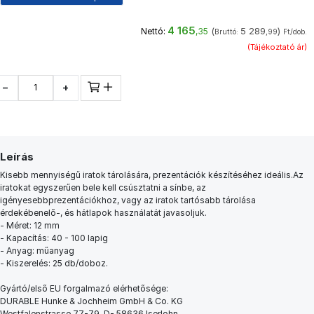
4 165
(
5 289
)
Nettó:
,35
Bruttó:
,99
Ft/dob.
(Tájékoztató ár)
−
+
Leírás
Kisebb mennyiségű iratok tárolására, prezentációk készítéséhez ideális.Az
iratokat egyszerűen bele kell csúsztatni a sínbe, az
igényesebbprezentációkhoz, vagy az iratok tartósabb tárolása
érdekébenelő-, és hátlapok használatát javasoljuk.
- Méret: 12 mm
- Kapacítás: 40 - 100 lapig
- Anyag: műanyag
- Kiszerelés: 25 db/doboz.
Gyártó/első EU forgalmazó elérhetősége:
DURABLE Hunke & Jochheim GmbH & Co. KG
Westfalenstrasse 77-79, D- 58636 Iserlohn