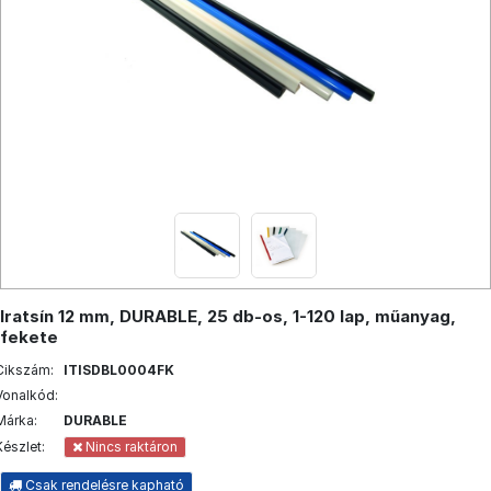
Iratsín 12 mm, DURABLE, 25 db-os, 1-120 lap, műanyag,
fekete
Cikszám:
ITISDBL0004FK
Vonalkód:
Márka:
DURABLE
Készlet:
Nincs raktáron
Csak rendelésre kapható