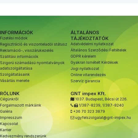
INFORMÁCIÓK
ÁLTALÁNOS
TÁJÉKOZTATÓK
Fizetési módok
Adatvédelmi nyilatkozat
Regisztráció és viszonteladói státusz
Általános Szerződési Feltételek
Reklamáció-, visszárukezelés
GDPR kérelem
Szállítási információk
Gyakran Ismételt Kérdések
Szigorú számadású nyomtatványok
adatszolgáltatása
Jogi nyilatkozat
Szolgáltatásaink
Online vitarendezés
Vásárlás menete
Szervíz garancia
RÓLUNK
GNT impex Kft.
Cégünkről
1037. Budapest, Bécsi út 226.
Forgalmazott márkáink
1/387-8239
,
1/387-8240
Galéria
+36 70 323 3879
Impresszum
ugyfelszolgalat@gnt-impex.hu
Kapcsolat
Karrier
Kedvezmény rendszerünk