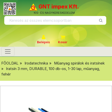
GNT impex Kft.
KIS- ÉS NAGYKERESKEDELEM
Belépés
Kosár
FŐOLDAL
Irodatechnika
Műanyag spirálok és iratsínek
Iratsín 3 mm, DURABLE, 100 db-os, 1-30 lap, műanyag,
fehér