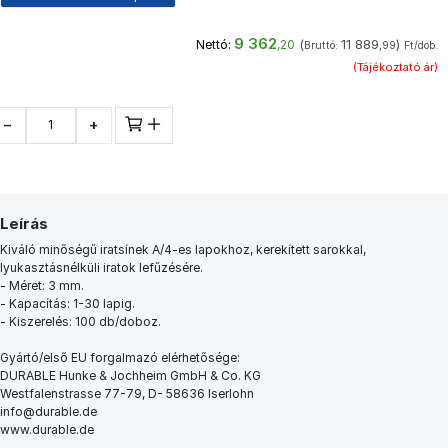
9 362
(
11 889
)
Nettó:
,20
Bruttó:
,99
Ft/dob.
(Tájékoztató ár)
−
+
Leírás
Kiváló minőségű iratsínek A/4-es lapokhoz, kerekített sarokkal,
lyukasztásnélküli iratok lefűzésére.
- Méret: 3 mm.
- Kapacítás: 1-30 lapig.
- Kiszerelés: 100 db/doboz.
Gyártó/első EU forgalmazó elérhetősége:
DURABLE Hunke & Jochheim GmbH & Co. KG
Westfalenstrasse 77-79, D- 58636 Iserlohn
info@durable.de
www.durable.de