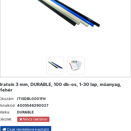
Iratsín 3 mm, DURABLE, 100 db-os, 1-30 lap, műanyag,
fehér
Cikszám:
ITISDBL0001FH
Vonalkód:
4005546290027
Márka:
DURABLE
Készlet:
Nincs raktáron
Csak rendelésre kapható