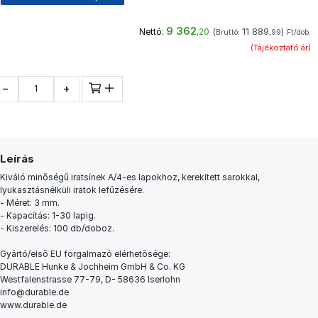
9 362
(
11 889
)
Nettó:
,20
Bruttó:
,99
Ft/dob.
(Tájékoztató ár)
−
+
Leírás
Kiváló minőségű iratsínek A/4-es lapokhoz, kerekített sarokkal,
lyukasztásnélküli iratok lefűzésére.
- Méret: 3 mm.
- Kapacítás: 1-30 lapig.
- Kiszerelés: 100 db/doboz.
Gyártó/első EU forgalmazó elérhetősége:
DURABLE Hunke & Jochheim GmbH & Co. KG
Westfalenstrasse 77-79, D- 58636 Iserlohn
info@durable.de
www.durable.de