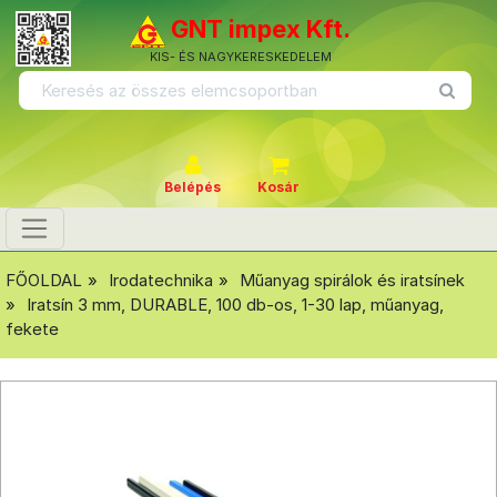
GNT impex Kft.
KIS- ÉS NAGYKERESKEDELEM
Belépés
Kosár
FŐOLDAL
Irodatechnika
Műanyag spirálok és iratsínek
Iratsín 3 mm, DURABLE, 100 db-os, 1-30 lap, műanyag,
fekete