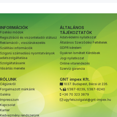
INFORMÁCIÓK
ÁLTALÁNOS
TÁJÉKOZTATÓK
Fizetési módok
Adatvédelmi nyilatkozat
Regisztráció és viszonteladói státusz
Általános Szerződési Feltételek
Reklamáció-, visszárukezelés
GDPR kérelem
Szállítási információk
Gyakran Ismételt Kérdések
Szigorú számadású nyomtatványok
adatszolgáltatása
Jogi nyilatkozat
Szolgáltatásaink
Online vitarendezés
Vásárlás menete
Szervíz garancia
RÓLUNK
GNT impex Kft.
Cégünkről
1037. Budapest, Bécsi út 226.
Forgalmazott márkáink
1/387-8239
,
1/387-8240
Galéria
+36 70 323 3879
Impresszum
ugyfelszolgalat@gnt-impex.hu
Kapcsolat
Karrier
Kedvezmény rendszerünk