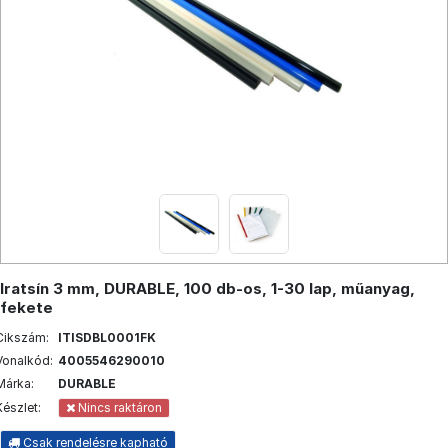
Iratsín 3 mm, DURABLE, 100 db-os, 1-30 lap, műanyag,
fekete
Cikszám:
ITISDBL0001FK
Vonalkód:
4005546290010
Márka:
DURABLE
Készlet:
Nincs raktáron
Csak rendelésre kapható