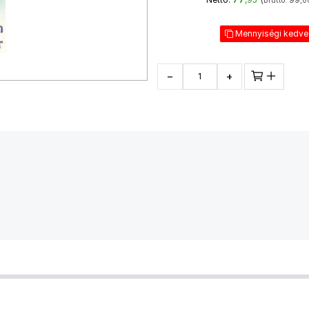
Bruttó:
,0
Mennyiségi kedv
−
+