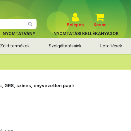
Belépés
Kosár
NYOMTATVÁNY
NYOMTATÁSI KELLÉKANYAGOK
Zöld termékek
Szolgáltatásaink
Letöltések
s, GRS, színes, enyvezetlen papír
)