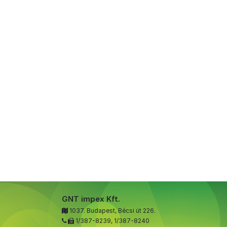
GNT impex Kft.
1037. Budapest, Bécsi út 226.
1/387-8239
,
1/387-8240