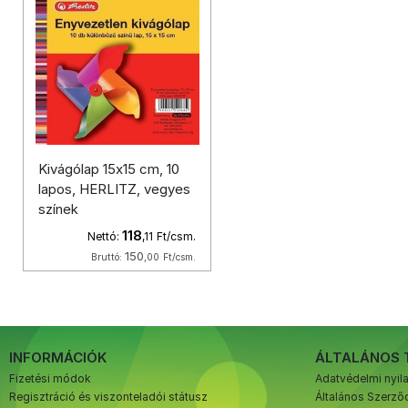
Kivágólap 15x15 cm, 10
lapos, HERLITZ, vegyes
színek
118
Nettó:
,11
Ft/csm.
150
Bruttó:
,00
Ft/csm.
INFORMÁCIÓK
ÁLTALÁNOS 
Fizetési módok
Adatvédelmi nyil
Regisztráció és viszonteladói státusz
Általános Szerződ