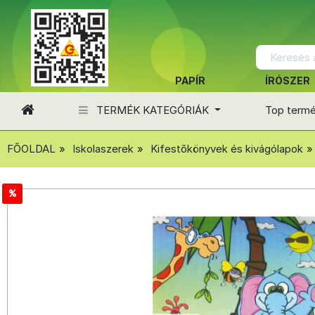
PAPÍR
ÍRÓSZER
TERMÉK KATEGÓRIÁK
Top term
FŐOLDAL
Iskolaszerek
Kifestőkönyvek és kivágólapok