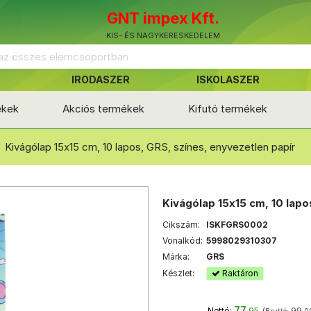
GNT impex Kft.
KIS- ÉS NAGYKERESKEDELEM
IRODASZER
ISKOLASZER
ékek
Akciós termékek
Kifutó termékek
Kivágólap 15x15 cm, 10 lapos, GRS, színes, enyvezetlen papír
Kivágólap 15x15 cm, 10 lapo
Cikszám:
ISKFGRS0002
Vonalkód:
5998029310307
Márka:
GRS
Készlet:
Raktáron
77
(
99
Nettó:
,95