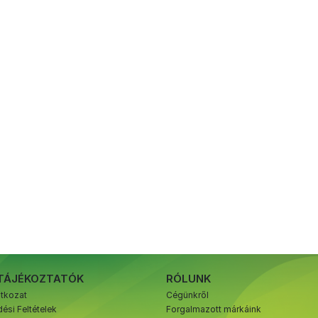
TÁJÉKOZTATÓK
RÓLUNK
atkozat
Cégünkről
ési Feltételek
Forgalmazott márkáink