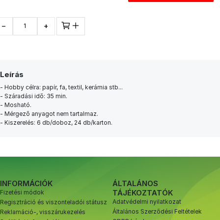
−
+
Leírás
- Hobby célra: papír, fa, textil, kerámia stb...
- Száradási idő: 35 min.
- Mosható.
- Mérgező anyagot nem tartalmaz.
- Kiszerelés: 6 db/doboz, 24 db/karton.
INFORMÁCIÓK
ÁLTALÁNOS
TÁJÉKOZTATÓK
Fizetési módok
Adatvédelmi nyilatkozat
Regisztráció és viszonteladói státusz
Általános Szerződési Feltételek
Reklamáció-, visszárukezelés