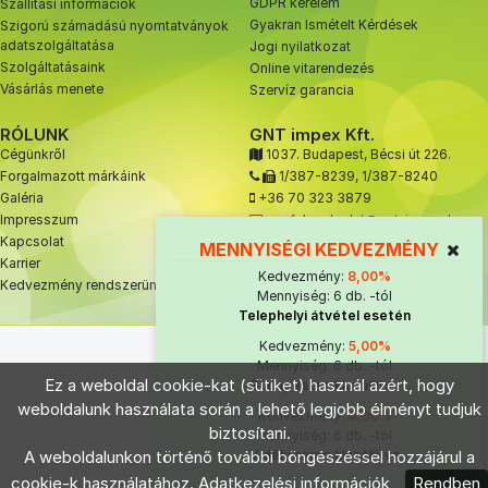
GDPR kérelem
Szállítási információk
Gyakran Ismételt Kérdések
Szigorú számadású nyomtatványok
adatszolgáltatása
Jogi nyilatkozat
Szolgáltatásaink
Online vitarendezés
Vásárlás menete
Szervíz garancia
RÓLUNK
GNT impex Kft.
Cégünkről
1037. Budapest, Bécsi út 226.
Forgalmazott márkáink
1/387-8239
,
1/387-8240
Galéria
+36 70 323 3879
Impresszum
ugyfelszolgalat@gnt-impex.hu
Kapcsolat
MENNYISÉGI KEDVEZMÉNY
Karrier
Kedvezmény:
8,00%
Kedvezmény rendszerünk
Mennyiség: 6 db. -tól
Telephelyi átvétel esetén
© 2021 GNT impex Kft.
Kedvezmény:
5,00%
Mennyiség: 6 db. -tól
Ez a weboldal cookie-kat (sütiket) használ azért, hogy
Budapesten kiszállítva
weboldalunk használata során a lehető legjobb élményt tudjuk
Kedvezmény:
4,00%
biztosítani.
Mennyiség: 6 db. -tól
A weboldalunkon történő további böngészéssel hozzájárul a
Vidéki címre kiszállítva
Select Language
▼
cookie-k használatához.
Adatkezelési információk
Rendben