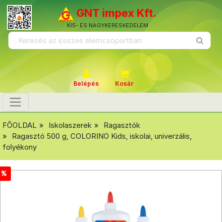
GNT impex Kft.
KIS- ÉS NAGYKERESKEDELEM
Belépés
Kosár
FŐOLDAL
Iskolaszerek
Ragasztók
Ragasztó 500 g, COLORINO Kids, iskolai, univerzális,
folyékony