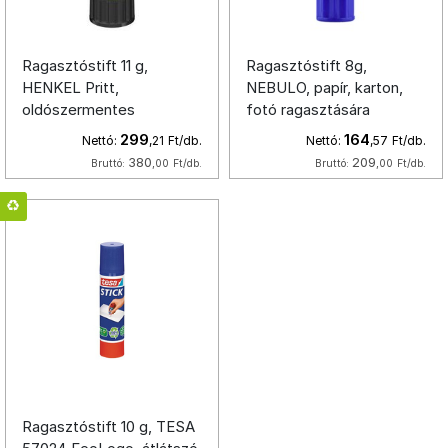
Ragasztóstift 11 g,
Ragasztóstift 8g,
HENKEL Pritt,
NEBULO, papír, karton,
oldószermentes
fotó ragasztására
299
164
Nettó:
,21
Ft/db.
Nettó:
,57
Ft/db.
380
209
Bruttó:
,00
Ft/db.
Bruttó:
,00
Ft/db.
Ragasztóstift 10 g, TESA