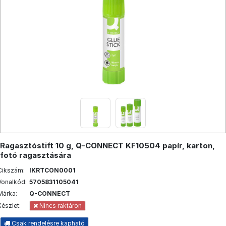
Ragasztóstift 10 g, Q-CONNECT KF10504 papír, karton,
fotó ragasztására
Cikszám:
IKRTCON0001
Vonalkód:
5705831105041
Márka:
Q-CONNECT
Készlet:
Nincs raktáron
Csak rendelésre kapható