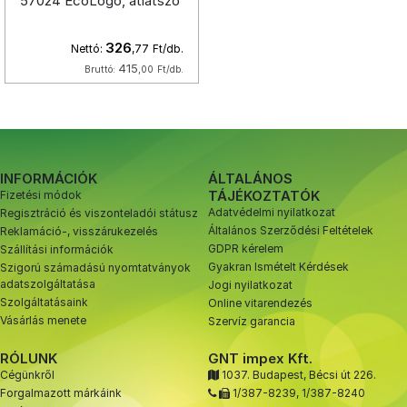
57024 EcoLogo, átlátszó
326
Nettó:
,77
Ft/db.
415
Bruttó:
,00
Ft/db.
INFORMÁCIÓK
ÁLTALÁNOS
TÁJÉKOZTATÓK
Fizetési módok
Adatvédelmi nyilatkozat
Regisztráció és viszonteladói státusz
Általános Szerződési Feltételek
Reklamáció-, visszárukezelés
GDPR kérelem
Szállítási információk
Gyakran Ismételt Kérdések
Szigorú számadású nyomtatványok
adatszolgáltatása
Jogi nyilatkozat
Szolgáltatásaink
Online vitarendezés
Vásárlás menete
Szervíz garancia
RÓLUNK
GNT impex Kft.
Cégünkről
1037. Budapest, Bécsi út 226.
Forgalmazott márkáink
1/387-8239
,
1/387-8240