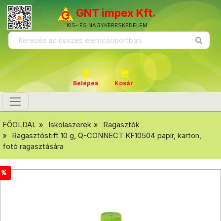
GNT impex Kft.
KIS- ÉS NAGYKERESKEDELEM
Belépés
Kosár
FŐOLDAL
Iskolaszerek
Ragasztók
Ragasztóstift 10 g, Q-CONNECT KF10504 papír, karton,
fotó ragasztására