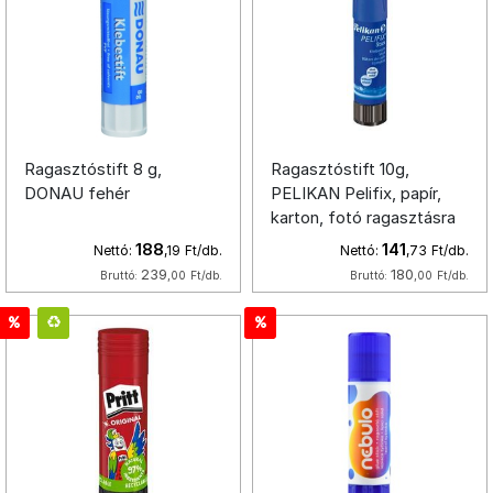
Ragasztóstift 8 g,
Ragasztóstift 10g,
DONAU fehér
PELIKAN Pelifix, papír,
karton, fotó ragasztásra
188
141
Nettó:
,19
Ft/db.
Nettó:
,73
Ft/db.
239
180
Bruttó:
,00
Ft/db.
Bruttó:
,00
Ft/db.