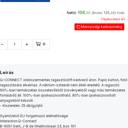
106
(
135
)
Nettó:
,30
Bruttó:
,00
Ft/db.
(Tájékoztató ár)
Mennyiségi kedvezmény
−
+
Leírás
Q-CONNECT oldószermentes ragasztóstift kedvező áron. Papír, karton, fotó
ragasztására alkalmas. A nátrium-sztearát nem állati eredetű. A ragasztó
90%-ban természetes összetevőkből (növényekből vagy más természetes
forrásból) áll. 100%-ban újrahasznosítható. 80%-ban újrahasznosított
anyagokból készült.
- Kiszerelés: 25 db/gyűjtő.
Gyártó/első EU forgalmazó elérhetősége:
Interaction.Q-Connect
B-9051 Gent, J-B de Ghellincklaan 23, box 101