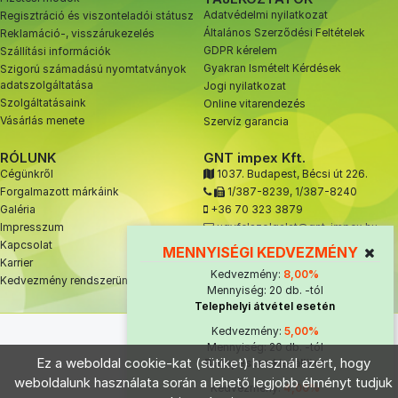
Adatvédelmi nyilatkozat
Regisztráció és viszonteladói státusz
Általános Szerződési Feltételek
Reklamáció-, visszárukezelés
GDPR kérelem
Szállítási információk
Gyakran Ismételt Kérdések
Szigorú számadású nyomtatványok
adatszolgáltatása
Jogi nyilatkozat
Szolgáltatásaink
Online vitarendezés
Vásárlás menete
Szervíz garancia
RÓLUNK
GNT impex Kft.
Cégünkről
1037. Budapest, Bécsi út 226.
Forgalmazott márkáink
1/387-8239
,
1/387-8240
Galéria
+36 70 323 3879
Impresszum
ugyfelszolgalat@gnt-impex.hu
Kapcsolat
MENNYISÉGI KEDVEZMÉNY
Karrier
Kedvezmény:
8,00%
Kedvezmény rendszerünk
Mennyiség: 20 db. -tól
Telephelyi átvétel esetén
© 2021 GNT impex Kft.
Kedvezmény:
5,00%
Mennyiség: 20 db. -tól
Ez a weboldal cookie-kat (sütiket) használ azért, hogy
Budapesten kiszállítva
weboldalunk használata során a lehető legjobb élményt tudjuk
Kedvezmény:
4,00%