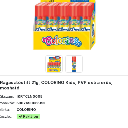
Ragasztóstift 21g, COLORINO Kids, PVP extra erős,
mosható
Cikszám:
IKRTCLN0005
Vonalkód:
5907690865153
Márka:
COLORINO
Készlet:
Raktáron