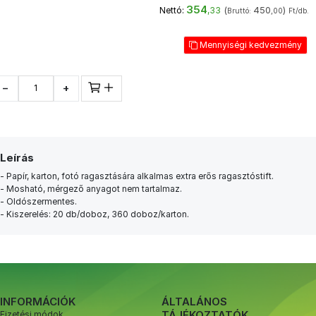
354
(
450
)
Nettó:
,33
Bruttó:
,00
Ft/db.
Mennyiségi kedvezmény
−
+
Leírás
- Papír, karton, fotó ragasztására alkalmas extra erős ragasztóstift.
- Mosható, mérgező anyagot nem tartalmaz.
- Oldószermentes.
- Kiszerelés: 20 db/doboz, 360 doboz/karton.
INFORMÁCIÓK
ÁLTALÁNOS
TÁJÉKOZTATÓK
Fizetési módok