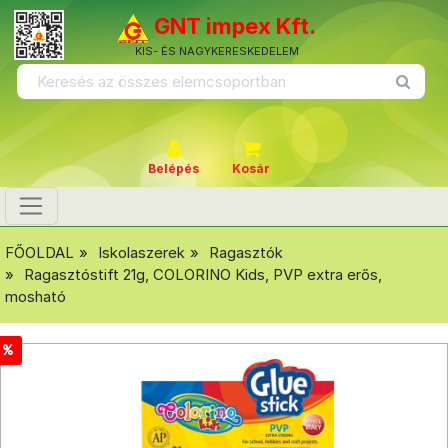
GNT impex Kft.
KIS- ÉS NAGYKERESKEDELEM
Belépés
Kosár
FŐOLDAL
Iskolaszerek
Ragasztók
Ragasztóstift 21g, COLORINO Kids, PVP extra erős,
mosható