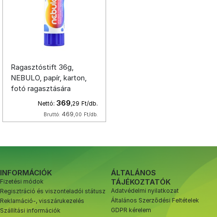
Ragasztóstift 36g,
NEBULO, papír, karton,
fotó ragasztására
369
Nettó:
,29
Ft/db.
469
Bruttó:
,00
Ft/db.
INFORMÁCIÓK
ÁLTALÁNOS
TÁJÉKOZTATÓK
Fizetési módok
Adatvédelmi nyilatkozat
Regisztráció és viszonteladói státusz
Általános Szerződési Feltételek
Reklamáció-, visszárukezelés
GDPR kérelem
Szállítási információk