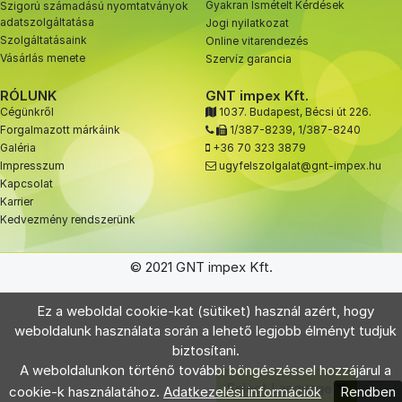
Gyakran Ismételt Kérdések
Szigorú számadású nyomtatványok
adatszolgáltatása
Jogi nyilatkozat
Szolgáltatásaink
Online vitarendezés
Vásárlás menete
Szervíz garancia
RÓLUNK
GNT impex Kft.
Cégünkről
1037. Budapest, Bécsi út 226.
Forgalmazott márkáink
1/387-8239
,
1/387-8240
Galéria
+36 70 323 3879
Impresszum
ugyfelszolgalat@gnt-impex.hu
Kapcsolat
Karrier
Kedvezmény rendszerünk
© 2021 GNT impex Kft.
Ez a weboldal cookie-kat (sütiket) használ azért, hogy
weboldalunk használata során a lehető legjobb élményt tudjuk
biztosítani.
A weboldalunkon történő további böngészéssel hozzájárul a
Select Language
▼
cookie-k használatához.
Adatkezelési információk
Rendben