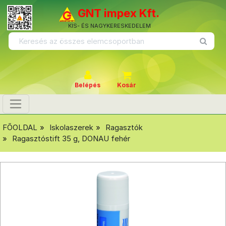
GNT impex Kft.
KIS- ÉS NAGYKERESKEDELEM
Belépés
Kosár
FŐOLDAL
Iskolaszerek
Ragasztók
Ragasztóstift 35 g, DONAU fehér