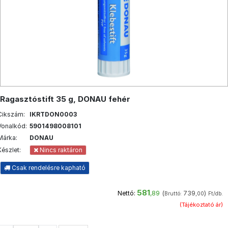
Ragasztóstift 35 g, DONAU fehér
Cikszám:
IKRTDON0003
Vonalkód:
5901498008101
Márka:
DONAU
Készlet:
Nincs raktáron
Csak rendelésre kapható
581
(
739
)
Nettó:
,89
Bruttó:
,00
Ft/db.
(Tájékoztató ár)