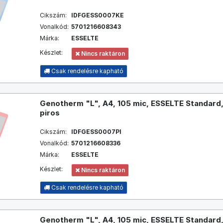
Cikszám:
IDFGESS0007KE
Vonalkód:
5701216608343
Márka:
ESSELTE
Készlet:
Nincs raktáron
Csak rendelésre kapható
Genotherm "L", A4, 105 mic, ESSELTE Standard,
piros
Cikszám:
IDFGESS0007PI
Vonalkód:
5701216608336
Márka:
ESSELTE
Készlet:
Nincs raktáron
Csak rendelésre kapható
Genotherm "L", A4, 105 mic, ESSELTE Standard,