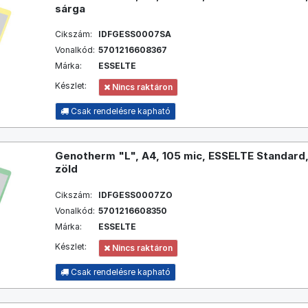
sárga
Cikszám:
IDFGESS0007SA
Vonalkód:
5701216608367
Márka:
ESSELTE
Készlet:
Nincs raktáron
Csak rendelésre kapható
Genotherm "L", A4, 105 mic, ESSELTE Standard,
zöld
Cikszám:
IDFGESS0007ZO
Vonalkód:
5701216608350
Márka:
ESSELTE
Készlet:
Nincs raktáron
Csak rendelésre kapható