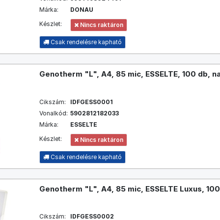
Márka:
DONAU
Készlet:
Nincs raktáron
Csak rendelésre kapható
Genotherm "L", A4, 85 mic, ESSELTE, 100 db, n
Cikszám:
IDFGESS0001
Vonalkód:
5902812182033
Márka:
ESSELTE
Készlet:
Nincs raktáron
Csak rendelésre kapható
Genotherm "L", A4, 85 mic, ESSELTE Luxus, 100 
Cikszám:
IDFGESS0002