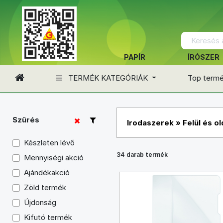
PAPÍR
ÍRÓSZER
TERMÉK KATEGÓRIÁK
Top term
Szűrés
Irodaszerek
»
Felül és o
Készleten lévő
34 darab termék
Mennyiségi akció
Ajándékakció
Zöld termék
Újdonság
Kifutó termék