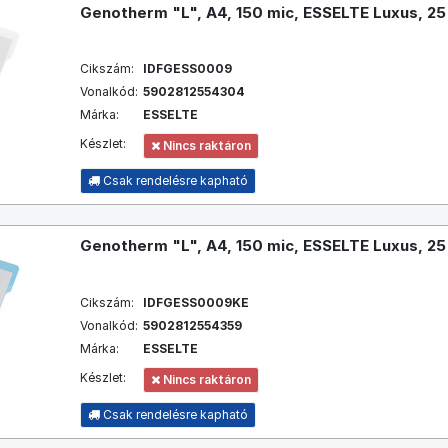
Genotherm "L", A4, 150 mic, ESSELTE Luxus, 25 
Cikszám:
IDFGESS0009
Vonalkód:
5902812554304
Márka:
ESSELTE
Készlet:
Nincs raktáron
Csak rendelésre kapható
Genotherm "L", A4, 150 mic, ESSELTE Luxus, 25 
Cikszám:
IDFGESS0009KE
Vonalkód:
5902812554359
Márka:
ESSELTE
Készlet:
Nincs raktáron
Csak rendelésre kapható