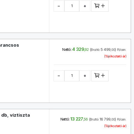
−
+
arancsos
4 329
(
5 499
)
Nettó:
,92
Bruttó:
,00
Ft/csm.
(Tájékoztató ár)
−
+
db, víztiszta
13 227
(
16 799
)
Nettó:
,56
Bruttó:
,00
Ft/csm.
(Tájékoztató ár)