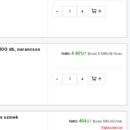
−
+
 100 db, narancsos
4 401
(
5 589
)
Nettó:
,57
Bruttó:
,99
Ft/csm.
−
+
s színek
464
(
590
)
Nettó:
,57
Bruttó:
,00
Ft/db.
(Tájékoztató ár)