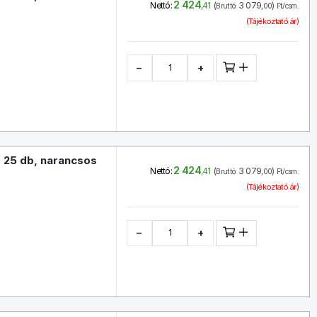
2 424
(
3 079
)
Nettó:
,41
Bruttó:
,00
Ft/csm.
(Tájékoztató ár)
−
+
 25 db, narancsos
2 424
(
3 079
)
Nettó:
,41
Bruttó:
,00
Ft/csm.
(Tájékoztató ár)
−
+