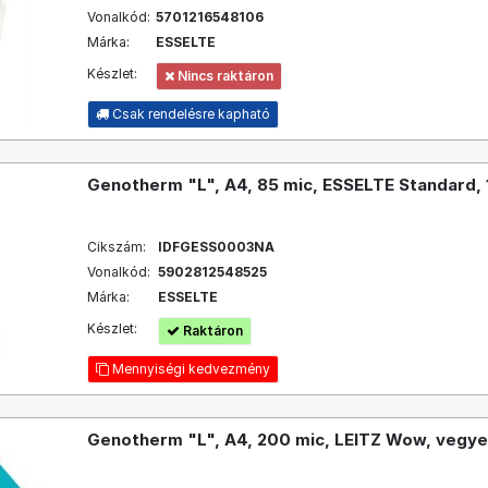
Vonalkód:
5701216548106
Márka:
ESSELTE
Készlet:
Nincs raktáron
Csak rendelésre kapható
Genotherm "L", A4, 85 mic, ESSELTE Standard,
Cikszám:
IDFGESS0003NA
Vonalkód:
5902812548525
Márka:
ESSELTE
Készlet:
Raktáron
Mennyiségi kedvezmény
Genotherm "L", A4, 200 mic, LEITZ Wow, vegye