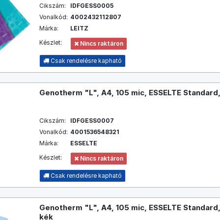
Cikszám:
IDFGESS0005
Vonalkód:
4002432112807
Márka:
LEITZ
Készlet:
Nincs raktáron
Csak rendelésre kapható
Genotherm "L", A4, 105 mic, ESSELTE Standard,
Cikszám:
IDFGESS0007
Vonalkód:
4001536548321
Márka:
ESSELTE
Készlet:
Nincs raktáron
Csak rendelésre kapható
Genotherm "L", A4, 105 mic, ESSELTE Standard,
kék