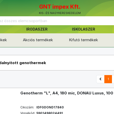
GNT impex Kft.
KIS- ÉS NAGYKERESKEDELEM
IRODASZER
ISKOLASZER
ékek
Akciós termékek
Kifutó termékek
ldalnyitott genothermek
1
Genotherm "L", A4, 180 mic, DONAU Luxus, 100 
Cikszám:
IDFGDOND17840
Vonalkód:
5901498024491