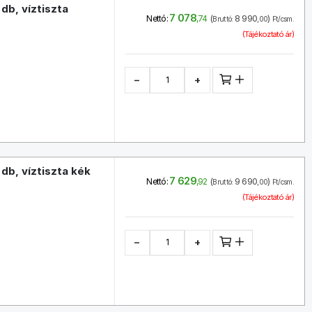
db, víztiszta
7 078
(
8 990
)
Nettó:
,74
Bruttó:
,00
Ft/csm.
(Tájékoztató ár)
−
+
db, víztiszta kék
7 629
(
9 690
)
Nettó:
,92
Bruttó:
,00
Ft/csm.
(Tájékoztató ár)
−
+