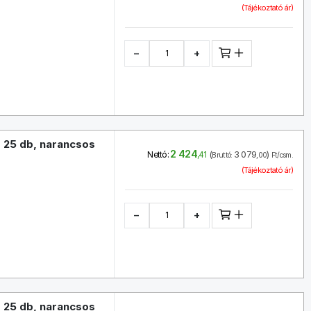
(Tájékoztató ár)
−
+
 25 db, narancsos
2 424
(
3 079
)
Nettó:
,41
Bruttó:
,00
Ft/csm.
(Tájékoztató ár)
−
+
 25 db, narancsos