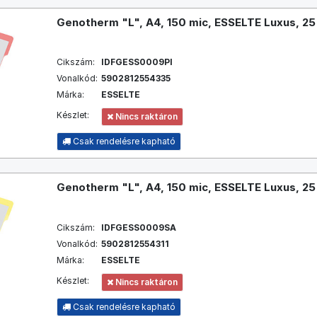
Genotherm "L", A4, 150 mic, ESSELTE Luxus, 25 
Cikszám:
IDFGESS0009PI
Vonalkód:
5902812554335
Márka:
ESSELTE
Készlet:
Nincs raktáron
Csak rendelésre kapható
Genotherm "L", A4, 150 mic, ESSELTE Luxus, 25 
Cikszám:
IDFGESS0009SA
Vonalkód:
5902812554311
Márka:
ESSELTE
Készlet:
Nincs raktáron
Csak rendelésre kapható