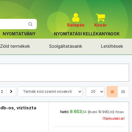
Belépés
Kosár
NYOMTATVÁNY
NYOMTATÁSI KELLÉKANYAGOK
Zöld termékek
Szolgáltatásaink
Letöltések
2
db-os, víztiszta
8 653
(
10 990
)
Nettó:
,54
Bruttó:
,00
Ft/csm.
(Tájékoztató ár)