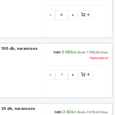
−
+
 100 db, narancsos
5 582
(
7 090
)
Nettó:
,68
Bruttó:
,00
Ft/csm.
(Tájékoztató ár)
−
+
 25 db, narancsos
2 424
(
3 079
)
Nettó:
,41
Bruttó:
,00
Ft/csm.