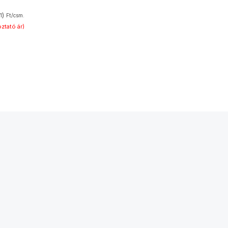
)
1
Ft/csm.
ztató ár)