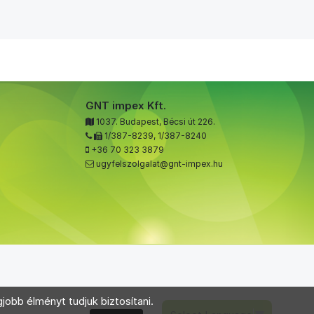
GNT impex Kft.
1037. Budapest, Bécsi út 226.
1/387-8239
,
1/387-8240
+36 70 323 3879
ugyfelszolgalat@gnt-impex.hu
jobb élményt tudjuk biztosítani.