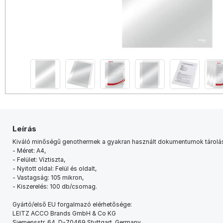
Leírás
Kiváló minőségű genothermek a gyakran használt dokumentumok tárolás
- Méret: A4,
- Felület: Víztiszta,
- Nyitott oldal: Felül és oldalt,
- Vastagság: 105 mikron,
- Kiszerelés: 100 db/csomag.
Gyártó/első EU forgalmazó elérhetősége:
LEITZ ACCO Brands GmbH & Co KG
Siemensstr. 64, D-70469 Stuttgart, Germany