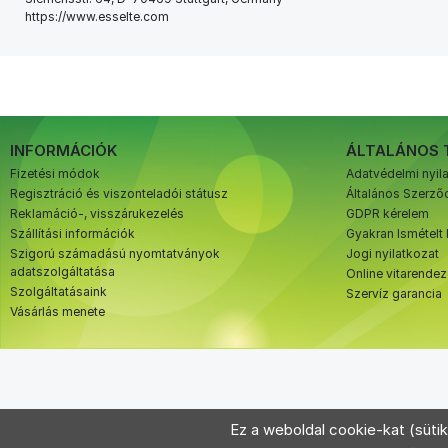
https://www.esselte.com
INFORMÁCIÓK
ÁLTALÁNOS 
Fizetési módok
Adatvédelmi nyil
Regisztráció és viszonteladói státusz
Általános Szerződ
Reklamáció-, visszárukezelés
GDPR kérelem
Szállítási információk
Gyakran Ismételt
Szigorú számadású nyomtatványok
Jogi nyilatkozat
adatszolgáltatása
Online vitarende
Szolgáltatásaink
Szervíz garancia
Vásárlás menete
Ez a weboldal cookie-kat (sütik