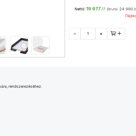
19 677
(
24 990
Nettó:
,17
Bruttó:
,0
(Tájéko
−
+
ára, rendszerezéséhez.