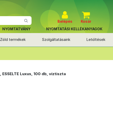
Belépés
Kosár
NYOMTATVÁNY
NYOMTATÁSI KELLÉKANYAGOK
Zöld termékek
Szolgáltatásaink
Letöltések
 ESSELTE Luxus, 100 db, víztiszta