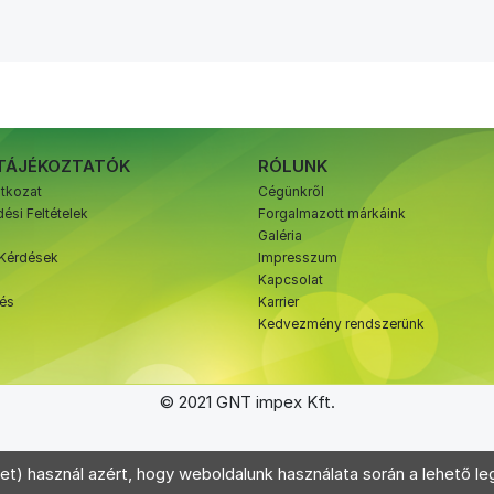
TÁJÉKOZTATÓK
RÓLUNK
atkozat
Cégünkről
ési Feltételek
Forgalmazott márkáink
Galéria
 Kérdések
Impresszum
Kapcsolat
zés
Karrier
Kedvezmény rendszerünk
© 2021 GNT impex Kft.
et) használ azért, hogy weboldalunk használata során a lehető leg