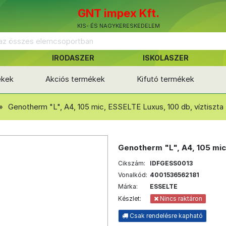
GNT impex Kft.
KIS- ÉS NAGYKERESKEDELEM
IRODASZER
ISKOLASZER
ékek
Akciós termékek
Kifutó termékek
Genotherm "L", A4, 105 mic, ESSELTE Luxus, 100 db, víztiszta
Genotherm "L", A4, 105 mic,
Cikszám:
IDFGESS0013
Vonalkód:
4001536562181
Márka:
ESSELTE
Készlet:
Nincs raktáron
Csak rendelésre kapható