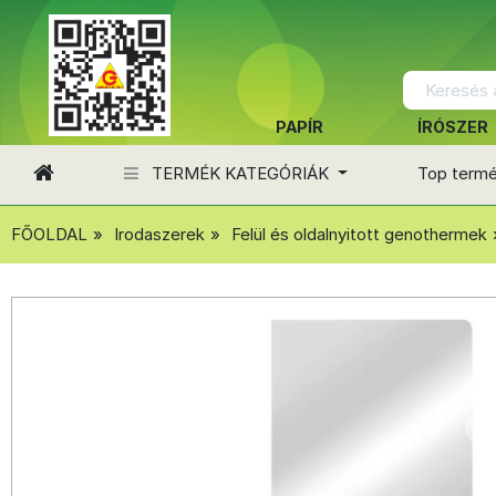
PAPÍR
ÍRÓSZER
TERMÉK KATEGÓRIÁK
Top term
FŐOLDAL
Irodaszerek
Felül és oldalnyitott genothermek