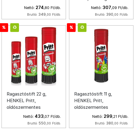
274
307
Nettó:
,80
Ft/db.
Nettó:
,09
Ft/db.
349
390
Bruttó:
,00
Ft/db.
Bruttó:
,00
Ft/db.
Ragasztóstift 22 g,
Ragasztóstift 11 g,
HENKEL Pritt,
HENKEL Pritt,
oldószermentes
oldószermentes
433
299
Nettó:
,07
Ft/db.
Nettó:
,21
Ft/db.
550
380
Bruttó:
,00
Ft/db.
Bruttó:
,00
Ft/db.