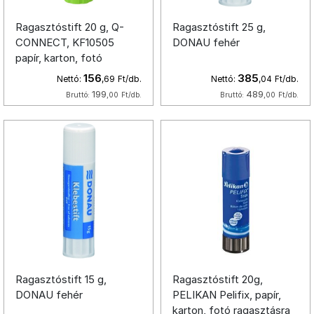
Ragasztóstift 20 g, Q-
Ragasztóstift 25 g,
CONNECT, KF10505
DONAU fehér
papír, karton, fotó
ragasztására
156
385
Nettó:
,69
Ft/db.
Nettó:
,04
Ft/db.
199
489
Bruttó:
,00
Ft/db.
Bruttó:
,00
Ft/db.
Ragasztóstift 15 g,
Ragasztóstift 20g,
DONAU fehér
PELIKAN Pelifix, papír,
karton, fotó ragasztásra