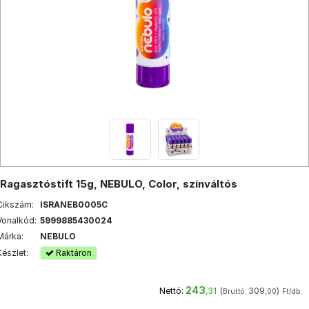
Ragasztóstift 15g, NEBULO, Color, színváltós
Cikszám:
ISRANEB0005C
Vonalkód:
5999885430024
Márka:
NEBULO
Készlet:
Raktáron
243
(
309
)
Nettó:
,31
Bruttó:
,00
Ft/db.