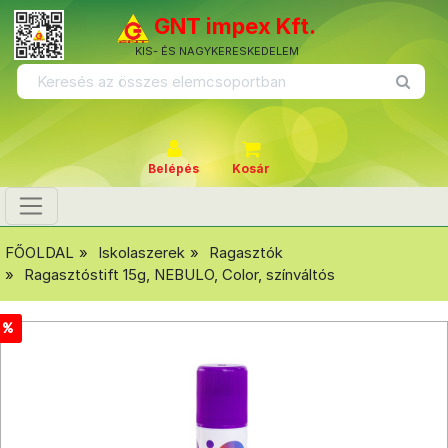
GNT impex Kft.
KIS- ÉS NAGYKERESKEDELEM
Belépés
Kosár
FŐOLDAL
Iskolaszerek
Ragasztók
Ragasztóstift 15g, NEBULO, Color, színváltós