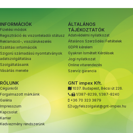
INFORMÁCIÓK
ÁLTALÁNOS
TÁJÉKOZTATÓK
Fizetési módok
Adatvédelmi nyilatkozat
Regisztráció és viszonteladói státusz
Általános Szerződési Feltételek
Reklamáció-, visszárukezelés
GDPR kérelem
Szállítási információk
Gyakran Ismételt Kérdések
Szigorú számadású nyomtatványok
adatszolgáltatása
Jogi nyilatkozat
Szolgáltatásaink
Online vitarendezés
Vásárlás menete
Szervíz garancia
RÓLUNK
GNT impex Kft.
Cégünkről
1037. Budapest, Bécsi út 226.
Forgalmazott márkáink
1/387-8239
,
1/387-8240
Galéria
+36 70 323 3879
Impresszum
ugyfelszolgalat@gnt-impex.hu
Kapcsolat
Karrier
Kedvezmény rendszerünk