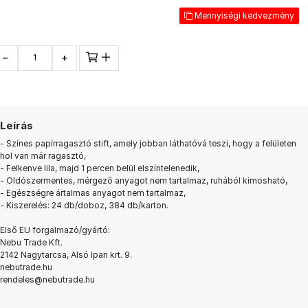
Mennyiségi kedvezmény
−
+
Leírás
- Színes papírragasztó stift, amely jobban láthatóvá teszi, hogy a felületen
hol van már ragasztó,
- Felkenve lila, majd 1 percen belül elszíntelenedik,
- Oldószermentes, mérgező anyagot nem tartalmaz, ruhából kimosható,
- Egészségre ártalmas anyagot nem tartalmaz,
- Kiszerelés: 24 db/doboz, 384 db/karton.
Első EU forgalmazó/gyártó:
Nebu Trade Kft.
2142 Nagytarcsa, Alsó Ipari krt. 9.
nebutrade.hu
rendeles@nebutrade.hu