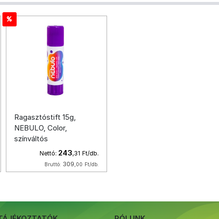
Ragasztóstift 15g,
NEBULO, Color,
színváltós
243
Nettó:
,31
Ft/db.
309
Bruttó:
,00
Ft/db.
TÁJÉKOZTATÓK
RÓLUNK