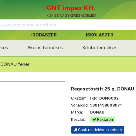
GNT impex Kft.
KIS- ÉS NAGYKERESKEDELEM
IRODASZER
ISKOLASZER
ékek
Akciós termékek
Kifutó termékek
, DONAU fehér
Ragasztóstift 25 g, DONAU 
Cikszám:
IKRTDON0002
Vonalkód:
5901498008071
Márka:
DONAU
Készlet:
Raktáron
Csak rendelésre kapható