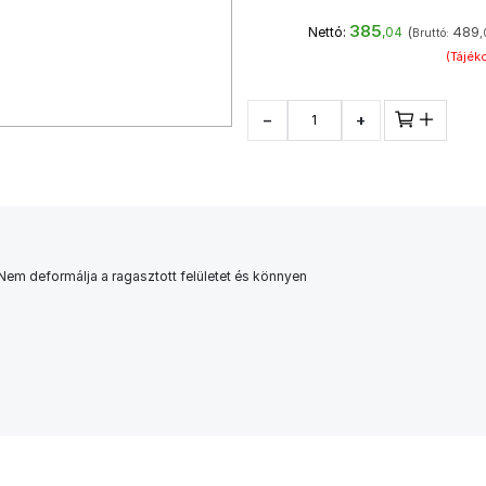
385
(
489
Nettó:
,04
Bruttó:
,
(Tájéko
−
+
 Nem deformálja a ragasztott felületet és könnyen