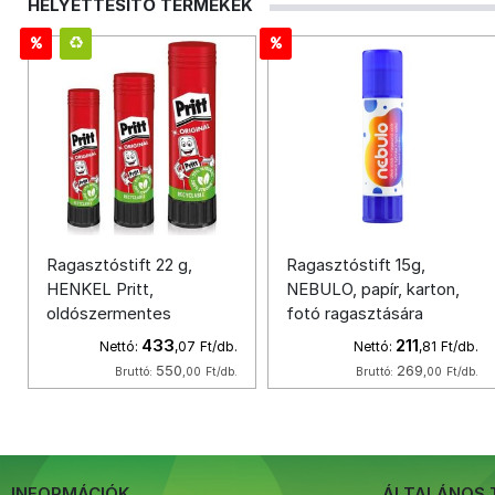
HELYETTESÍTŐ TERMÉKEK
Ragasztóstift 22 g,
Ragasztóstift 15g,
HENKEL Pritt,
NEBULO, papír, karton,
oldószermentes
fotó ragasztására
433
211
Nettó:
,07
Ft/db.
Nettó:
,81
Ft/db.
550
269
Bruttó:
,00
Ft/db.
Bruttó:
,00
Ft/db.
INFORMÁCIÓK
ÁLTALÁNOS 