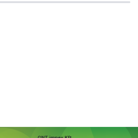
GNT impex Kft.