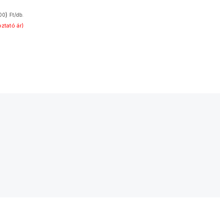
)
00
Ft/db.
ztató ár)